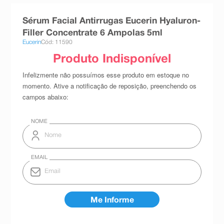
8
º
teste gravidez
Sérum Facial Antirrugas Eucerin Hyaluron-
9
º
esmalte
Filler Concentrate 6 Ampolas 5ml
Eucerin
Cód: 11590
10
º
absorvente