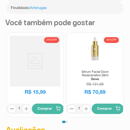
Finalidade
:
Antirrugas
Você também pode gostar
24%
OFF
46%
OFF
Hidratante Facial Zeta Skin Oil
Sérum Facial Dove
Free e Vitamina E 50ml
Regenerative 28ml
Zeta Skin
Dove
R$
20
,
99
R$
131
,
69
R$
15
,
99
R$
70
,
89
Comprar
Comprar