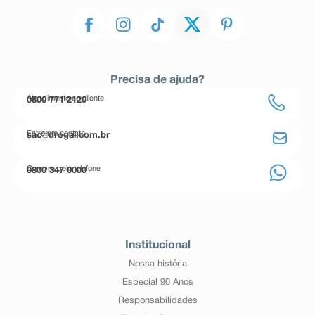
Precisa de ajuda?
Atendimento ao cliente
0800 771 2120
Entre em contato
sac@drogal.com.br
Compre pelo telefone
0800 347 0000
Institucional
Nossa história
Especial 90 Anos
Responsabilidades