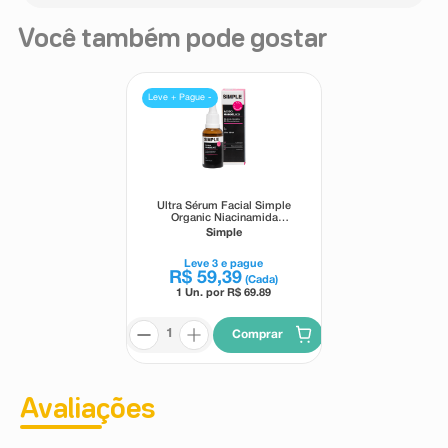
Você também pode gostar
Leve + Pague -
Ultra Sérum Facial Simple
Organic Niacinamida
Antioleosidade,
Simple
Rejuvenescedor e
Dermocalmante 30ml
Leve
3
e pague
R$
59
,
39
(Cada)
1 Un. por R$
69.89
Comprar
Avaliações