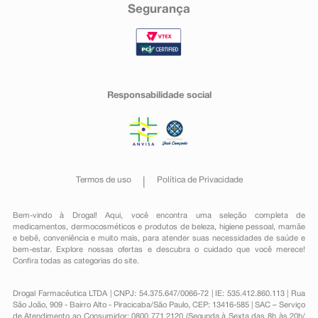
Segurança
Responsabilidade social
Termos de uso
Política de Privacidade
Bem-vindo à Drogal! Aqui, você encontra uma seleção completa de
medicamentos
,
dermocosméticos e produtos de beleza
,
higiene pessoal
,
mamãe
e bebê
,
conveniência
e muito mais, para atender suas necessidades de saúde e
bem-estar. Explore nossas ofertas e descubra o cuidado que você merece!
Confira todas as categorias do site.
Drogal Farmacêutica LTDA | CNPJ: 54.375.647/0066-72 | IE: 535.412.860.113 | Rua
São João, 909 - Bairro Alto - Piracicaba/São Paulo, CEP: 13416-585 | SAC – Serviço
de Atendimento ao Consumidor: 0800 771 2120 (Segunda à Sexta das 8h às 20h/