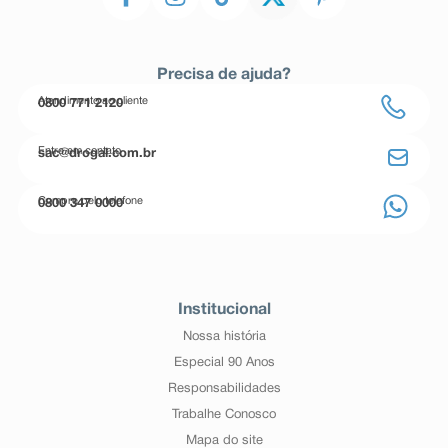
Precisa de ajuda?
Atendimento ao cliente
0800 771 2120
Entre em contato
sac@drogal.com.br
Compre pelo telefone
0800 347 0000
Institucional
Nossa história
Especial 90 Anos
Responsabilidades
Trabalhe Conosco
Mapa do site