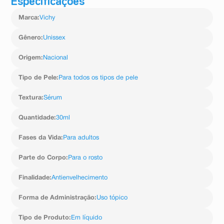
Especificações
Agite antes de usar. Aplicar diariamente pela manhã e à
noite. Pressionar delicadamente o aplicador para uma
Marca
:
Vichy
dose precisa, despejando 2-3 gotas da fórmula na
palma da mão. Usar as pontas dos dedos para aplicar
na face limpa e seca. Espalhar por todo o rosto.
Gênero
:
Unissex
Origem
:
Nacional
Tipo de Pele
:
Para todos os tipos de pele
Textura
:
Sérum
Quantidade
:
30ml
Fases da Vida
:
Para adultos
Parte do Corpo
:
Para o rosto
Finalidade
:
Antienvelhecimento
Forma de Administração
:
Uso tópico
Tipo de Produto
:
Em líquido