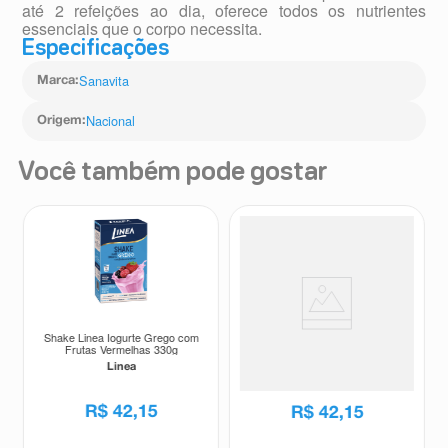
até 2 refeições ao dia, oferece todos os nutrientes
essenciais que o corpo necessita.
Especificações
Sanavita
Marca
:
Nacional
Origem
:
Você também pode gostar
Shake Linea Iogurte Grego com
Shake Linea Sabor Chocolate
Frutas Vermelhas 330g
210g
Linea
Linea
R$
42
,
15
R$
42
,
15