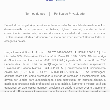
Termos de uso
Política de Privacidade
Bem-vindo à Drogal! Aqui, você encontra uma seleção completa de
medicamentos
,
dermocosméticos e produtos de beleza
,
higiene pessoal
,
mamãe e bebê
,
conveniência
e muito mais, para atender suas necessidades de saúde e bem-estar.
Explore nossas ofertas e descubra o cuidado que você merece!
Confira todas as
categorias do site.
Drogal Farmacêutica LTDA | CNPJ: 54.375.647/0066-72 | IE: 535.412.860.113 | Rua
São João, 909 - Bairro Alto - Piracicaba/São Paulo, CEP: 13416-585 | SAC – Serviço
de Atendimento ao Consumidor: 0800 771 2120 (Segunda à Sexta das 8h às 20h/
Sábado das 8h às 15h) ou
sac@drogal.com.br
/ Farmacêutica responsável:
Giovanna do Rosario Martins – CRF/SP 49.855 | Autorização de Funcionamento
Anvisa (AFE): 7.15583.1 / CEVS: 353870901-477-000047-1-5. As informações
contidas neste site, como promoções e ofertas de remédios e medicamentos, não
devem ser usadas para automedicação e não substituem, em hipótese alguma, a
medicação prescrita pelo profissional da área médica. Somente o médico está em
condições de diagnosticar qualquer problema de saúde e prescrever o tratamento
adequado. Para mais informações, consulte o site Anvisa. As fotos contidas em
nosso site são meramente ilustrativas. Promoções e preços são válidos apenas
para compras on-line, caso haja disponibilidade e estão sujeitos a alterações no
decorrer do dia. Todos os direitos reservados.
-
+
Comprar