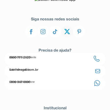
Siga nossas redes sociais
Precisa de ajuda?
Atendimento ao cliente
0800 771 2120
Entre em contato
sac@drogal.com.br
Compre pelo telefone
0800 347 0000
Institucional