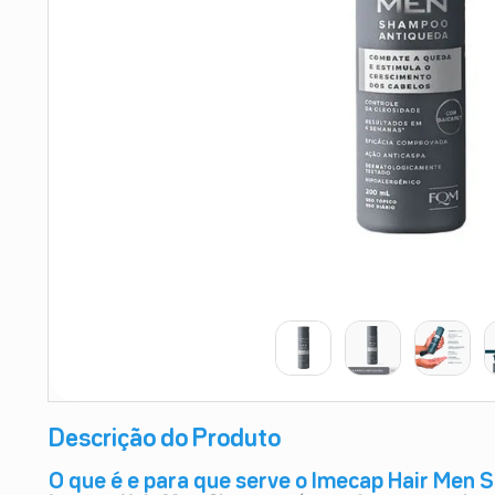
9
º
absorvente
10
º
shampoo
Descrição do Produto
O que é e para que serve o Imecap Hair Men