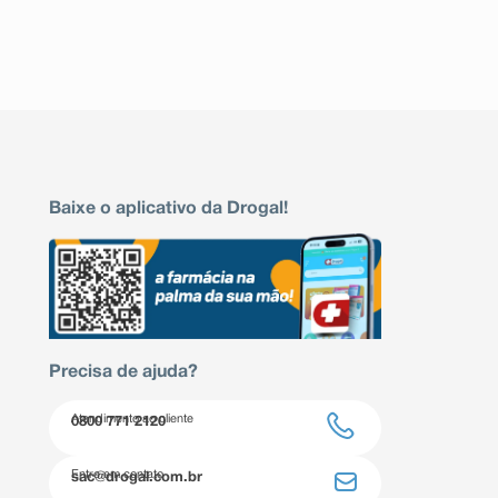
Baixe o aplicativo da Drogal!
Precisa de ajuda?
Atendimento ao cliente
0800 771 2120
Entre em contato
sac@drogal.com.br