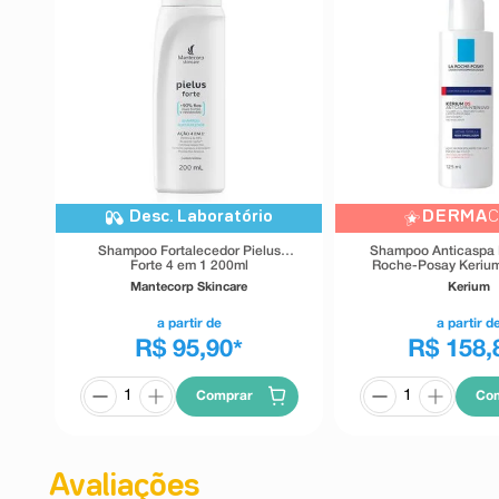
Desc. Laboratório
DERMA
Shampoo Fortalecedor Pielus
Shampoo Anticaspa I
Forte 4 em 1 200ml
Roche-Posay Keriu
Mantecorp Skincare
Kerium
a partir de
a partir d
R$ 95,90
R$ 158,
*
Comprar
Co
Avaliações