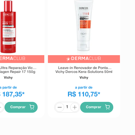
ERMA
CLUB
DERMA
CLUB
Ultra Reparação Vichy
Leave-in Renovador de Pontas
lagen Repair 17 150g
Vichy Dercos Kera-Solutions 50ml
Vichy
Vichy
a partir de
a partir de
 187,35
R$ 110,75
*
*
Comprar
Comprar