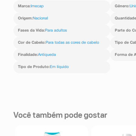
Climbazole, Cocamidopropyl betaine, Disodium EDTA,
Marca
:
Imecap
Gênero
:
Uni
Glycine Soja Germ Extract, Lactic Acid, Magnesiu
Methylchloroisothiazolinone, Methylisothiazolinone, 
glucose trioleate, Pentylene Glycol, Phenoxyethano
Origem
:
Nacional
Quantidad
Propanediol, Propylene glycol, Scutellaria Baicalens
Sodium Laureth Sulfate, T-butyl Alcohol e Triticum Vulga
Fases da Vida
:
Para adultos
Parte do C
Cor de Cabelo
:
Para todas as cores de cabelo
Tipo de Ca
Finalidade
:
Antiqueda
Forma de A
Tipo de Produto
:
Em líquido
Você também pode gostar