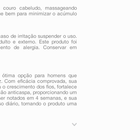
 couro cabeludo, massageando
ue bem para minimizar o acúmulo
aso de irritação suspender o uso.
ulto e externo. Este produto foi
mento de alergia. Conservar em
 ótima opção para homens que
z. Com eficácia comprovada, sua
a o crescimento dos fios, fortalece
ação anticaspa, proporcionando um
ser notados em 4 semanas, e sua
o diário, tornando o produto uma
, Calcium Gluconate, Citric acid,