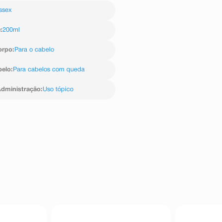
 DMDM Hydantoin, Gluconolactone,
ssex
m Chloride, Magnesium Nitrate,
Panthenol, Parfum, PEG-120 methyl
l, Polyacrylate Crosspolymer-6,
e
:
200ml
is Root Extract, Sodium Benzoate,
re Germ Extract.
orpo
:
Para o cabelo
belo
:
Para cabelos com queda
dministração
:
Uso tópico