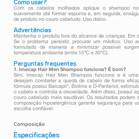
Como usar?
Com os cabelos molhados aplique o shampoo no
suavemente até formar espuma e, em seguida, enxág
de produto no couro cabeludo. Uso diário.
Advertências
Mantenha o produto fora do alcance de crianças. Em c
Se o problema persistir, procurar um médico. Uso ad
formulado de maneira a minimizar possível surgi
temperatura ambiente (entre 15°C e 30°C).
Perguntas frequentes
1. Imecap Hair Men Shampoo funciona? É bom?
Sim, Imecap Hair Men Shampoo funciona e é uma
desejam combater a queda de cabelo de forma efica
fórmula possui Baicapil®, Biotina e D-Pantenol, estimul
o cabelo e controla a oleosidade. Além disso, possui 
couro cabeludo mais saudável. Os resultados podem 
composição hipoalergênica garante segurança para us
escolha confiável.
Composição
Especificações
Aqua, Alpha-glucan oligosaccharide, Arginine, Biotin