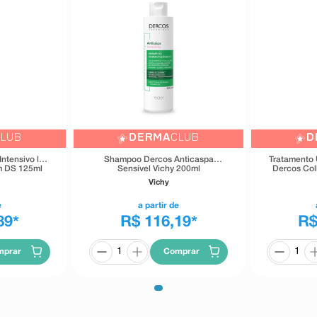
CLUB
DERMA
CLUB
D
ntensivo la
Shampoo Dercos Anticaspa
Tratamento 
m DS 125ml
Sensível Vichy 200ml
Dercos Col
Vichy
e
a partir de
89
R$ 116,19
R$
*
*
mprar
Comprar