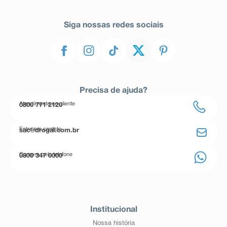
Siga nossas redes sociais
Precisa de ajuda?
Atendimento ao cliente
0800 771 2120
Entre em contato
sac@drogal.com.br
Compre pelo telefone
0800 347 0000
Institucional
Nossa história