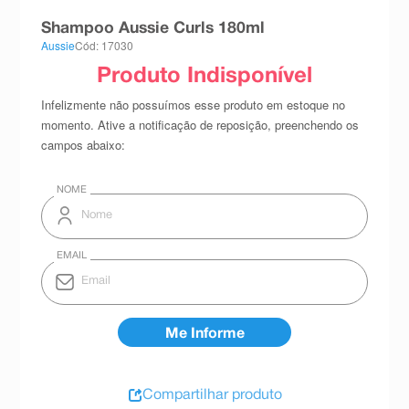
8
º
teste gravidez
Shampoo Aussie Curls 180ml
Aussie
Cód: 17030
9
º
esmalte
10
º
absorvente
Compartilhar produto