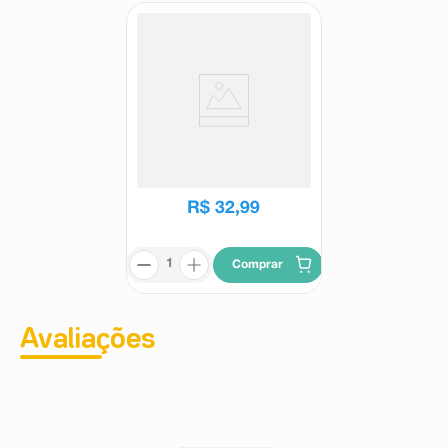
Shampoo Flores e Vegetais
Cinza Platinado 310ml
Flores e Vegetais
R$
32
,
99
Comprar
Avaliações