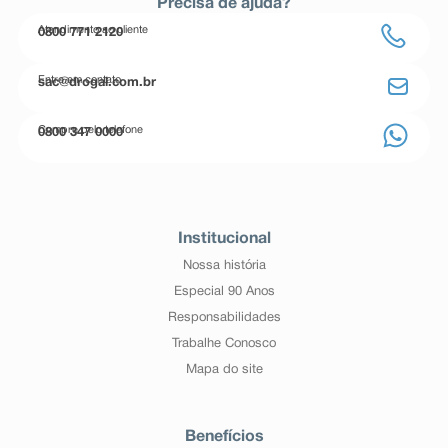
Precisa de ajuda?
Atendimento ao cliente
0800 771 2120
Entre em contato
sac@drogal.com.br
Compre pelo telefone
0800 347 0000
Institucional
Nossa história
Especial 90 Anos
Responsabilidades
Trabalhe Conosco
Mapa do site
Benefícios