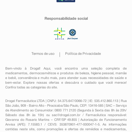
Responsabilidade social
Termos de uso
Política de Privacidade
Bem-vindo à Drogal! Aqui, você encontra uma seleção completa de
medicamentos
,
dermocosméticos e produtos de beleza
,
higiene pessoal
,
mamãe
e bebê
,
conveniência
e muito mais, para atender suas necessidades de saúde e
bem-estar. Explore nossas ofertas e descubra o cuidado que você merece!
Confira todas as categorias do site.
Drogal Farmacêutica LTDA | CNPJ: 54.375.647/0066-72 | IE: 535.412.860.113 | Rua
São João, 909 - Bairro Alto - Piracicaba/São Paulo, CEP: 13416-585 | SAC – Serviço
de Atendimento ao Consumidor: 0800 771 2120 (Segunda à Sexta das 8h às 20h/
Sábado das 8h às 15h) ou
sac@drogal.com.br
/ Farmacêutica responsável:
Giovanna do Rosario Martins – CRF/SP 49.855 | Autorização de Funcionamento
Anvisa (AFE): 7.15583.1 / CEVS: 353870901-477-000047-1-5. As informações
contidas neste site, como promoções e ofertas de remédios e medicamentos,