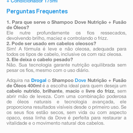
+ Condicionador 175ml
Perguntas Frequentes
1. Para que serve o Shampoo Dove Nutrição + Fusão
de Óleos?
Ele nutre profundamente os fios ressecados,
devolvendo brilho, maciez e controlando o frizz.
2. Pode ser usado em cabelos oleosos?
Sim! A fórmula é leve e não oleosa, adequada para
todos os tipos de cabelo, inclusive os com raiz oleosa.
3. Ele deixa o cabelo pesado?
Não. Sua tecnologia garante nutrição equilibrada sem
pesar os fios, mesmo com o uso diário.
Adquira na
Drogal
o
Shampoo
Dove
Nutrição + Fusão
de Óleos 400ml
é a escolha ideal para quem deseja um
cabelo nutrido
,
brilhante
,
macio
e
livre do frizz
, sem
abrir mão de leveza. Com uma combinação poderosa
de óleos naturais e tecnologia avançada, ele
proporciona resultados visíveis desde o primeiro uso. Se
os seus fios estão secos, sem vida ou com aspecto
opaco, essa linha da Dove é perfeita para restaurar a
vitalidade e o movimento natural dos cabelos.