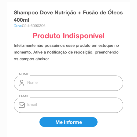
8
º
absorvente
Shampoo Dove Nutrição + Fusão de Óleos
9
º
teste gravidez
400ml
Dove
Cód: 6090206
10
º
esmalte