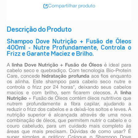
Compartilhar produto
Descrição do Produto
Shampoo Dove Nutrição + Fusão de Óleos
400ml - Nutre Profundamente, Controla o
Frizz e Garante Maciez e Brilho.
A
linha Dove Nutrição + Fusão de Óleos
é ideal para
cabelo seco e quebradiço. Com tecnologia Bio-Protein
Care, concede
hidratação profunda
aos fios enquanto
os alinha. Este shampoo para cabelo seco nutre e
controla o frizz por 24 horas*, deixando seus cabelos
macios e com brilho, sem ficarem oleosos. A
linha
Nutrição
+ Fusão de Óleos contém óleos nutritivos que
nutrem profundamente a fibra capilar, ajudando a
reduzir o frizz dos cabelos e a deixá-los soltos e leves. A
nutrição superior é alcançada através de uma nova
combinação de óleos, que permitem nutrir o cabelo e o
couro cabeludo, para um cuidado mais completo às
áreas que mais precisam. Dúvidas de como usar? É
super simples e prático: Coloque o Shampoo Dove