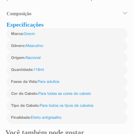
Composição
Especificações
Water (Aqua), Sodium Laureth Sulfate, Cocamidopropyl
Betaine, Glycerin, Fragrance, Dimethicone, entre outros
Marca
:
Grecin
agentes condicionantes e pigmentos gradativos.
Gênero
:
Masculino
Origem
:
Nacional
Quantidade
:
118ml
Fases da Vida
:
Para adultos
Cor de Cabelo
:
Para todas as cores de cabelo
Tipo de Cabelo
:
Para todos os tipos de cabelos
Finalidade
:
Efeito antigrisalho
Você também pode gostar