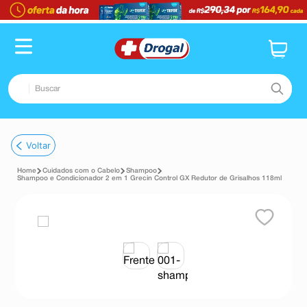
Buscar
TERMOS MAIS BUSCADOS
Voltar
1
º
fralda
Cuidados com o Cabelo
Shampoo
2
º
dipirona
Shampoo e Condicionador 2 em 1 Grecin Control GX Redutor de Grisalhos 118ml
3
º
lenço umedecido
4
º
tadalafila
5
º
minoxidil
6
º
desodorante
7
º
esmalte