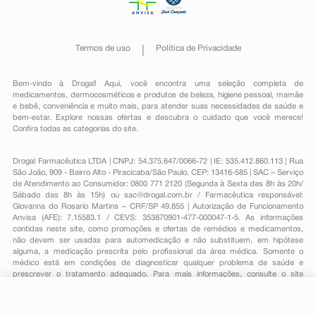
Termos de uso
Política de Privacidade
Bem-vindo à Drogal! Aqui, você encontra uma seleção completa de
medicamentos
,
dermocosméticos e produtos de beleza
,
higiene pessoal
,
mamãe
e bebê
,
conveniência
e muito mais, para atender suas necessidades de saúde e
bem-estar. Explore nossas ofertas e descubra o cuidado que você merece!
Confira todas as categorias do site.
Drogal Farmacêutica LTDA | CNPJ: 54.375.647/0066-72 | IE: 535.412.860.113 | Rua
São João, 909 - Bairro Alto - Piracicaba/São Paulo, CEP: 13416-585 | SAC – Serviço
de Atendimento ao Consumidor: 0800 771 2120 (Segunda à Sexta das 8h às 20h/
Sábado das 8h às 15h) ou
sac@drogal.com.br
/ Farmacêutica responsável:
Giovanna do Rosario Martins – CRF/SP 49.855 | Autorização de Funcionamento
Anvisa (AFE): 7.15583.1 / CEVS: 353870901-477-000047-1-5. As informações
contidas neste site, como promoções e ofertas de remédios e medicamentos,
não devem ser usadas para automedicação e não substituem, em hipótese
alguma, a medicação prescrita pelo profissional da área médica. Somente o
médico está em condições de diagnosticar qualquer problema de saúde e
prescrever o tratamento adequado. Para mais informações, consulte o site
Anvisa. As fotos contidas em nosso site são meramente ilustrativas. Promoções e
preços são válidos apenas para compras on-line, caso haja disponibilidade e
estão sujeitos a alterações no decorrer do dia. Todos os direitos reservados.
R$ 135,45