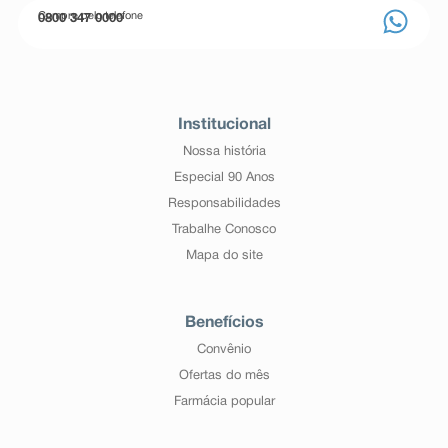
Compre pelo telefone
0800 347 0000
Institucional
Nossa história
Especial 90 Anos
Responsabilidades
Trabalhe Conosco
Mapa do site
Benefícios
Convênio
Ofertas do mês
Farmácia popular