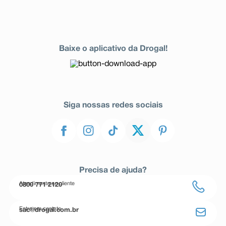
Baixe o aplicativo da Drogal!
Siga nossas redes sociais
Precisa de ajuda?
Atendimento ao cliente
0800 771 2120
Entre em contato
sac@drogal.com.br