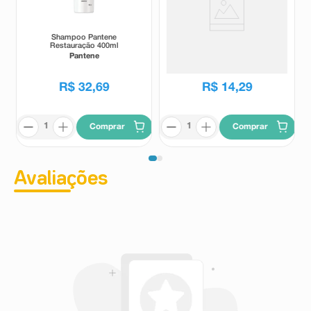
Salicilato de benzila; Hexil cinamal; Limoneno; Linalol
Shampoo Pantene
Shampoo Revitalização dos
Restauração 400ml
Cachos Skala Frutástica
Melancia 600ml
Pantene
Skala
R$
32
,
69
R$
14
,
29
Comprar
Comprar
Avaliações