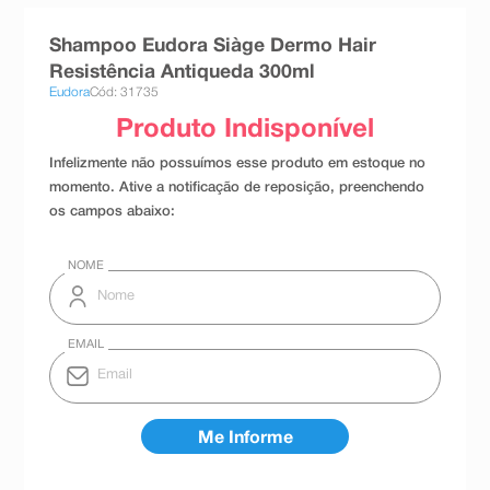
8
º
teste gravidez
Shampoo Eudora Siàge Dermo Hair
9
º
esmalte
Resistência Antiqueda 300ml
Eudora
Cód: 31735
10
º
absorvente