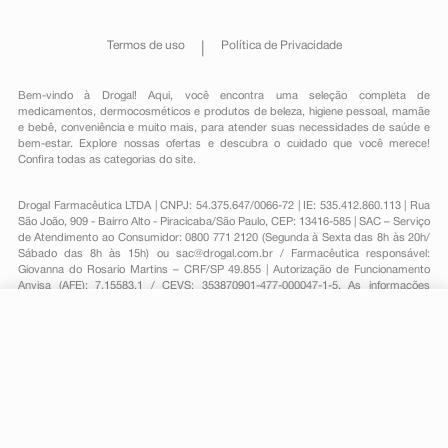
Termos de uso
Política de Privacidade
Bem-vindo à Drogal! Aqui, você encontra uma seleção completa de
medicamentos
,
dermocosméticos e produtos de beleza
,
higiene pessoal
,
mamãe
e bebê
,
conveniência
e muito mais, para atender suas necessidades de saúde e
bem-estar. Explore nossas ofertas e descubra o cuidado que você merece!
Confira todas as categorias do site.
Drogal Farmacêutica LTDA | CNPJ: 54.375.647/0066-72 | IE: 535.412.860.113 | Rua
São João, 909 - Bairro Alto - Piracicaba/São Paulo, CEP: 13416-585 | SAC – Serviço
de Atendimento ao Consumidor: 0800 771 2120 (Segunda à Sexta das 8h às 20h/
Sábado das 8h às 15h) ou
sac@drogal.com.br
/ Farmacêutica responsável:
Giovanna do Rosario Martins – CRF/SP 49.855 | Autorização de Funcionamento
Anvisa (AFE): 7.15583.1 / CEVS: 353870901-477-000047-1-5. As informações
contidas neste site, como promoções e ofertas de remédios e medicamentos,
não devem ser usadas para automedicação e não substituem, em hipótese
alguma, a medicação prescrita pelo profissional da área médica. Somente o
-
+
Comprar
médico está em condições de diagnosticar qualquer problema de saúde e
prescrever o tratamento adequado. Para mais informações, consulte o site
Anvisa. As fotos contidas em nosso site são meramente ilustrativas. Promoções e
preços são válidos apenas para compras on-line, caso haja disponibilidade e
estão sujeitos a alterações no decorrer do dia. Todos os direitos reservados.