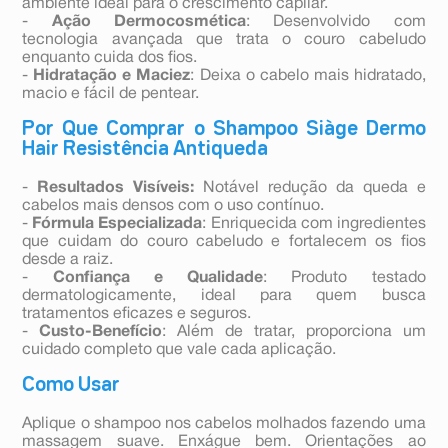
ambiente ideal para o crescimento capilar.
-
Ação Dermocosmética
: Desenvolvido com
tecnologia avançada que trata o couro cabeludo
enquanto cuida dos fios.
-
Hidratação e Maciez
: Deixa o cabelo mais hidratado,
macio e fácil de pentear.
Por Que Comprar o Shampoo Siàge Dermo
Hair Resistência Antiqueda
-
Resultados Visíveis:
Notável redução da queda e
cabelos mais densos com o uso contínuo.
-
Fórmula Especializada
: Enriquecida com ingredientes
que cuidam do couro cabeludo e fortalecem os fios
desde a raiz.
-
Confiança e Qualidade
: Produto testado
dermatologicamente, ideal para quem busca
tratamentos eficazes e seguros.
-
Custo-Benefício
: Além de tratar, proporciona um
cuidado completo que vale cada aplicação.
Como Usar
Aplique o shampoo nos cabelos molhados fazendo uma
massagem suave. Enxágue bem. Orientações ao