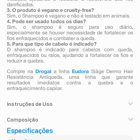
danificados.
3. O produto é vegano e cruelty-free?
Sim, o Shampoo é vegano e não é testado em animais.
4. Pode ser usado todos os dias?
Sim, o shampoo é seguro para uso diário,
especialmente se houver necessidade de fortalecer os
fios enfraquecidos e combater a queda.
5. Para que tipo de cabelo é indicado?
O shampoo é indicado para cabelos com queda,
enfraquecidos ou ralos, ajudando a fortalecer os fios e
reduzir a quebra.
Compre na
Drogal
a linha
Eudora
Siàge Dermo Hair
Resistência Antiqueda, uma linha que garante
resultados imediatos contra a quebra e o
enfraquecimento capilar.
Instruções de Uso
Aplique o shampoo nos cabelos molhados fazendo uma
Composição
massagem suave. Enxágue bem. Orientações ao
consumidor: Evite contato com os olhos. Não aplique
Especificações
Água; Lauriletersulfato de sódio;
no couro cabeludo irritado ou lesionado. Descontinue o
Cocoamidopropilbetaína; Polissorbato 20; Perfume;
uso em caso de sensibilização. Conserve o produto