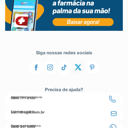
Siga nossas redes sociais
Precisa de ajuda?
Atendimento ao cliente
0800 771 2120
Entre em contato
sac@drogal.com.br
Compre pelo telefone
0800 347 0000