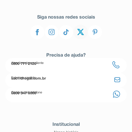
Siga nossas redes sociais
Precisa de ajuda?
Atendimento ao cliente
0800 771 2120
Entre em contato
sac@drogal.com.br
Compre pelo telefone
0800 347 0000
Institucional