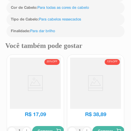
Cor de Cabelo
:
Para todas as cores de cabelo
Tipo de Cabelo
:
Para cabelos ressecados
Finalidade
:
Para dar brilho
Você também pode gostar
20%
OFF
13%
OFF
Shampoo Matizador Lightner
Shampoo Tresemmé Detox
Cless Blond Effect 300ml
Capilar 650ml
Lightner
Tresemmé
R$
21
,
39
R$
44
,
65
R$
17
,
09
R$
38
,
89