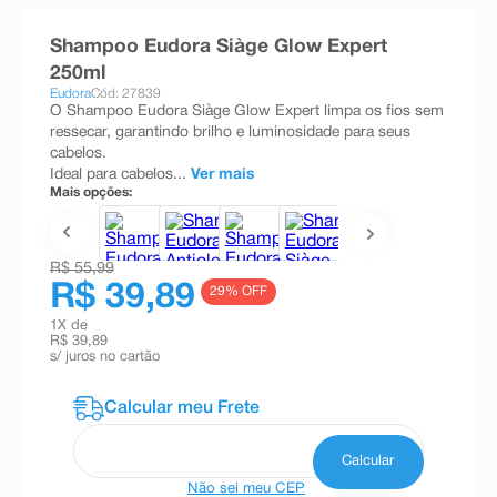
8
º
teste gravidez
Shampoo Eudora Siàge Glow Expert
9
º
esmalte
250ml
Eudora
Cód: 27839
10
º
absorvente
O Shampoo Eudora Siàge Glow Expert limpa os fios sem
ressecar, garantindo brilho e luminosidade para seus
cabelos.
Ideal para cabelos...
Ver mais
Mais opções:
R$ 55,99
R$ 39,89
29
% OFF
1
X de
R$ 39,89
s/ juros no cartão
Não sei meu CEP