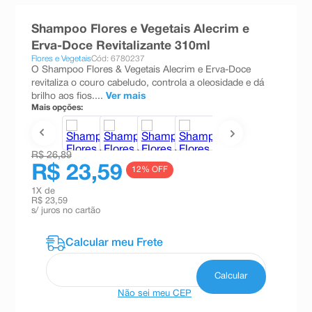
8
º
absorvente
Shampoo Flores e Vegetais Alecrim e
9
º
teste gravidez
Erva-Doce Revitalizante 310ml
Flores e Vegetais
Cód: 6780237
10
º
esmalte
O Shampoo Flores & Vegetais Alecrim e Erva-Doce
revitaliza o couro cabeludo, controla a oleosidade e dá
brilho aos fios....
Ver mais
Mais opções:
R$ 26,89
R$ 23,59
12
% OFF
1
X de
R$ 23,59
s/ juros no cartão
Não sei meu CEP