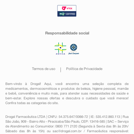
Responsabilidade social
Termos de uso
Política de Privacidade
Bem-vindo à Drogal! Aqui, você encontra uma seleção completa de
medicamentos
,
dermocosméticos e produtos de beleza
,
higiene pessoal
,
mamãe
e bebê
,
conveniência
e muito mais, para atender suas necessidades de saúde e
bem-estar. Explore nossas ofertas e descubra o cuidado que você merece!
Confira todas as categorias do site.
Drogal Farmacêutica LTDA | CNPJ: 54.375.647/0066-72 | IE: 535.412.860.113 | Rua
São João, 909 - Bairro Alto - Piracicaba/São Paulo, CEP: 13416-585 | SAC – Serviço
de Atendimento ao Consumidor: 0800 771 2120 (Segunda à Sexta das 8h às 20h/
Sábado das 8h às 15h) ou
sac@drogal.com.br
/ Farmacêutica responsável: