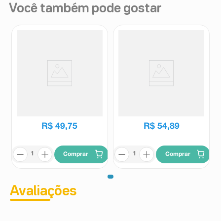
Você também pode gostar
Shampoo Herbal Essences Bio
Shampoo Antiqueda Clear
Renew Óleo de Argan 400ml
Derma Solutions Passo 1
300ml
Herbal Essences
Clear
R$
49
,
75
R$
54
,
89
Comprar
Comprar
Avaliações