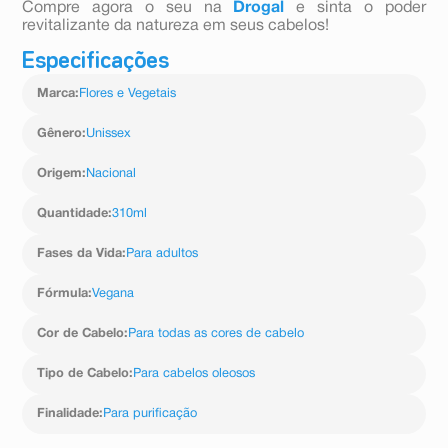
Compre agora o seu na
Drogal
e sinta o poder
revitalizante da natureza em seus cabelos!
Especificações
Marca
:
Flores e Vegetais
Gênero
:
Unissex
Origem
:
Nacional
Quantidade
:
310ml
Fases da Vida
:
Para adultos
Fórmula
:
Vegana
Cor de Cabelo
:
Para todas as cores de cabelo
Tipo de Cabelo
:
Para cabelos oleosos
Finalidade
:
Para purificação