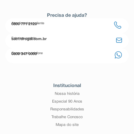
Precisa de ajuda?
Atendimento ao cliente
0800 771 2120
Entre em contato
sac@drogal.com.br
Compre pelo telefone
0800 347 0000
Institucional
Nossa história
Especial 90 Anos
Responsabilidades
Trabalhe Conosco
Mapa do site