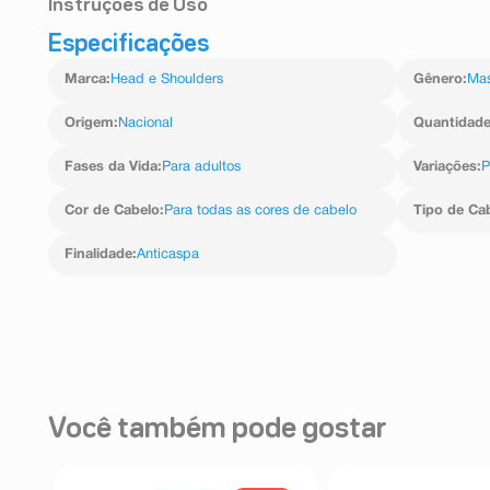
Instruções de Uso
Especificações
Agite antes de usar, molhe o cabelo, aplique, massageie
Marca
:
Head e Shoulders
Gênero
:
Mas
Origem
:
Nacional
Quantidad
Fases da Vida
:
Para adultos
Variações
:
P
Cor de Cabelo
:
Para todas as cores de cabelo
Tipo de Ca
Finalidade
:
Anticaspa
Você também pode gostar