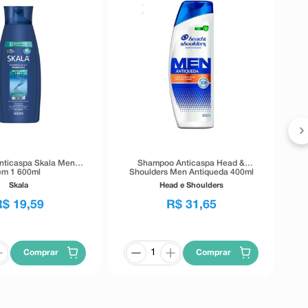
C
ticaspa Skala Men 2
Shampoo Anticaspa Head &
em 1 600ml
Shoulders Men Antiqueda 400ml
Skala
Head e Shoulders
R$
19
,
59
R$
31
,
65
Comprar
Comprar