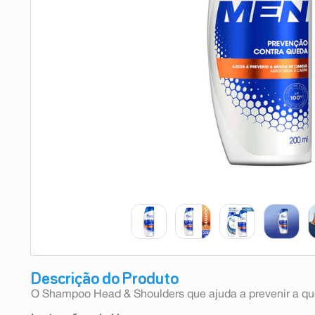
9
º
teste gravidez
10
º
esmalte
Descrição do Produto
O Shampoo Head & Shoulders que ajuda a prevenir a qu