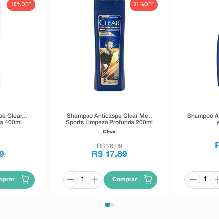
18%
OFF
31%
OFF
pa Clear
Shampoo Anticaspa Clear Men
Shampoo An
sa 400ml
Sports Limpeza Profunda 200ml
Clear
R$
26
,
09
9
R$
17
,
89
mprar
Comprar