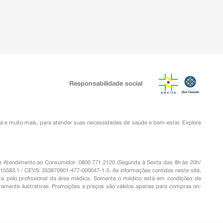
Responsabilidade social
ia
e muito mais, para atender suas necessidades de saúde e bem-estar. Explore
o de Atendimento ao Consumidor: 0800 771 2120 (Segunda à Sexta das 8h às 20h/
.15583.1 / CEVS: 353870901-477-000047-1-5. As informações contidas neste site,
a pelo profissional da área médica. Somente o médico está em condições de
eramente ilustrativas. Promoções e preços são válidos apenas para compras on-