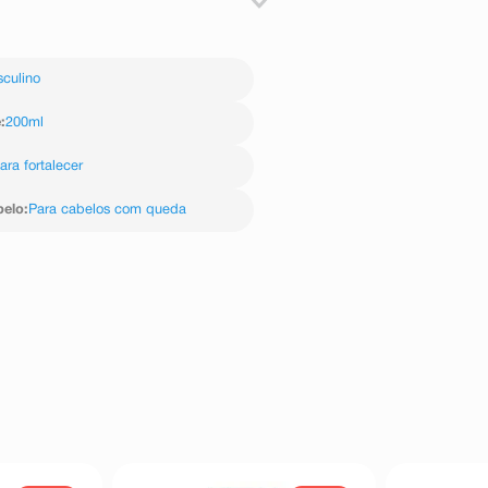
, enxágue, repita.
culino
e
:
200ml
ara fortalecer
belo
:
Para cabelos com queda