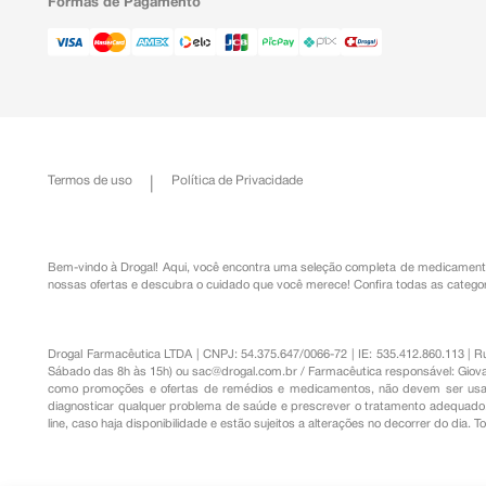
Formas de Pagamento
Termos de uso
Política de Privacidade
Bem-vindo à Drogal! Aqui, você encontra uma seleção completa de
medicament
nossas ofertas e descubra o cuidado que você merece!
Confira todas as categor
Drogal Farmacêutica LTDA | CNPJ: 54.375.647/0066-72 | IE: 535.412.860.113 | 
Sábado das 8h às 15h) ou
sac@drogal.com.br
/ Farmacêutica responsável: Giova
como promoções e ofertas de remédios e medicamentos, não devem ser usada
diagnosticar qualquer problema de saúde e prescrever o tratamento adequado. 
line, caso haja disponibilidade e estão sujeitos a alterações no decorrer do dia. 