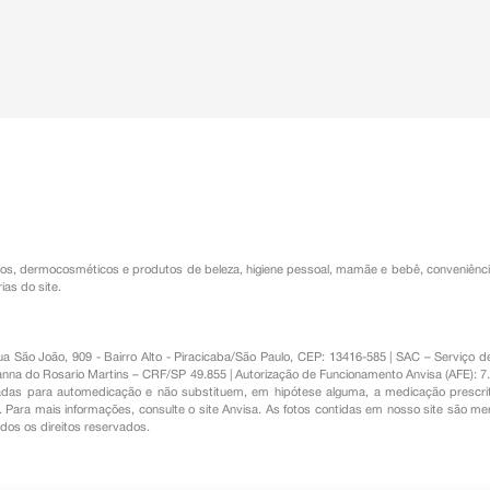
os
,
dermocosméticos e produtos de beleza
,
higiene pessoal
,
mamãe e bebê
,
conveniênc
ias do site.
Rua São João, 909 - Bairro Alto - Piracicaba/São Paulo, CEP: 13416-585 | SAC – Serviç
nna do Rosario Martins – CRF/SP 49.855 | Autorização de Funcionamento Anvisa (AFE): 7
s para automedicação e não substituem, em hipótese alguma, a medicação prescrit
Para mais informações, consulte o site Anvisa. As fotos contidas em nosso site são m
Todos os direitos reservados.