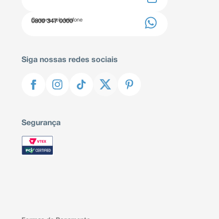
Compre pelo telefone
0800 347 0000
Siga nossas redes sociais
Segurança