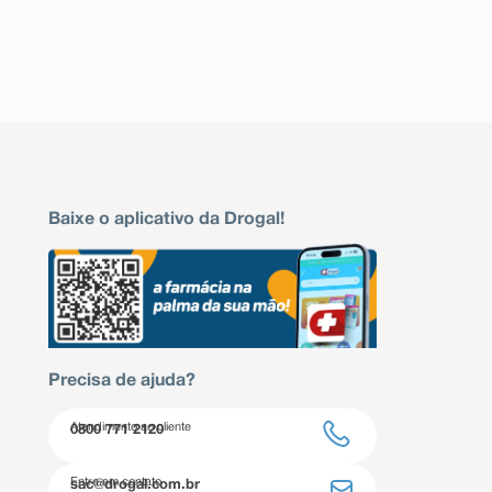
Baixe o aplicativo da Drogal!
Precisa de ajuda?
Atendimento ao cliente
0800 771 2120
Entre em contato
sac@drogal.com.br