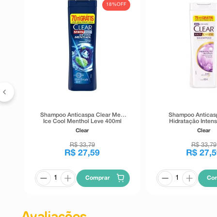
18%
OFF
x1
Shampoo Anticaspa Clear Men
Shampoo Anticas
Ice Cool Menthol Leve 400ml
Hidratação Inten
Pague 330ml
Clear
Clear
R$
33
,
79
R$
33
,
79
R$
27
,
59
R$
27
,
5
Comprar
Co