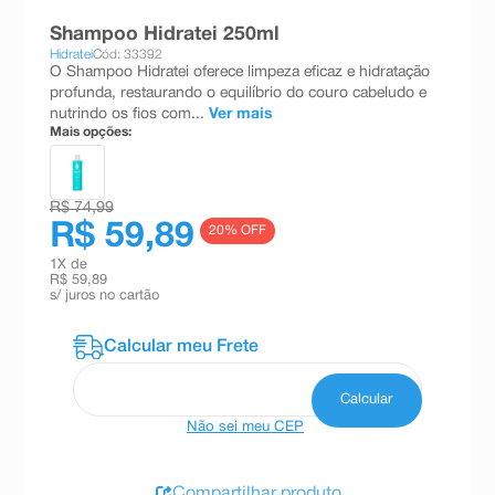
8
º
teste gravidez
Shampoo Hidratei 250ml
Hidratei
Cód: 33392
9
º
absorvente
O Shampoo Hidratei oferece limpeza eficaz e hidratação
profunda, restaurando o equilíbrio do couro cabeludo e
10
º
shampoo
nutrindo os fios com...
Ver mais
Mais opções:
R$ 74,99
R$ 59,89
20
% OFF
1
X de
R$ 59,89
s/ juros no cartão
Não sei meu CEP
Compartilhar produto