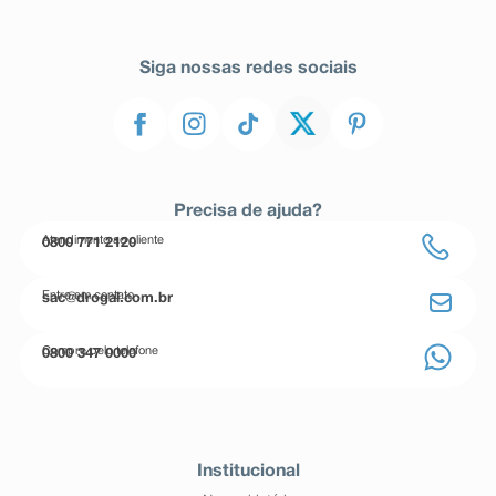
Siga nossas redes sociais
Precisa de ajuda?
Atendimento ao cliente
0800 771 2120
Entre em contato
sac@drogal.com.br
Compre pelo telefone
0800 347 0000
Institucional