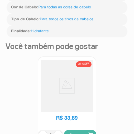
Cor de Cabelo
:
Para todas as cores de cabelo
Tipo de Cabelo
:
Para todos os tipos de cabelos
Finalidade
:
Hidratante
Você também pode gostar
21%
OFF
Shampoo Dove Bond Repair+
Peptídeo Expert em Danos
600ml
Dove
R$
42
,
89
R$
33
,
89