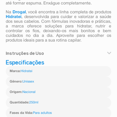
até formar espuma. Enxágue completamente.
Na
Drogal
, você encontra a linha completa de produtos
Hidratei
, desenvolvida para cuidar e valorizar a saúde
dos seus cabelos. Com fórmulas inovadoras e práticas,
a marca oferece soluções para hidratar, nutrir e
controlar os fios, deixando-os mais bonitos e bem
cuidados no dia a dia. Aproveite para escolher os
produtos ideais para a sua rotina capilar.
Instruções de Uso
Especificações
Aplique o Shampoo Hidratei nos cabelos molhados,
massageando suavemente o couro cabeludo e os fios
Marca
:
Hidratei
até formar espuma. Enxágue completamente.
Gênero
:
Unissex
Origem
:
Nacional
Quantidade
:
250ml
Fases da Vida
:
Para adultos