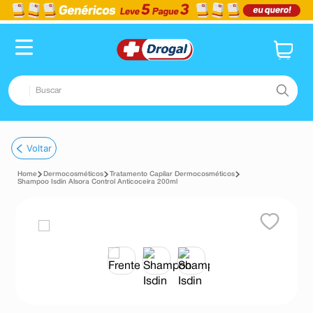
Buscar
TERMOS MAIS BUSCADOS
Voltar
1
º
fralda
Dermocosméticos
Tratamento Capilar Dermocosméticos
2
º
dipirona
Shampoo Isdin Alsora Control Anticoceira 200ml
3
º
lenço umedecido
4
º
tadalafila
5
º
minoxidil
6
º
desodorante
7
º
esmalte