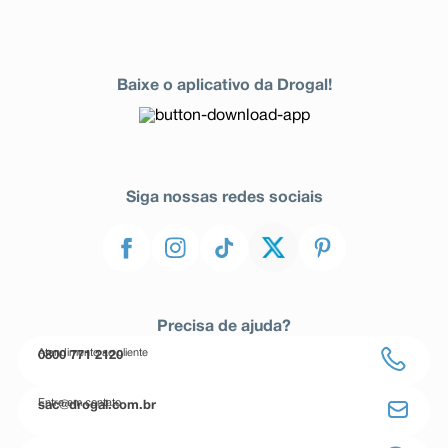
Baixe o aplicativo da Drogal!
Siga nossas redes sociais
Precisa de ajuda?
Atendimento ao cliente
0800 771 2120
Entre em contato
sac@drogal.com.br