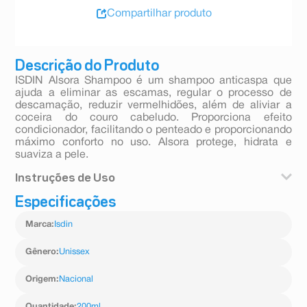
Compartilhar produto
Descrição do Produto
ISDIN Alsora Shampoo é um shampoo anticaspa que
ajuda a eliminar as escamas, regular o processo de
descamação, reduzir vermelhidões, além de aliviar a
coceira do couro cabeludo. Proporciona efeito
condicionador, facilitando o penteado e proporcionando
máximo conforto no uso. Alsora protege, hidrata e
suaviza a pele.
Instruções de Uso
Especificações
Em dias alternados, aplicar o produto sobre o cabelo
úmido e massagear até obter espuma. Deixar agir
Marca
:
Isdin
durante alguns minutos e enxaguar abundantemente
com água. Usar 3 ou 4 vezes por semana.
Gênero
:
Unissex
Origem
:
Nacional