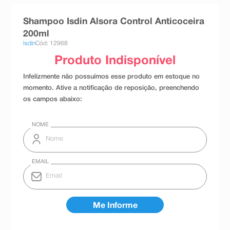
8
º
teste gravidez
Shampoo Isdin Alsora Control Anticoceira
9
º
absorvente
200ml
Isdin
Cód: 12968
10
º
shampoo