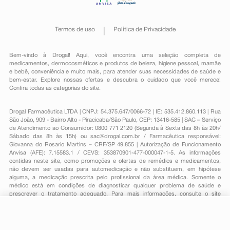
Termos de uso
Política de Privacidade
Bem-vindo à Drogal! Aqui, você encontra uma seleção completa de
medicamentos
,
dermocosméticos e produtos de beleza
,
higiene pessoal
,
mamãe
e bebê
,
conveniência
e muito mais, para atender suas necessidades de saúde e
bem-estar. Explore nossas ofertas e descubra o cuidado que você merece!
Confira todas as categorias do site.
Drogal Farmacêutica LTDA | CNPJ: 54.375.647/0066-72 | IE: 535.412.860.113 | Rua
São João, 909 - Bairro Alto - Piracicaba/São Paulo, CEP: 13416-585 | SAC – Serviço
de Atendimento ao Consumidor: 0800 771 2120 (Segunda à Sexta das 8h às 20h/
Sábado das 8h às 15h) ou
sac@drogal.com.br
/ Farmacêutica responsável:
Giovanna do Rosario Martins – CRF/SP 49.855 | Autorização de Funcionamento
Anvisa (AFE): 7.15583.1 / CEVS: 353870901-477-000047-1-5. As informações
contidas neste site, como promoções e ofertas de remédios e medicamentos,
não devem ser usadas para automedicação e não substituem, em hipótese
alguma, a medicação prescrita pelo profissional da área médica. Somente o
médico está em condições de diagnosticar qualquer problema de saúde e
prescrever o tratamento adequado. Para mais informações, consulte o site
Anvisa. As fotos contidas em nosso site são meramente ilustrativas. Promoções e
preços são válidos apenas para compras on-line, caso haja disponibilidade e
estão sujeitos a alterações no decorrer do dia. Todos os direitos reservados.
-
+
Comprar