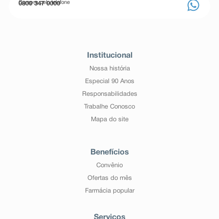
Compre pelo telefone
0800 347 0000
Institucional
Nossa história
Especial 90 Anos
Responsabilidades
Trabalhe Conosco
Mapa do site
Benefícios
Convênio
Ofertas do mês
Farmácia popular
Serviços