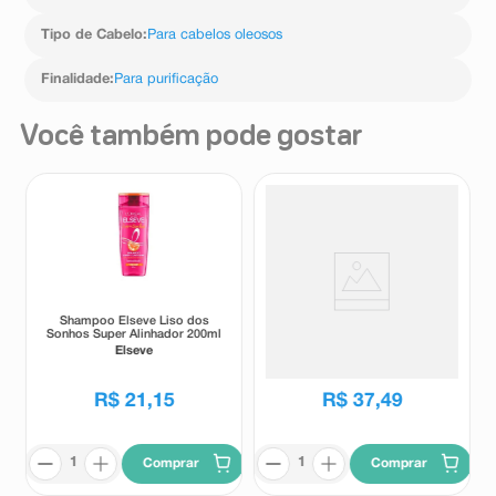
Tipo de Cabelo
:
Para cabelos oleosos
Finalidade
:
Para purificação
Você também pode gostar
Shampoo Elseve Liso dos
Shampoo Fortificante Dove
Sonhos Super Alinhador 200ml
Alívio Refrescante com Ice
Cool Mentol 400ml
Elseve
Dove
R$
21
,
15
R$
37
,
49
Comprar
Comprar