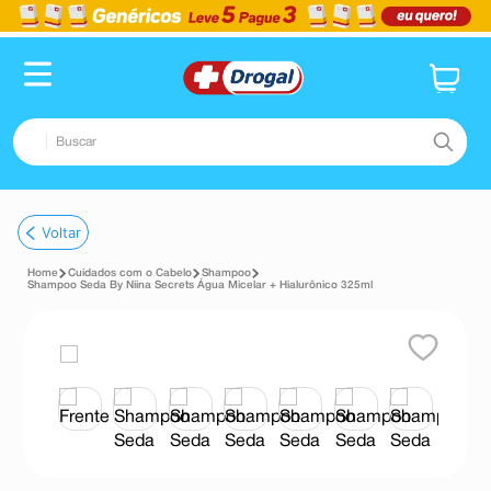
Buscar
TERMOS MAIS BUSCADOS
Voltar
1
º
fralda
Cuidados com o Cabelo
Shampoo
2
º
dipirona
Shampoo Seda By Niina Secrets Água Micelar + Hialurônico 325ml
3
º
lenço umedecido
4
º
tadalafila
5
º
minoxidil
6
º
desodorante
7
º
teste gravidez