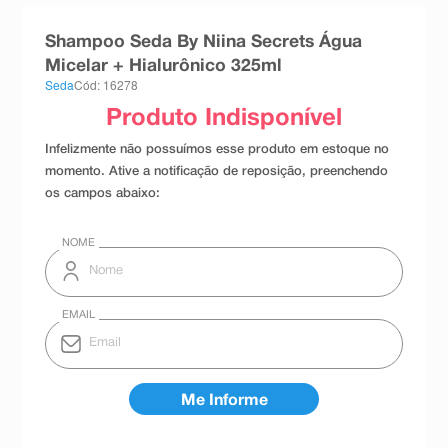
8
º
esmalte
Shampoo Seda By Niina Secrets Água
9
º
absorvente
Micelar + Hialurônico 325ml
Seda
Cód: 16278
10
º
shampoo