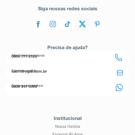
Siga nossas redes sociais
Precisa de ajuda?
Atendimento ao cliente
0800 771 2120
Entre em contato
sac@drogal.com.br
Compre pelo telefone
0800 347 0000
Institucional
Nossa história
Especial 90 Anos