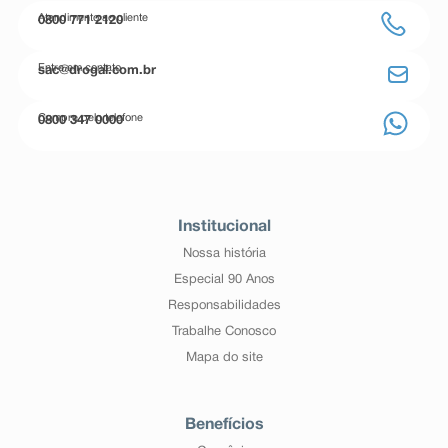
Atendimento ao cliente
0800 771 2120
Entre em contato
sac@drogal.com.br
Compre pelo telefone
0800 347 0000
Institucional
Nossa história
Especial 90 Anos
Responsabilidades
Trabalhe Conosco
Mapa do site
Benefícios