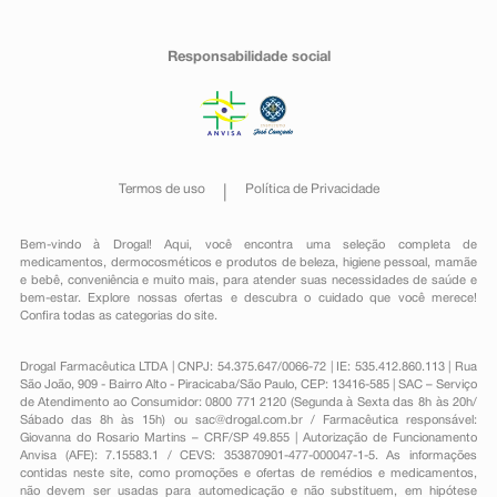
Responsabilidade social
Termos de uso
Política de Privacidade
Bem-vindo à Drogal! Aqui, você encontra uma seleção completa de
medicamentos
,
dermocosméticos e produtos de beleza
,
higiene pessoal
,
mamãe
e bebê
,
conveniência
e muito mais, para atender suas necessidades de saúde e
bem-estar. Explore nossas ofertas e descubra o cuidado que você merece!
Confira todas as categorias do site.
Drogal Farmacêutica LTDA | CNPJ: 54.375.647/0066-72 | IE: 535.412.860.113 | Rua
São João, 909 - Bairro Alto - Piracicaba/São Paulo, CEP: 13416-585 | SAC – Serviço
de Atendimento ao Consumidor: 0800 771 2120 (Segunda à Sexta das 8h às 20h/
Sábado das 8h às 15h) ou
sac@drogal.com.br
/ Farmacêutica responsável:
Giovanna do Rosario Martins – CRF/SP 49.855 | Autorização de Funcionamento
Anvisa (AFE): 7.15583.1 / CEVS: 353870901-477-000047-1-5. As informações
contidas neste site, como promoções e ofertas de remédios e medicamentos,
não devem ser usadas para automedicação e não substituem, em hipótese