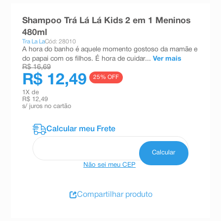
8
º
teste gravidez
Shampoo Trá Lá Lá Kids 2 em 1 Meninos
9
º
esmalte
480ml
Tra La La
Cód: 28010
10
º
absorvente
A hora do banho é aquele momento gostoso da mamãe e
do papai com os filhos. É hora de cuidar...
Ver mais
R$ 16,69
R$ 12,49
25
% OFF
1
X de
R$ 12,49
s/ juros no cartão
Não sei meu CEP
Compartilhar produto