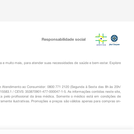
Responsabilidade social
ia
e muito mais, para atender suas necessidades de saúde e bem-estar. Explore
o de Atendimento ao Consumidor: 0800 771 2120 (Segunda à Sexta das 8h às 20h/
.15583.1 / CEVS: 353870901-477-000047-1-5. As informações contidas neste site,
a pelo profissional da área médica. Somente o médico está em condições de
eramente ilustrativas. Promoções e preços são válidos apenas para compras on-