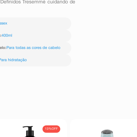
s Definidos Tresemmé cuidando de
ssex
e
:
400ml
elo
:
Para todas as cores de cabelo
Para hidratação
13%
OFF