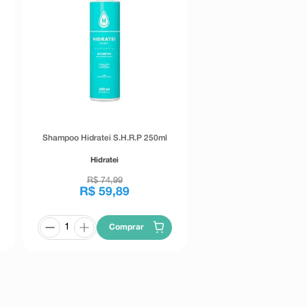
Shampoo Hidratei S.H.R.P 250ml
Hidratei
R$
74
,
99
R$
59
,
89
Comprar