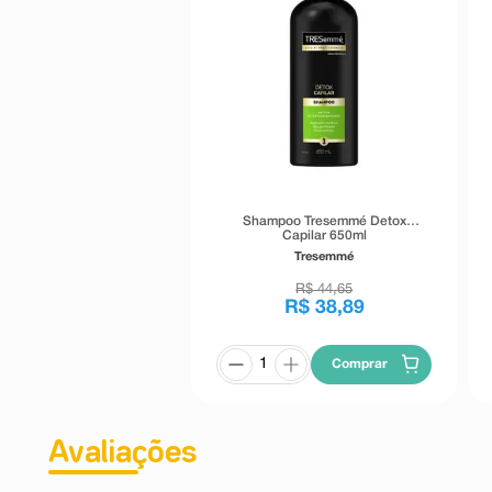
Shampoo Tresemmé Detox
Capilar 650ml
Tresemmé
R$
44
,
65
R$
38
,
89
Comprar
Avaliações