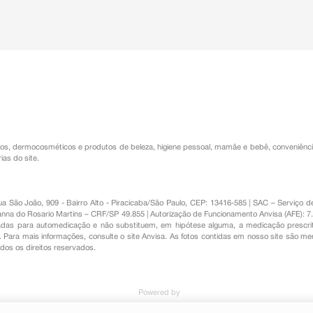
os
,
dermocosméticos e produtos de beleza
,
higiene pessoal
,
mamãe e bebê
,
conveniênc
ias do site.
Rua São João, 909 - Bairro Alto - Piracicaba/São Paulo, CEP: 13416-585 | SAC – Serviç
nna do Rosario Martins – CRF/SP 49.855 | Autorização de Funcionamento Anvisa (AFE): 7
s para automedicação e não substituem, em hipótese alguma, a medicação prescrit
Para mais informações, consulte o site Anvisa. As fotos contidas em nosso site são m
Todos os direitos reservados.
Powered by