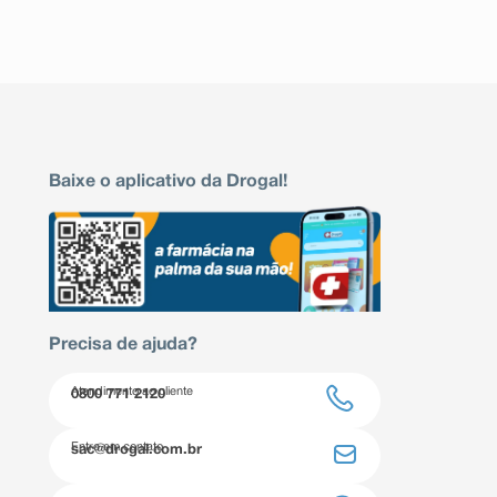
Baixe o aplicativo da Drogal!
Precisa de ajuda?
Atendimento ao cliente
0800 771 2120
Entre em contato
sac@drogal.com.br