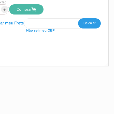
artão
+
Comprar
Não sei meu CEP