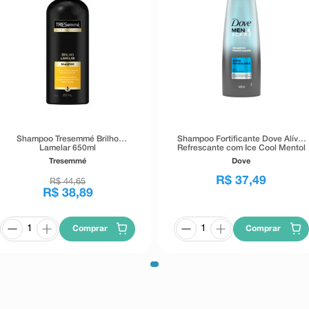
Shampoo Tresemmé Brilho
Shampoo Fortificante Dove Alívio
Lamelar 650ml
Refrescante com Ice Cool Mentol
400ml
Tresemmé
Dove
R$
37
,
49
R$
44
,
65
R$
38
,
89
Comprar
Comprar