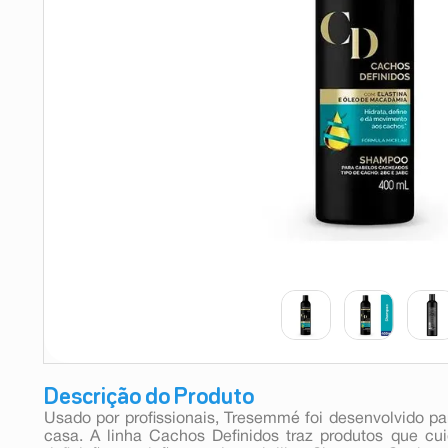
9
º
esmalte
10
º
absorvente
Descrição do Produto
Usado por profissionais, Tresemmé foi desenvolvido pa
casa. A linha Cachos Definidos traz produtos que cu