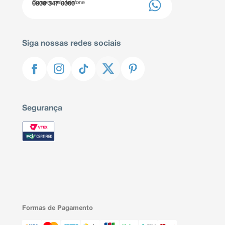
Compre pelo telefone
0800 347 0000
Siga nossas redes sociais
Segurança
Formas de Pagamento