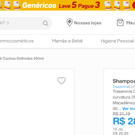
:)
Meu
Nossas lojas
ermocosméticos
Mamãe e Bebê
Higiene Pessoal
 Cachos Definidos 400ml
Shampoo
Tresemmé
Cód
Tresemmé C
curvatura 2
Macadâmica
40...
Ver m
R$ 31,19
R$ 2
1
X de
R$ 28,89