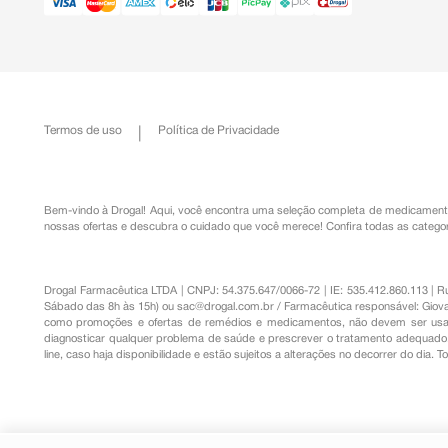
Termos de uso
Política de Privacidade
Bem-vindo à Drogal! Aqui, você encontra uma seleção completa de
medicament
nossas ofertas e descubra o cuidado que você merece!
Confira todas as categor
Drogal Farmacêutica LTDA | CNPJ: 54.375.647/0066-72 | IE: 535.412.860.113 | 
Sábado das 8h às 15h) ou
sac@drogal.com.br
/ Farmacêutica responsável: Giova
como promoções e ofertas de remédios e medicamentos, não devem ser usada
diagnosticar qualquer problema de saúde e prescrever o tratamento adequado. 
line, caso haja disponibilidade e estão sujeitos a alterações no decorrer do dia. 