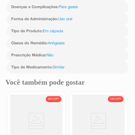
Doenças e Complicações
:
Para gases
Forma de Administração
:
Uso oral
Tipo de Produto
:
Em cápsula
Classe do Remédio
:
Antigases
Prescrição Médica
:
Não
Tipo de Medicamento
:
Similar
Você também pode gostar
66%
OFF
38%
OFF
Simeticona 40mg Medley 20
Flatulon Gel 125mg 10