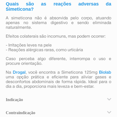
Quais são as reações adversas da
Simeticona?
A simeticona não é absorvida pelo corpo, atuando
apenas no sistema digestivo e sendo eliminada
naturalmente.
Efeitos colaterais são incomuns, mas podem ocorrer:
- Irritações leves na pele
- Reações alérgicas raras, como urticária
Caso perceba algo diferente, interrompa o uso e
procure orientação.
Na
Drogal
, você encontra a Simeticona 125mg
Biolab
uma opção prática e eficiente para aliviar gases e
desconfortos abdominais de forma rápida. Ideal para o
dia a dia, proporciona mais leveza e bem-estar.
Indicação
A simeticona é indicada para pacientes com excesso
Contraindicação
de gases no aparelho digestivo. O acúmulo de gases no