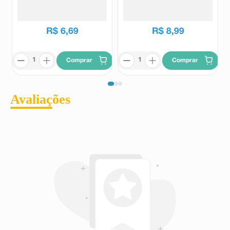
Comprimidos
Cápsulas Moles
Medley
Flatulon
R$
19
,
81
R$
14
,
60
R$
6
,
69
R$
8
,
99
Comprar
Comprar
Avaliações