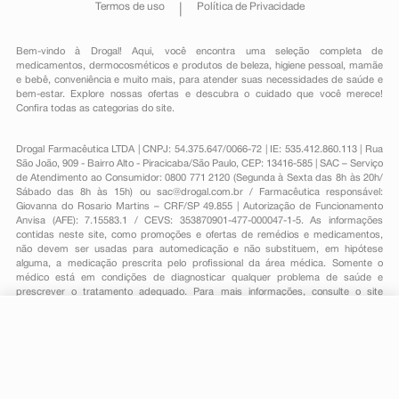
Termos de uso
Política de Privacidade
Bem-vindo à Drogal! Aqui, você encontra uma seleção completa de
medicamentos
,
dermocosméticos e produtos de beleza
,
higiene pessoal
,
mamãe
e bebê
,
conveniência
e muito mais, para atender suas necessidades de saúde e
bem-estar. Explore nossas ofertas e descubra o cuidado que você merece!
Confira todas as categorias do site.
Drogal Farmacêutica LTDA | CNPJ: 54.375.647/0066-72 | IE: 535.412.860.113 | Rua
São João, 909 - Bairro Alto - Piracicaba/São Paulo, CEP: 13416-585 | SAC – Serviço
de Atendimento ao Consumidor: 0800 771 2120 (Segunda à Sexta das 8h às 20h/
Sábado das 8h às 15h) ou
sac@drogal.com.br
/ Farmacêutica responsável:
Giovanna do Rosario Martins – CRF/SP 49.855 | Autorização de Funcionamento
Anvisa (AFE): 7.15583.1 / CEVS: 353870901-477-000047-1-5. As informações
contidas neste site, como promoções e ofertas de remédios e medicamentos,
não devem ser usadas para automedicação e não substituem, em hipótese
alguma, a medicação prescrita pelo profissional da área médica. Somente o
médico está em condições de diagnosticar qualquer problema de saúde e
prescrever o tratamento adequado. Para mais informações, consulte o site
Anvisa. As fotos contidas em nosso site são meramente ilustrativas. Promoções e
preços são válidos apenas para compras on-line, caso haja disponibilidade e
estão sujeitos a alterações no decorrer do dia. Todos os direitos reservados.
-
+
Comprar
Powered by