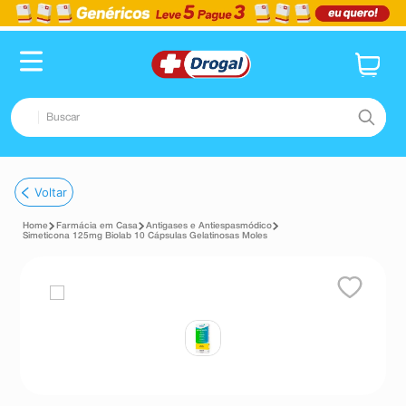
Buscar
TERMOS MAIS BUSCADOS
Voltar
1
º
fralda
Farmácia em Casa
Antigases e Antiespasmódico
2
º
pampers confort sec max
Simeticona 125mg Biolab 10 Cápsulas Gelatinosas Moles
3
º
dipirona
4
º
lenço umedecido
5
º
tadalafila
6
º
desodorante
7
º
minoxidil