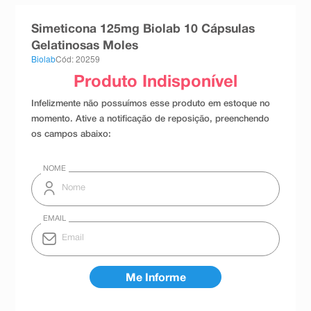
8
º
teste gravidez
Simeticona 125mg Biolab 10 Cápsulas
9
º
esmalte
Gelatinosas Moles
Biolab
Cód: 20259
10
º
absorvente