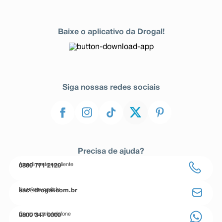
Baixe o aplicativo da Drogal!
Siga nossas redes sociais
Precisa de ajuda?
Atendimento ao cliente
0800 771 2120
Entre em contato
sac@drogal.com.br
Compre pelo telefone
0800 347 0000