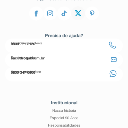
Precisa de ajuda?
Atendimento ao cliente
0800 771 2120
Entre em contato
sac@drogal.com.br
Compre pelo telefone
0800 347 0000
Institucional
Nossa história
Especial 90 Anos
Responsabilidades