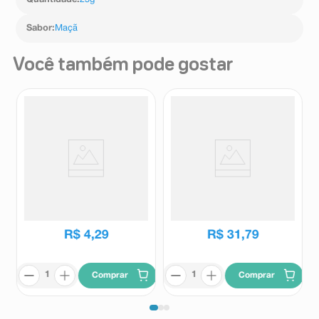
Quantidade
:
25g
Sabor
:
Maçã
Você também pode gostar
Macarrão Instantâneo Nissin
Creme de Chocolate KitKat
Turma da Mônica Sabor
Crunch & Creamy 330g
Tomate Suave 85g
Nissin
Kit Kat
R$
4
,
29
R$
31
,
79
Comprar
Comprar