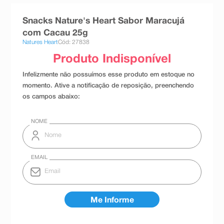
8
º
absorvente
Snacks Nature's Heart Sabor Maracujá
9
º
teste gravidez
com Cacau 25g
Natures Heart
Cód: 27838
10
º
esmalte