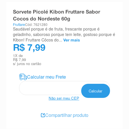
8
º
absorvente
Sorvete Picolé Kibon Fruttare Sabor
9
º
teste gravidez
Cocos do Nordeste 60g
Fruttare
Cód: 7621280
10
º
esmalte
Saudável porque é de fruta, frescante porque é
geladinho, saboroso porque tem leite, gostoso porque é
Kibon! Fruttare Côcos do...
Ver mais
R$ 7,99
1
X de
R$ 7,99
s/ juros no cartão
Não sei meu CEP
Compartilhar produto