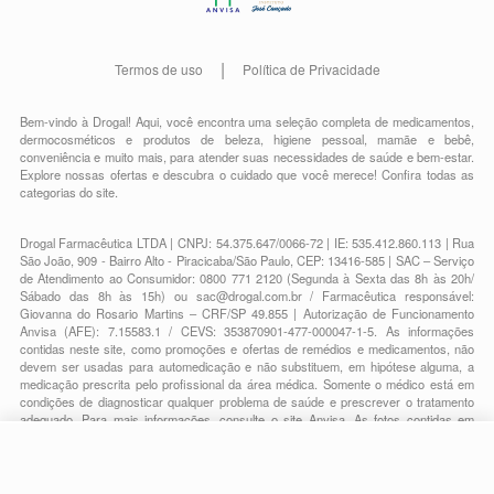
Termos de uso
Política de Privacidade
Bem-vindo à Drogal! Aqui, você encontra uma seleção completa de
medicamentos
,
dermocosméticos e produtos de beleza
,
higiene pessoal
,
mamãe e bebê
,
conveniência
e muito mais, para atender suas necessidades de saúde e bem-estar.
Explore nossas ofertas e descubra o cuidado que você merece!
Confira todas as
categorias do site.
Drogal Farmacêutica LTDA | CNPJ: 54.375.647/0066-72 | IE: 535.412.860.113 | Rua
São João, 909 - Bairro Alto - Piracicaba/São Paulo, CEP: 13416-585 | SAC – Serviço
de Atendimento ao Consumidor: 0800 771 2120 (Segunda à Sexta das 8h às 20h/
Sábado das 8h às 15h) ou
sac@drogal.com.br
/ Farmacêutica responsável:
Giovanna do Rosario Martins – CRF/SP 49.855 | Autorização de Funcionamento
Anvisa (AFE): 7.15583.1 / CEVS: 353870901-477-000047-1-5. As informações
contidas neste site, como promoções e ofertas de remédios e medicamentos, não
devem ser usadas para automedicação e não substituem, em hipótese alguma, a
medicação prescrita pelo profissional da área médica. Somente o médico está em
condições de diagnosticar qualquer problema de saúde e prescrever o tratamento
adequado. Para mais informações, consulte o site Anvisa. As fotos contidas em
nosso site são meramente ilustrativas. Promoções e preços são válidos apenas
para compras on-line, caso haja disponibilidade e estão sujeitos a alterações no
decorrer do dia. Todos os direitos reservados.
R$ 7,99
-
+
Comprar