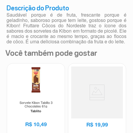
Descrição do Produto
Saudável porque é de fruta, frescante porque é
geladinho, saboroso porque tem leite, gostoso porque é
Kibon! Fruttare Côcos do Nordeste traz o ícone dos
sabores dos sorvetes da Kibon em formato de picolé. Ele
é macio e crocante ao mesmo tempo, graças ao flocos
de côco. É uma deliciosa combinação da fruta e do leite.
Você também pode gostar
Sorvete Kibon Tablito 3
Sorvete Kibon Magnum Cookies
Chocolates 61g
and Cream 77g
Tablito
Magnum
R$
10
,
49
R$
19
,
99