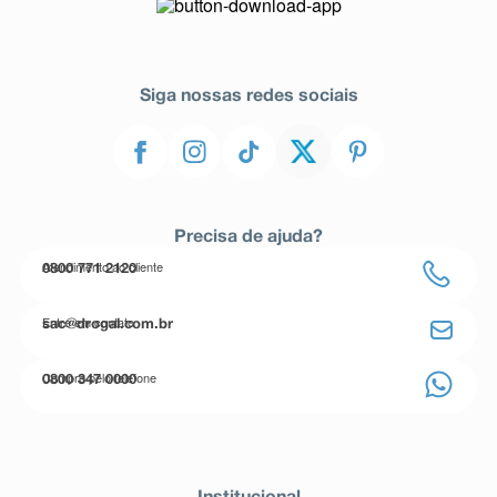
Siga nossas redes sociais
Precisa de ajuda?
Atendimento ao cliente
0800 771 2120
Entre em contato
sac@drogal.com.br
Compre pelo telefone
0800 347 0000