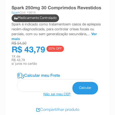
8
º
teste gravidez
Spark 250mg 30 Comprimdos Revestidos
Spark
Cód: 19816
9
º
absorvente
Medicamento Controlado
10
º
shampoo
Spark é indicado como tratamentoem casos de epilepsia
recém-diagnosticada, para controlar crises focais ou
parciais, com ou sem generalização secundária,...
Ver
mais
R$ 54,50
R$ 43,79
20
% OFF
1
X de
R$ 43,79
s/ juros no cartão
Não sei meu CEP
Compartilhar produto