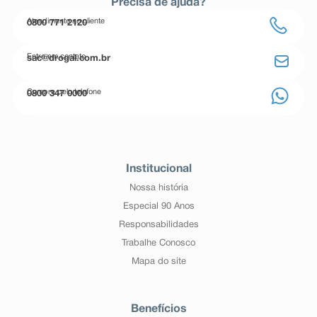
Precisa de ajuda?
Atendimento ao cliente
0800 771 2120
Entre em contato
sac@drogal.com.br
Compre pelo telefone
0800 347 0000
Institucional
Nossa história
Especial 90 Anos
Responsabilidades
Trabalhe Conosco
Mapa do site
Benefícios