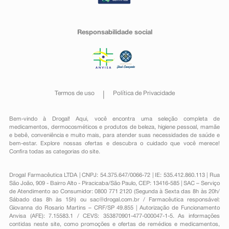
Responsabilidade social
Termos de uso
Política de Privacidade
Bem-vindo à Drogal! Aqui, você encontra uma seleção completa de
medicamentos
,
dermocosméticos e produtos de beleza
,
higiene pessoal
,
mamãe
e bebê
,
conveniência
e muito mais, para atender suas necessidades de saúde e
bem-estar. Explore nossas ofertas e descubra o cuidado que você merece!
Confira todas as categorias do site.
Drogal Farmacêutica LTDA | CNPJ: 54.375.647/0066-72 | IE: 535.412.860.113 | Rua
São João, 909 - Bairro Alto - Piracicaba/São Paulo, CEP: 13416-585 | SAC – Serviço
de Atendimento ao Consumidor: 0800 771 2120 (Segunda à Sexta das 8h às 20h/
Sábado das 8h às 15h) ou
sac@drogal.com.br
/ Farmacêutica responsável:
Giovanna do Rosario Martins – CRF/SP 49.855 | Autorização de Funcionamento
Anvisa (AFE): 7.15583.1 / CEVS: 353870901-477-000047-1-5. As informações
contidas neste site, como promoções e ofertas de remédios e medicamentos,