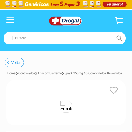
Buscar
TERMOS MAIS BUSCADOS
Voltar
1
º
fralda
Controlados
Anticonvulsivante
Spark 250mg 30 Comprimdos Revestidos
2
º
dipirona
3
º
lenço umedecido
4
º
tadalafila
5
º
minoxidil
6
º
desodorante
7
º
esmalte