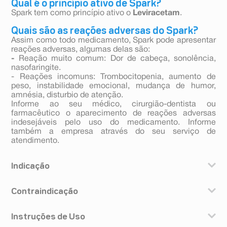
Qual é o princípio ativo de Spark?
Spark tem como princípio ativo o
Leviracetam
.
Quais são as reações adversas do Spark?
Assim como todo medicamento, Spark pode apresentar
reações adversas, algumas delas são:
-
Reação muito comum: Dor de cabeça, sonolência,
nasofaringite.
- Reações incomuns: Trombocitopenia, aumento de
peso, instabilidade emocional, mudança de humor,
amnésia, disturbio de atenção.
Informe ao seu médico, cirurgião-dentista ou
farmacêutico o aparecimento de reações adversas
indesejáveis pelo uso do medicamento. Informe
também a empresa através do seu serviço de
atendimento.
Indicação
Este medicamento é indicado como monoterapia (não
Contraindicação
combinado com outros medicamentos antiepilépticos)
para o tratamento de crises focais/parciais, com ou
Você não deve utilizar este medicamento se você tem
sem generalização secundária, em pacientes com 16
Instruções de Uso
alergia ao Spark (levetiracetam) ou a outros derivados
anos ou mais e diagnóstico recente de epilepsia. Spark