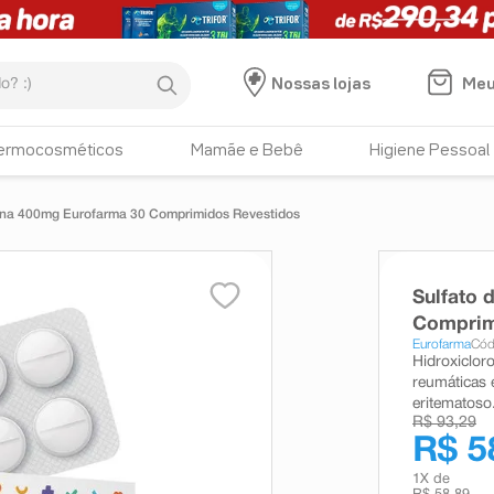
:)
Meu
Nossas lojas
ermocosméticos
Mamãe e Bebê
Higiene Pessoal
uina 400mg Eurofarma 30 Comprimidos Revestidos
Sulfato 
Comprim
Eurofarma
Cód
Hidroxiclor
reumáticas 
eritematoso
R$ 93,29
R$ 5
1
X de