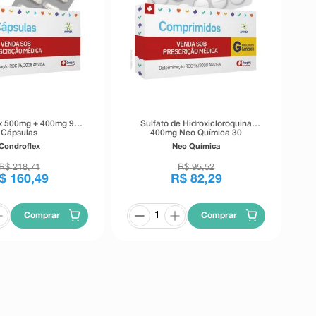
x 500mg + 400mg 90
Sulfato de Hidroxicloroquina
Cápsulas
400mg Neo Química 30
Comprimidos Revestidos
Condroflex
Neo Química
R$
218
,
71
R$
95
,
52
$
160
,
49
R$
82
,
29
Comprar
Comprar