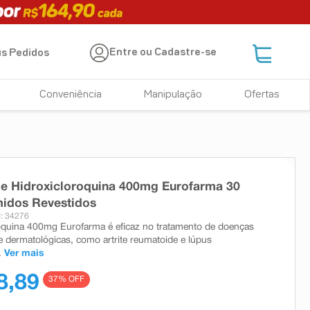
Entre ou Cadastre-se
s Pedidos
Conveniência
Manipulação
Ofertas
de Hidroxicloroquina 400mg Eurofarma 30
idos Revestidos
: 34276
oquina 400mg Eurofarma é eficaz no tratamento de doenças
e dermatológicas, como artrite reumatoide e lúpus
.
Ver mais
8,89
37
% OFF