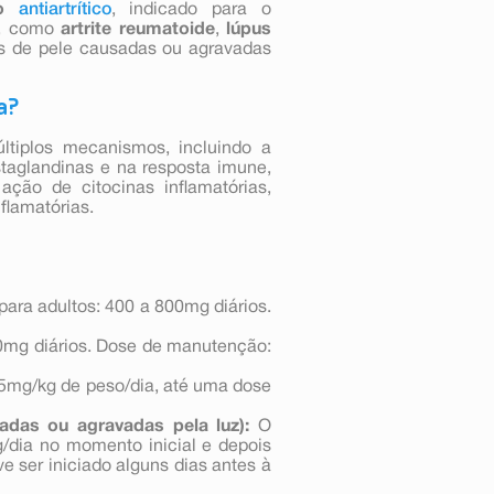
o
antiartrítico
, indicado para o
, como
artrite reumatoide
,
lúpus
s de pele causadas ou agravadas
a?
ltiplos mecanismos, incluindo a
staglandinas e na resposta imune,
ção de citocinas inflamatórias,
flamatórias.
para adultos: 400 a 800mg diários.
00mg diários. Dose de manutenção:
5mg/kg de peso/dia, até uma dose
adas ou agravadas pela luz):
O
dia no momento inicial e depois
e ser iniciado alguns dias antes à