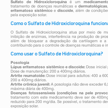
Sulfato de Hidroxicloroquina
é um
medicament
tratamento de doenças reumáticas e
dermatológicas
eritematoso sistêmico
e
discoide
, além de condiçõe
pela exposição solar.
Como o Sulfato de Hidroxicloroquina funcion
O Sulfato de Hidroxicloroquina atua por meio de mú
inibição de enzimas, interferência na produção de pro
além de bloquear a degradação da cartilagem e a a
contribuindo para o controle de doenças reumáticas e in
Como usar o Sulfato de Hidroxicloroquina?
Posologia
Lúpus eritematoso sistêmico e discoide:
Dose inicial 
Dose de manutenção: 200 a 400mg diários.
Artrite reumatoide:
Dose inicial para adultos: 400 a 6
200 a 400mg diários.
Artrite crônica juvenil:
A posologia não deve exceder 6,
máxima diária de 400mg.
Doenças fotossensíveis (condições na pele provoc
tratamento com este medicamento deve ser de 400mg/
reduzido para 200 mg/dia. Se possível, o tratamento dev
exposição solar.