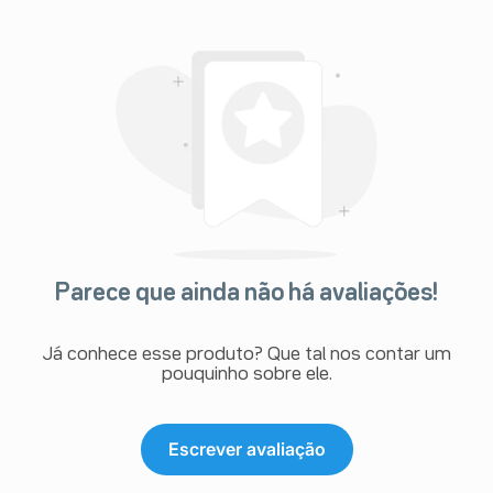
e pode resultar em insuficiência
DE USAR ESTE MEDICAMENTO? e 9.
 DESTE MEDICAMENTO? –
orrerem distúrbios de condução
bem como hipertrofia biventricular
ação.
Parece que ainda não há avaliações!
om redução da dose ou suspensão
Já conhece esse produto? Que tal nos contar um
pouquinho sobre ele.
amentos (problemas no fígado).
insuficiência hepática fulminante
Escrever avaliação