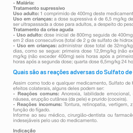
- Malária:
Tratamento supressivo
Uso adulto:
1 comprimido de 400mg deste medicamento
Uso em crianças:
a dose supressiva é de 6,5 mg/kg d
ser ultrapassada a dose para adultos, a despeito do pes
Tratamento da crise aguda
- Uso adulto:
dose inicial de 800mg seguida de 400mg 
em 2 dias consecutivos (total de 2 g de sulfato de hidrox
- Uso em crianças:
administrar dose total de 32mg/kg 
dias, como se segue: primeira dose 12,9mg/kg (não 
mg/kg (não exceder 400mg) seis horas após a primeira
horas após a segunda dose; quarta dose 6,5mg/kg 24 hor
Quais são as reações adversas do Sulfato de
Assim como todo e qualquer medicamento, Sulfato de H
efeitos colaterais, alguns deles podem ser:
- Reações comuns:
Anorexia, labilidade emocional,
náusea, erupção cutânea (da pele) e prurido (coceira).
- Reações incomuns:
Tontura, retinopatia, vertigem, 
função do fígado.
Informe ao seu médico, cirurgião-dentista ou farmac
indesejáveis pelo uso do medicamento.
Indicação