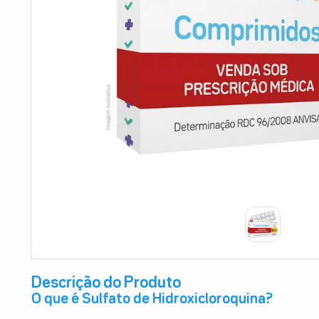
9
º
absorvente
10
º
shampoo
Descrição do Produto
O que é Sulfato de Hidroxicloroquina?