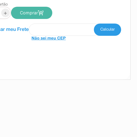
artão
+
Comprar
Não sei meu CEP