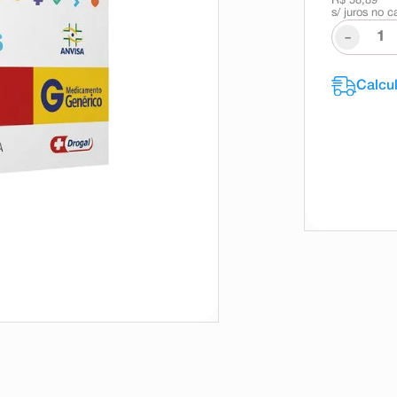
R$ 58,89
s/ juros no c
-