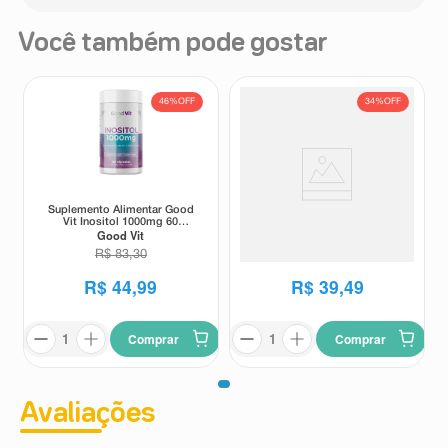
Você também pode gostar
46%
OFF
34%
OFF
Suplemento Alimentar Good
Kit Suplemento Alimentar
Vit Inositol 1000mg 60
Dorminow SL Melatonina e
Good Vit
Dorminow
Cápsulas
Vitamina B6 Solução Gotas
Sublingual Sabor Maracujá 3
R$
83
,
30
R$
59
,
50
Unidades 10ml
R$
44
,
99
R$
39
,
49
Comprar
Comprar
Avaliações