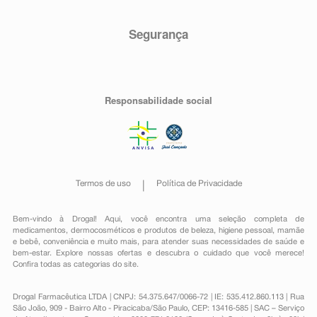
Segurança
Responsabilidade social
Termos de uso
Política de Privacidade
Bem-vindo à Drogal! Aqui, você encontra uma seleção completa de
medicamentos
,
dermocosméticos e produtos de beleza
,
higiene pessoal
,
mamãe
e bebê
,
conveniência
e muito mais, para atender suas necessidades de saúde e
bem-estar. Explore nossas ofertas e descubra o cuidado que você merece!
Confira todas as categorias do site.
Drogal Farmacêutica LTDA | CNPJ: 54.375.647/0066-72 | IE: 535.412.860.113 | Rua
São João, 909 - Bairro Alto - Piracicaba/São Paulo, CEP: 13416-585 | SAC – Serviço