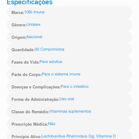
Especificações
Marca
:
10Bi Imune
Gênero
:
Unissex
Origem
:
Nacional
Quantidade
:
30 Comprimidos
Fases da Vida
:
Para adultos
Parte do Corpo
:
Para o sistema imune
Doenças e Complicações
:
Para o intestino
Forma de Administração
:
Uso oral
Classe do Remédio
:
Vitaminas suplementos
Prescrição Médica
:
Não
Princípio Ativo
:
Lactobacillus Rhamnosus Gg
,
Vitamina D