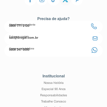
Precisa de ajuda?
0800 771 2120
Atendimento ao cliente
sac@drogal.com.br
Entre em contato
0800 347 0000
Compre pelo telefone
Institucional
Nossa história
Especial 90 Anos
Responsabilidades
Trabalhe Conosco