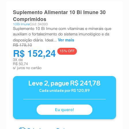
8
º
teste gravidez
Suplemento Alimentar 10 Bi Imune 30
9
º
absorvente
Comprimidos
10Bi Imune
Cód: 34393
10
º
shampoo
Suplemento 10 Bi Imune com vitaminas e minerais que
auxiliam o fortalecimento do sistema imunológico e da
Ver mais
disposição diária. Ideal...
R$ 179,10
R$ 152,24
15
% OFF
3
X de
R$ 50,74
s/ juros no cartão
Leve
2
, pague
R$
241
,
78
Cada unidade por
R$
120
,
89
Eu quero!