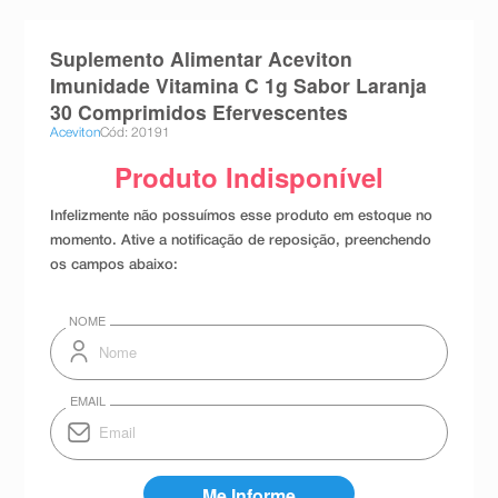
8
º
teste gravidez
Suplemento Alimentar Aceviton
9
º
esmalte
Imunidade Vitamina C 1g Sabor Laranja
10
º
absorvente
30 Comprimidos Efervescentes
Aceviton
Cód: 20191