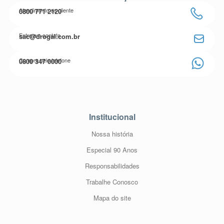
Atendimento ao cliente
0800 771 2120
Entre em contato
sac@drogal.com.br
Compre pelo telefone
0800 347 0000
Institucional
Nossa história
Especial 90 Anos
Responsabilidades
Trabalhe Conosco
Mapa do site