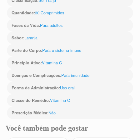
Sem tarja
Classificação
:
30 Comprimidos
Quantidade
:
Para adultos
Fases da Vida
:
Laranja
Sabor
:
Para o sistema imune
Parte do Corpo
:
Vitamina C
Princípio Ativo
:
Para imunidade
Doenças e Complicações
:
Uso oral
Forma de Administração
:
Vitamina C
Classe do Remédio
:
Não
Prescrição Médica
:
Você também pode gostar