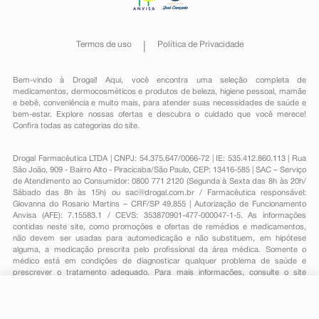
Termos de uso
Política de Privacidade
Bem-vindo à Drogal! Aqui, você encontra uma seleção completa de
medicamentos
,
dermocosméticos e produtos de beleza
,
higiene pessoal
,
mamãe
e bebê
,
conveniência
e muito mais, para atender suas necessidades de saúde e
bem-estar. Explore nossas ofertas e descubra o cuidado que você merece!
Confira todas as categorias do site.
Drogal Farmacêutica LTDA | CNPJ: 54.375.647/0066-72 | IE: 535.412.860.113 | Rua
São João, 909 - Bairro Alto - Piracicaba/São Paulo, CEP: 13416-585 | SAC – Serviço
de Atendimento ao Consumidor: 0800 771 2120 (Segunda à Sexta das 8h às 20h/
Sábado das 8h às 15h) ou
sac@drogal.com.br
/ Farmacêutica responsável:
Giovanna do Rosario Martins – CRF/SP 49.855 | Autorização de Funcionamento
Anvisa (AFE): 7.15583.1 / CEVS: 353870901-477-000047-1-5. As informações
contidas neste site, como promoções e ofertas de remédios e medicamentos,
não devem ser usadas para automedicação e não substituem, em hipótese
alguma, a medicação prescrita pelo profissional da área médica. Somente o
médico está em condições de diagnosticar qualquer problema de saúde e
prescrever o tratamento adequado. Para mais informações, consulte o site
Anvisa. As fotos contidas em nosso site são meramente ilustrativas. Promoções e
preços são válidos apenas para compras on-line, caso haja disponibilidade e
estão sujeitos a alterações no decorrer do dia. Todos os direitos reservados.
-
+
Comprar