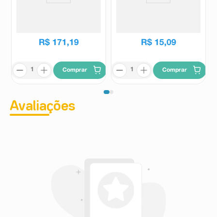
Suplemento Alimentar Bifilac
Fluive C Imuno 40mg Sabor
Sii 30 Cápsulas
Morango 120ml
Bifilac
Fluive
R$
210
,
80
R$
55
,
84
R$
171
,
19
R$
15
,
09
Comprar
Comprar
Avaliações