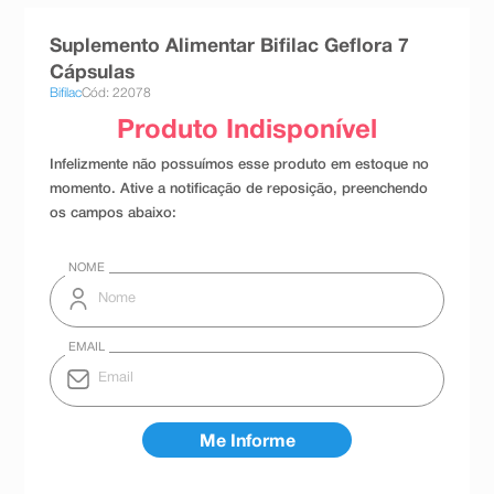
8
º
teste gravidez
Suplemento Alimentar Bifilac Geflora 7
9
º
esmalte
Cápsulas
Bifilac
Cód: 22078
10
º
absorvente