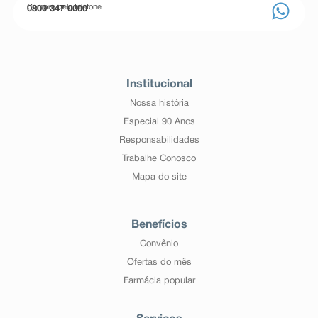
Compre pelo telefone
0800 347 0000
Institucional
Nossa história
Especial 90 Anos
Responsabilidades
Trabalhe Conosco
Mapa do site
Benefícios
Convênio
Ofertas do mês
Farmácia popular