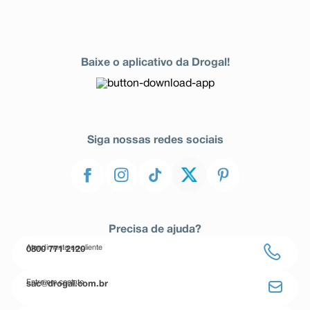
Baixe o aplicativo da Drogal!
Siga nossas redes sociais
Precisa de ajuda?
Atendimento ao cliente
0800 771 2120
Entre em contato
sac@drogal.com.br