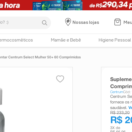
:)
Meu
Nossas lojas
ermocosméticos
Mamãe e Bebê
Higiene Pessoal
ntar Centrum Select Mulher 50+ 60 Comprimidos
Suplemen
Comprim
Centrum
Cód:
Centrum Sel
fornece os n
saudável.
V
R$ 233,20
R$ 2
3
X de