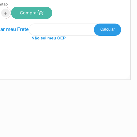
artão
+
Comprar
Não sei meu CEP