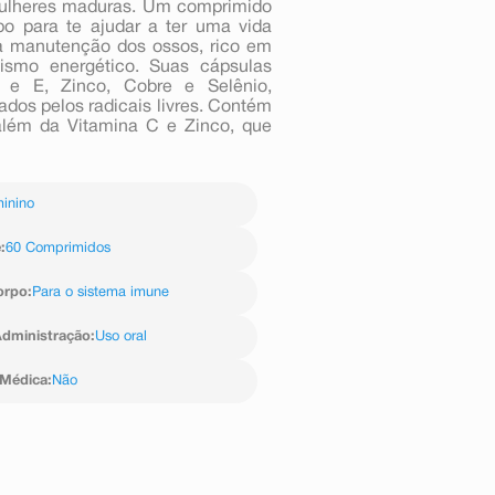
 mulheres maduras. Um comprimido
po para te ajudar a ter uma vida
a manutenção dos ossos, rico em
ismo energético. Suas cápsulas
 e E, Zinco, Cobre e Selênio,
dos pelos radicais livres. Contém
 além da Vitamina C e Zinco, que
inino
e
:
60 Comprimidos
orpo
:
Para o sistema imune
dministração
:
Uso oral
 Médica
:
Não