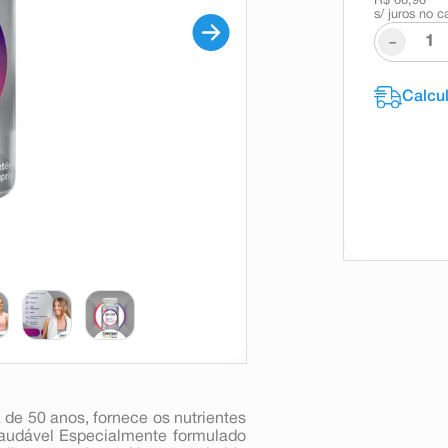
R$ 66,96
s/ juros no c
-
de 50 anos, fornece os nutrientes
 saudável Especialmente formulado