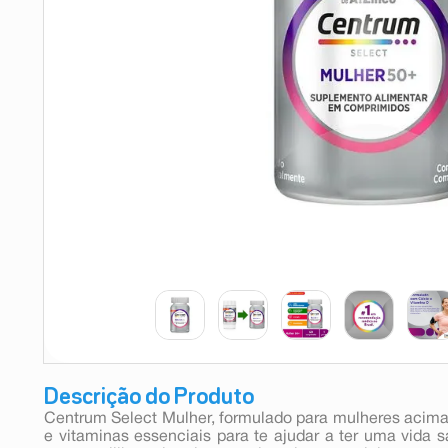
9
º
esmalte
10
º
absorvente
Descrição do Produto
Centrum Select Mulher, formulado para mulheres acima 
e vitaminas essenciais para te ajudar a ter uma vida