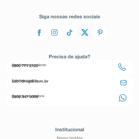
Siga nossas redes sociais
Precisa de ajuda?
Atendimento ao cliente
0800 771 2120
Entre em contato
sac@drogal.com.br
Compre pelo telefone
0800 347 0000
Institucional
Nossa história