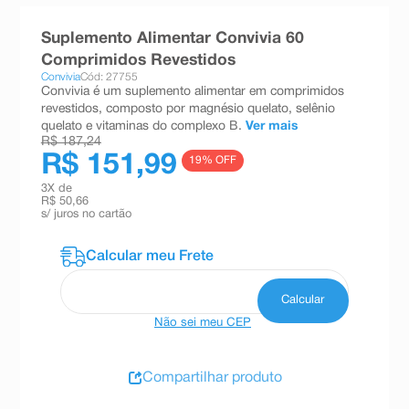
8
º
teste gravidez
Suplemento Alimentar Convivia 60
9
º
esmalte
Comprimidos Revestidos
Convivia
Cód: 27755
10
º
absorvente
Convivia é um suplemento alimentar em comprimidos
revestidos, composto por magnésio quelato, selênio
quelato e vitaminas do complexo B.
Ver mais
R$ 187,24
R$ 151,99
19
% OFF
3
X de
R$ 50,66
s/ juros no cartão
Não sei meu CEP
Compartilhar produto