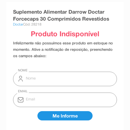
8
º
absorvente
Suplemento Alimentar Darrow Doctar
9
º
teste gravidez
Forcecaps 30 Comprimidos Revestidos
Doctar
Cód: 28218
10
º
esmalte