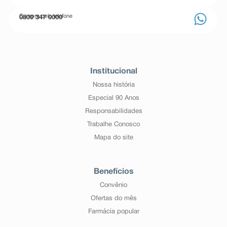
Compre pelo telefone
0800 347 0000
Institucional
Nossa história
Especial 90 Anos
Responsabilidades
Trabalhe Conosco
Mapa do site
Benefícios
Convênio
Ofertas do mês
Farmácia popular