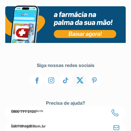
Siga nossas redes sociais
Precisa de ajuda?
Atendimento ao cliente
0800 771 2120
Entre em contato
sac@drogal.com.br