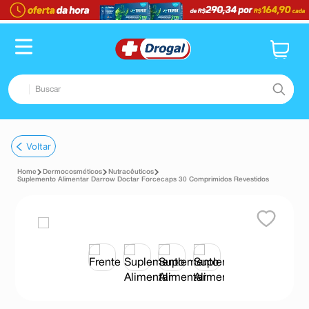
Buscar
TERMOS MAIS BUSCADOS
Voltar
1
º
fralda
Dermocosméticos
Nutracêuticos
2
º
pampers confort sec max
Suplemento Alimentar Darrow Doctar Forcecaps 30 Comprimidos Revestidos
3
º
dipirona
4
º
lenço umedecido
5
º
tadalafila
6
º
minoxidil
7
º
desodorante