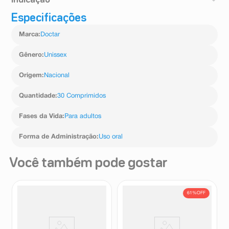
Indicação
Especificações
O Doctar Forcecaps é um suplemento alimentar de
vitaminas e minerais em comprimidos, composto por
Marca
:
Doctar
vitaminas A, C, E, biotina, complexo B, zinco, magnésio
e ferro.
Gênero
:
Unissex
Origem
:
Nacional
Quantidade
:
30 Comprimidos
Fases da Vida
:
Para adultos
Forma de Administração
:
Uso oral
Você também pode gostar
61%
OFF