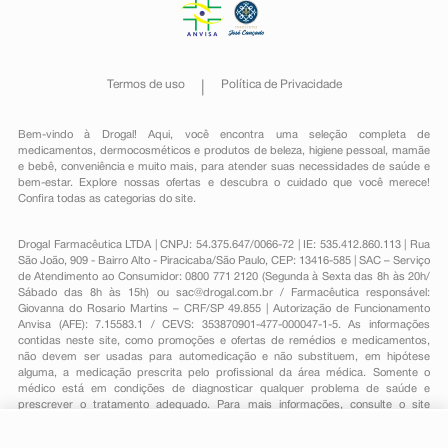
Termos de uso
Política de Privacidade
Bem-vindo à Drogal! Aqui, você encontra uma seleção completa de
medicamentos
,
dermocosméticos e produtos de beleza
,
higiene pessoal
,
mamãe
e bebê
,
conveniência
e muito mais, para atender suas necessidades de saúde e
bem-estar. Explore nossas ofertas e descubra o cuidado que você merece!
Confira todas as categorias do site.
Drogal Farmacêutica LTDA | CNPJ: 54.375.647/0066-72 | IE: 535.412.860.113 | Rua
São João, 909 - Bairro Alto - Piracicaba/São Paulo, CEP: 13416-585 | SAC – Serviço
de Atendimento ao Consumidor: 0800 771 2120 (Segunda à Sexta das 8h às 20h/
Sábado das 8h às 15h) ou
sac@drogal.com.br
/ Farmacêutica responsável:
Giovanna do Rosario Martins – CRF/SP 49.855 | Autorização de Funcionamento
Anvisa (AFE): 7.15583.1 / CEVS: 353870901-477-000047-1-5. As informações
contidas neste site, como promoções e ofertas de remédios e medicamentos,
não devem ser usadas para automedicação e não substituem, em hipótese
alguma, a medicação prescrita pelo profissional da área médica. Somente o
médico está em condições de diagnosticar qualquer problema de saúde e
prescrever o tratamento adequado. Para mais informações, consulte o site
Anvisa. As fotos contidas em nosso site são meramente ilustrativas. Promoções e
preços são válidos apenas para compras on-line, caso haja disponibilidade e