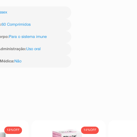
ssex
e
:
60 Comprimidos
orpo
:
Para o sistema imune
dministração
:
Uso oral
 Médica
:
Não
13%
OFF
14%
OFF