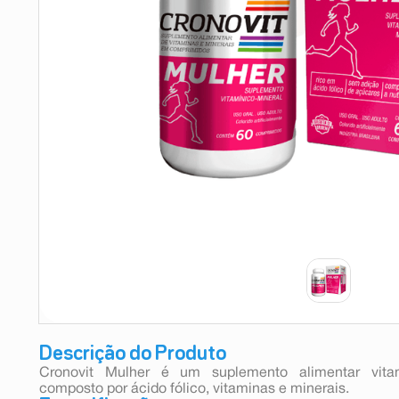
9
º
esmalte
10
º
absorvente
Descrição do Produto
Cronovit Mulher é um suplemento alimentar vita
composto por ácido fólico, vitaminas e minerais.