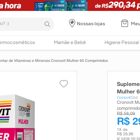
:)
Meu
Nossas lojas
ermocosméticos
Mamãe e Bebê
Higiene Pessoal
ntar de Vitaminas e Minerais Cronovit Mulher 60 Comprimidos
Suplemen
Mulher 
Cronovit
Cód:
Cronovit Mu
comprimidos
R$ 58,09
R$ 2
1
X de
R$ 29,99
s/ juros no c