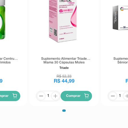
ar Centrum
Suplemento Alimentar Triade
Suplemen
rimidos
Mama 30 Cápsulas Moles
Sênior
Triade
R$
52
,
33
9
R$
44
,
99
mprar
Comprar