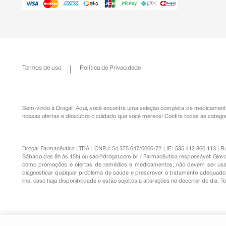
Termos de uso
Política de Privacidade
Bem-vindo à Drogal! Aqui, você encontra uma seleção completa de
medicament
nossas ofertas e descubra o cuidado que você merece!
Confira todas as categor
Drogal Farmacêutica LTDA | CNPJ: 54.375.647/0066-72 | IE: 535.412.860.113 | 
Sábado das 8h às 15h) ou
sac@drogal.com.br
/ Farmacêutica responsável: Giova
como promoções e ofertas de remédios e medicamentos, não devem ser usada
diagnosticar qualquer problema de saúde e prescrever o tratamento adequado. 
line, caso haja disponibilidade e estão sujeitos a alterações no decorrer do dia. 