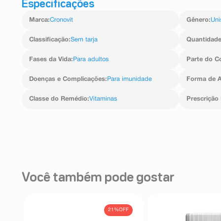
Especificações
Marca
:
Cronovit
Gênero
:
Uni
Classificação
:
Sem tarja
Quantidad
Fases da Vida
:
Para adultos
Parte do C
Doenças e Complicações
:
Para imunidade
Forma de A
Classe do Remédio
:
Vitaminas
Prescrição
Você também pode gostar
21%
OFF