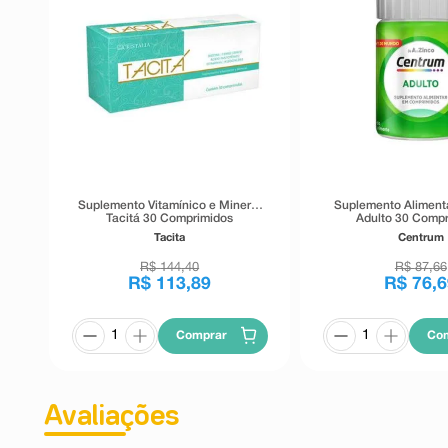
Suplemento Vitamínico e Mineral
Suplemento Aliment
Tacitá 30 Comprimidos
Adulto 30 Comp
Tacita
Centrum
R$
144
,
40
R$
87
,
66
R$
113
,
89
R$
76
,
6
Comprar
Co
Avaliações