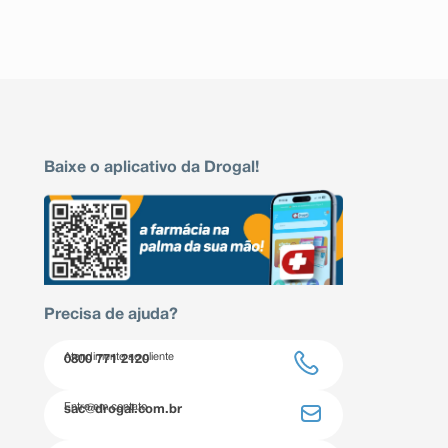
Baixe o aplicativo da Drogal!
Precisa de ajuda?
Atendimento ao cliente
0800 771 2120
Entre em contato
sac@drogal.com.br