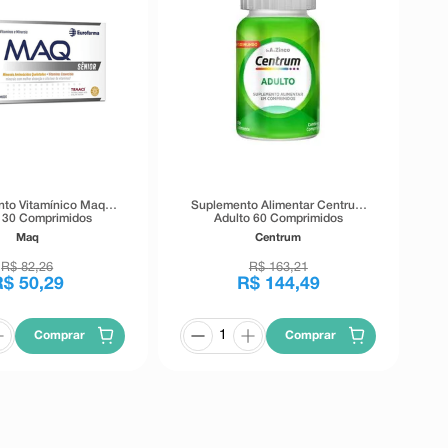
to Vitamínico Maq
Suplemento Alimentar Centrum
 30 Comprimidos
Adulto 60 Comprimidos
Maq
Centrum
R$
82
,
26
R$
163
,
21
R$
50
,
29
R$
144
,
49
Comprar
Comprar