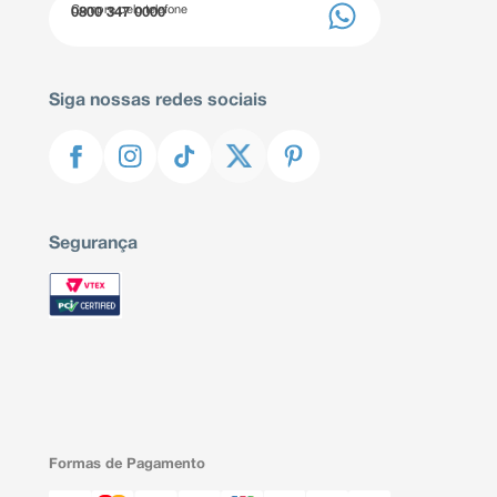
Compre pelo telefone
0800 347 0000
Siga nossas redes sociais
Segurança
Formas de Pagamento