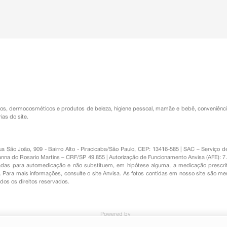
os
,
dermocosméticos e produtos de beleza
,
higiene pessoal
,
mamãe e bebê
,
conveniênc
ias do site.
Rua São João, 909 - Bairro Alto - Piracicaba/São Paulo, CEP: 13416-585 | SAC – Serviç
nna do Rosario Martins – CRF/SP 49.855 | Autorização de Funcionamento Anvisa (AFE): 7
s para automedicação e não substituem, em hipótese alguma, a medicação prescrit
Para mais informações, consulte o site Anvisa. As fotos contidas em nosso site são m
Todos os direitos reservados.
Powered by