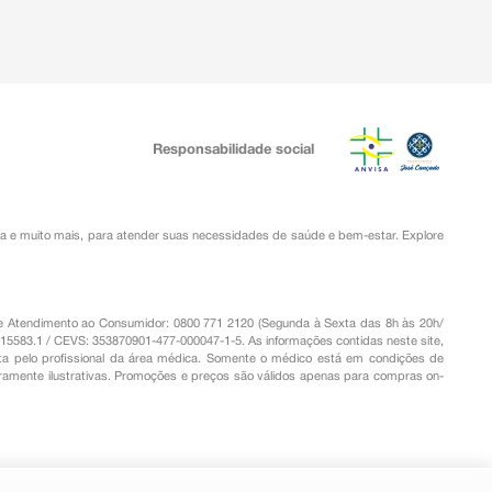
Responsabilidade social
ia
e muito mais, para atender suas necessidades de saúde e bem-estar. Explore
o de Atendimento ao Consumidor: 0800 771 2120 (Segunda à Sexta das 8h às 20h/
.15583.1 / CEVS: 353870901-477-000047-1-5. As informações contidas neste site,
a pelo profissional da área médica. Somente o médico está em condições de
eramente ilustrativas. Promoções e preços são válidos apenas para compras on-