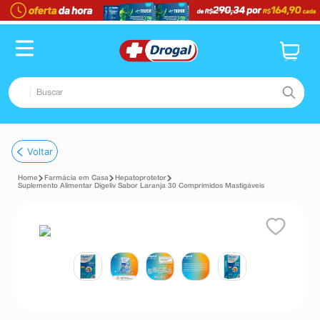
Buscar
TERMOS MAIS BUSCADOS
Voltar
1
º
fralda
Farmácia em Casa
Hepatoprotetor
2
º
dipirona
Suplemento Alimentar Digeliv Sabor Laranja 30 Comprimidos Mastigáveis
3
º
lenço umedecido
4
º
tadalafila
5
º
minoxidil
6
º
desodorante
7
º
esmalte