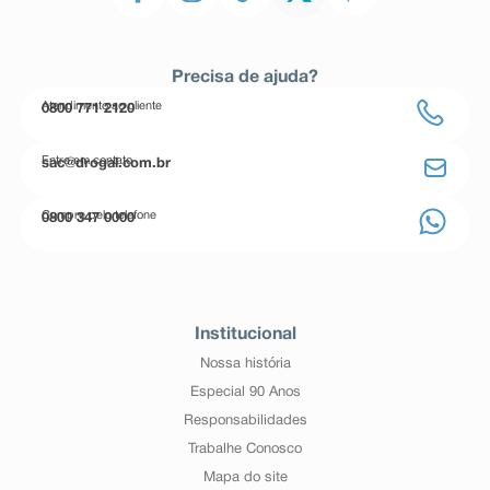
Precisa de ajuda?
Atendimento ao cliente
0800 771 2120
Entre em contato
sac@drogal.com.br
Compre pelo telefone
0800 347 0000
Institucional
Nossa história
Especial 90 Anos
Responsabilidades
Trabalhe Conosco
Mapa do site