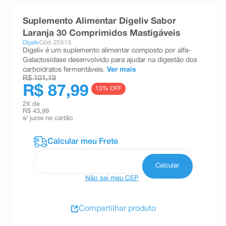
8
º
teste gravidez
Suplemento Alimentar Digeliv Sabor
9
º
absorvente
Laranja 30 Comprimidos Mastigáveis
Digeliv
Cód: 25513
10
º
shampoo
Digeliv é um suplemento alimentar composto por alfa-
Galactosidase desenvolvido para ajudar na digestão dos
carboidratos fermentáveis.
Ver mais
R$ 101,19
R$ 87,99
13
% OFF
2
X de
R$ 43,99
s/ juros no cartão
Não sei meu CEP
Compartilhar produto