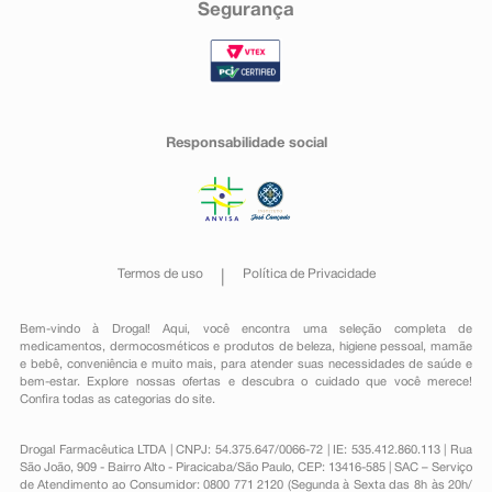
Segurança
Responsabilidade social
Termos de uso
Política de Privacidade
Bem-vindo à Drogal! Aqui, você encontra uma seleção completa de
medicamentos
,
dermocosméticos e produtos de beleza
,
higiene pessoal
,
mamãe
e bebê
,
conveniência
e muito mais, para atender suas necessidades de saúde e
bem-estar. Explore nossas ofertas e descubra o cuidado que você merece!
Confira todas as categorias do site.
Drogal Farmacêutica LTDA | CNPJ: 54.375.647/0066-72 | IE: 535.412.860.113 | Rua
São João, 909 - Bairro Alto - Piracicaba/São Paulo, CEP: 13416-585 | SAC – Serviço
de Atendimento ao Consumidor: 0800 771 2120 (Segunda à Sexta das 8h às 20h/