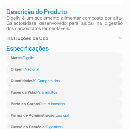
Descrição do Produto
Digeliv é um suplemento alimentar composto por alfa-
Galactosidase desenvolvido para ajudar na digestão
dos carboidratos fermentáveis.
Instruções de Uso
Especificações
A recomendação é ingerir de 1 a 2 comprimidos logo no
inicio das refeições que contenham carboidratos
Marca
:
Digeliv
fermentáveis.
Origem
:
Nacional
Quantidade
:
30 Comprimidos
Fases da Vida
:
Para adultos
Parte do Corpo
:
Para o intestino
Forma de Administração
:
Uso oral
Classe do Remédio
:
Digestivos