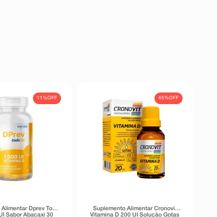
11%
OFF
45%
OFF
Alimentar Dprev Todo
Suplemento Alimentar Cronovit
UI Sabor Abacaxi 30
Vitamina D 200 UI Solução Gotas