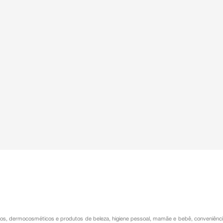
os
,
dermocosméticos e produtos de beleza
,
higiene pessoal
,
mamãe e bebê
,
conveniênc