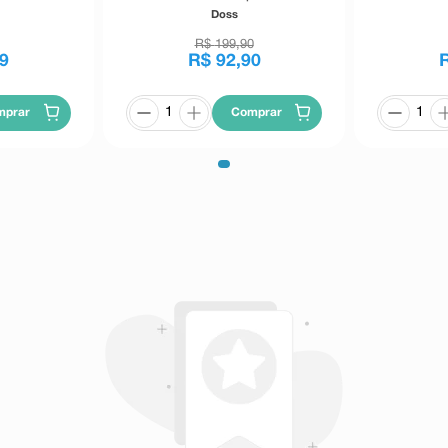
Past
Doss
R$
199
,
90
9
R$
92
,
90
mprar
Comprar