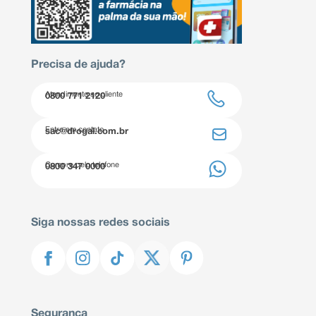
Precisa de ajuda?
Atendimento ao cliente
0800 771 2120
Entre em contato
sac@drogal.com.br
Compre pelo telefone
0800 347 0000
Siga nossas redes sociais
Segurança