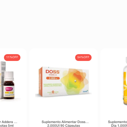
11%
OFF
54%
OFF
r Addera D3
Suplemento Alimentar Doss
Suplemento 
otas 5ml
2.000UI 90 Cápsulas
Dia 1.000