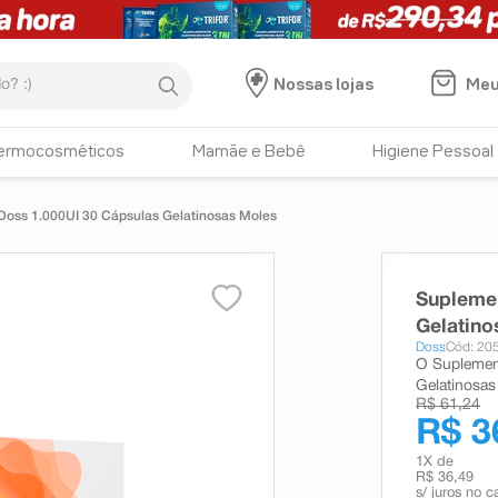
:)
Meu
Nossas lojas
ermocosméticos
Mamãe e Bebê
Higiene Pessoal
Doss 1.000UI 30 Cápsulas Gelatinosas Moles
Suplemen
Gelatino
Doss
Cód: 20
O Suplemen
Gelatinosas
R$ 61,24
R$ 3
1
X de
R$ 36,49
s/ juros no c