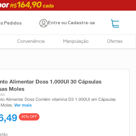
Entre ou Cadastre-se
s Pedidos
Conveniência
Manipulação
Ofertas
to Alimentar Doss 1.000UI 30 Cápsulas
sas Moles
555
to Alimentar Doss Contém vitamina D3 1.000UI em Cápsulas
 Moles.
Ver mais
6,49
40
% OFF
artão