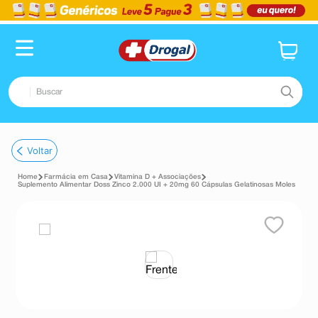
Buscar
TERMOS MAIS BUSCADOS
Voltar
1
º
fralda
Farmácia em Casa
Vitamina D + Associações
2
º
pampers confort sec max
Suplemento Alimentar Doss Zinco 2.000 UI + 20mg 60 Cápsulas Gelatinosas Moles
3
º
dipirona
4
º
lenço umedecido
5
º
tadalafila
6
º
minoxidil
7
º
desodorante