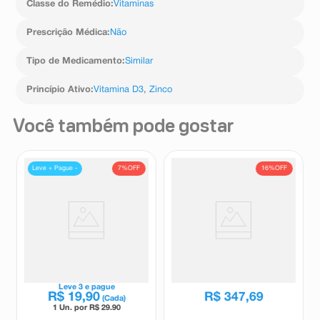
Classe do Remédio
:
Vitaminas
Prescrição Médica
:
Não
Tipo de Medicamento
:
Similar
Princípio Ativo
:
Vitamina D3
,
Zinco
Você também pode gostar
7%
OFF
16%
OFF
Leve + Pague -
Suplemento Alimentar
Sarcoplex 30 Sachês 21g Cada
Adeforte Solução Oral 1
Ampola 3ml
Adeforte
Sarcoplex
R$
415
,
31
Leve
3
e pague
R$
19
,
90
R$
347
,
69
(Cada)
1 Un. por R$
29.90