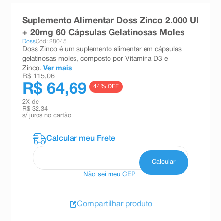
8
º
teste gravidez
Suplemento Alimentar Doss Zinco 2.000 UI
9
º
esmalte
+ 20mg 60 Cápsulas Gelatinosas Moles
Doss
Cód: 28045
10
º
absorvente
Doss Zinco é um suplemento alimentar em cápsulas
gelatinosas moles, composto por Vitamina D3 e
Zinco.
Ver mais
R$ 115,06
R$ 64,69
44
% OFF
2
X de
R$ 32,34
s/ juros no cartão
Não sei meu CEP
Compartilhar produto