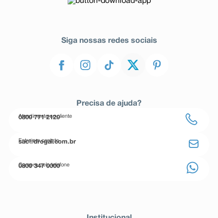
Siga nossas redes sociais
Precisa de ajuda?
Atendimento ao cliente
0800 771 2120
Entre em contato
sac@drogal.com.br
Compre pelo telefone
0800 347 0000