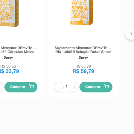
Alimentar DPrev Todo
Suplemento Alimentar DPrev Todo
UI 30 Cápsulas Moles
Dia 1.000UI Solução Gotas Sabor
Frutas 10ml
Dprev
Dprev
R$
36
,
56
R$
65
,
79
R$
33
,
79
R$
59
,
79
Comprar
Comprar