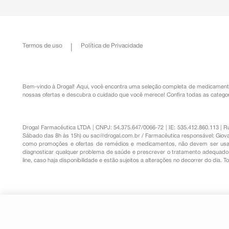
Termos de uso
Política de Privacidade
Bem-vindo à Drogal! Aqui, você encontra uma seleção completa de
medicament
nossas ofertas e descubra o cuidado que você merece!
Confira todas as categor
Drogal Farmacêutica LTDA | CNPJ: 54.375.647/0066-72 | IE: 535.412.860.113 | 
Sábado das 8h às 15h) ou
sac@drogal.com.br
/ Farmacêutica responsável: Giova
como promoções e ofertas de remédios e medicamentos, não devem ser usada
diagnosticar qualquer problema de saúde e prescrever o tratamento adequado. 
line, caso haja disponibilidade e estão sujeitos a alterações no decorrer do dia. 
Suplemento Alimentar DPrev Ati
R$ 68,43