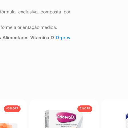
fórmula exclusiva composta por
nforme a orientação médica.
 Alimentares Vitamina D
D-prev
40%
OFF
9%
OFF