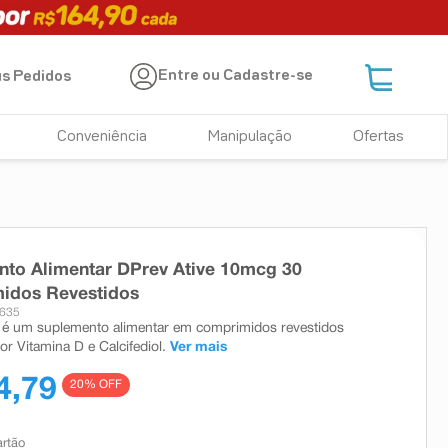
Entre ou Cadastre-se
s Pedidos
Conveniência
Manipulação
Ofertas
to Alimentar DPrev Ative 10mcg 30
idos Revestidos
6635
 é um suplemento alimentar em comprimidos revestidos
r Vitamina D e Calcifediol.
Ver mais
4,79
20
% OFF
artão