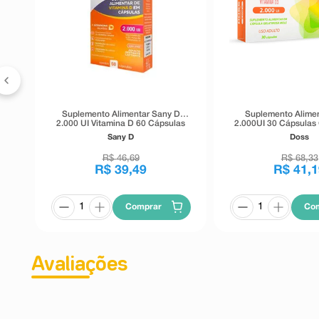
Suplemento Alimentar Sany D
Suplemento Alime
2.000 UI Vitamina D 60 Cápsulas
2.000UI 30 Cápsulas 
Moles
Sany D
Doss
R$
46
,
69
R$
68
,
33
R$
39
,
49
R$
41
,
1
Comprar
Co
Avaliações