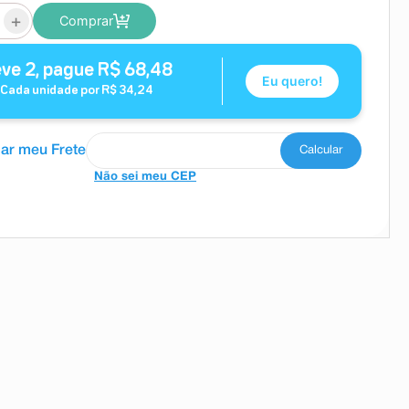
+
Comprar
eve
2
, pague
R$
68
,
48
Eu quero!
Cada unidade por
R$
34
,
24
Não sei meu CEP