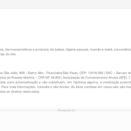
os
,
dermocosméticos e produtos de beleza
,
higiene pessoal
,
mamãe e bebê
,
conveniênc
ias do site.
Rua São João, 909 - Bairro Alto - Piracicaba/São Paulo, CEP: 13416-585 | SAC – Serviç
nna do Rosario Martins – CRF/SP 49.855 | Autorização de Funcionamento Anvisa (AFE): 7
s para automedicação e não substituem, em hipótese alguma, a medicação prescrit
Para mais informações, consulte o site Anvisa. As fotos contidas em nosso site são m
Todos os direitos reservados.
Powered by
ve 10mcg 30 Comprimidos Revestidos