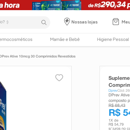
:)
Meu
Nossas lojas
ermocosméticos
Mamãe e Bebê
Higiene Pessoal
DPrev Ative 10mcg 30 Comprimidos Revestidos
Suplemen
Comprim
Dprev
Cód: 2
DPrev Ative
composto po
R$ 68,43
R$ 5
1
X de
R$ 54,79
s/ juros no c