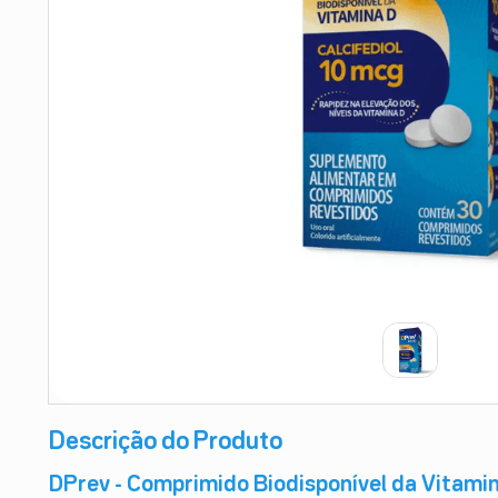
9
º
teste gravidez
10
º
esmalte
Descrição do Produto
DPrev - Comprimido Biodisponível da Vitami