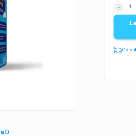
-
L
na D