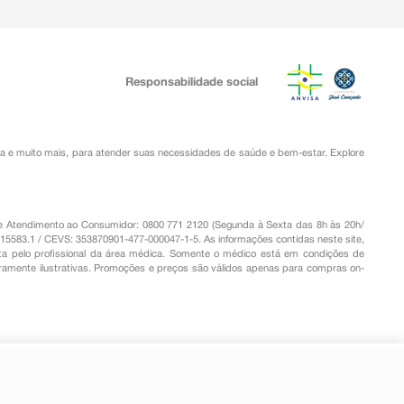
Responsabilidade social
ia
e muito mais, para atender suas necessidades de saúde e bem-estar. Explore
o de Atendimento ao Consumidor: 0800 771 2120 (Segunda à Sexta das 8h às 20h/
.15583.1 / CEVS: 353870901-477-000047-1-5. As informações contidas neste site,
a pelo profissional da área médica. Somente o médico está em condições de
eramente ilustrativas. Promoções e preços são válidos apenas para compras on-
-
+
Comprar