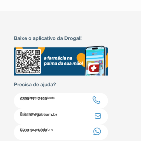
Baixe o aplicativo da Drogal!
Precisa de ajuda?
Atendimento ao cliente
0800 771 2120
Entre em contato
sac@drogal.com.br
Compre pelo telefone
0800 347 0000