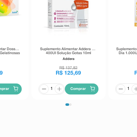
ntar Doss
Suplemento Alimentar Addera D3
Suplemento 
Gelatinosas
400UI Solução Gotas 10ml
Dia 1.000
Addera
R$
137
,
82
9
R$
125
,
69
mprar
Comprar