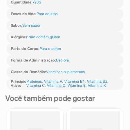
Quantidade
:
720g
(d-pantotenato de cálcio), manganês (sulfato de
manganês), cobre (sulfato de cobre), vitamina B1
Fases da Vida
:
Para adultos
(tiamina mononitrato), vitamina B6 (cloridrato de
piridoxina), vitamina B2 (riboflavina), vitamina A (acetato
de retinila), vitamina B9 (ácido fólico), selênio (selenato
Sabor
:
Sem sabor
de sódio), vitamina K (fitomenadiona), biotina (d-biotina),
vitamina D (colecalciferol), vitamina B12
Alérgicos
:
Não contém glúten
(cianocobalamina), aromatizantes, regulador de acidez
hidroxido de potássio, emulsificante lecitina,
Parte do Corpo
:
Para o corpo
edulcorante glicosídeos de esteviol de stevia
rebaudiana bertoni.
Forma de Administração
:
Uso oral
Classe do Remédio
:
Vitaminas suplementos
Princípio
Proteínas
,
Vitamina A
,
Vitamina B1
,
Vitamina B2
,
Ativo
:
Vitamina C
,
Vitamina D
,
Vitamina E
,
Vitamina K
Você também pode gostar