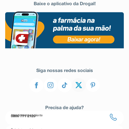
Baixe o aplicativo da Drogal!
Siga nossas redes sociais
Precisa de ajuda?
Atendimento ao cliente
0800 771 2120