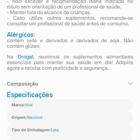
- Não exceder a recomendação diária indicada no
rótulo sem orientação de um profissional de saúde.
- Manter fora do alcance de crianças.
- Caso utilize outros suplementos, recomenda-se
consultar um profissional de saúde antes do consumo.
Alérgicos:
contém leite e derivados e derivados de soja. Não
contém glúten.
Na
Drogal
, reunimos os suplementos alimentares
essenciais para manter sua saúde em dia! Adquira
agora e receba com praticidade e segurança.
Composição
Especificações
Proteína de soja isolada, leite desnatado, inulina,
polidextrose, farinha de arroz, aveia, óleo de canola
Marca
:
Vital
com baixo teor de ácido erúcico, soro de leite,
magnésio (sais de magnésio do ácido cítrico), taurina,
cálcio (carbonato de cálcio), inositol (mio-inositol),
Origem
:
Nacional
fósforo (fosfato tricálcico), colina (bitartarato de colina),
vitamina C (ascorbato de sódio), ferro (pirofosfato
Tipo de Embalagem
:
Lata
férrico), zinco (sulfato de zinco), vitamina E (acetato de
dl-alfa-tocoferol), niacina (nicotinamida), vitamina B5