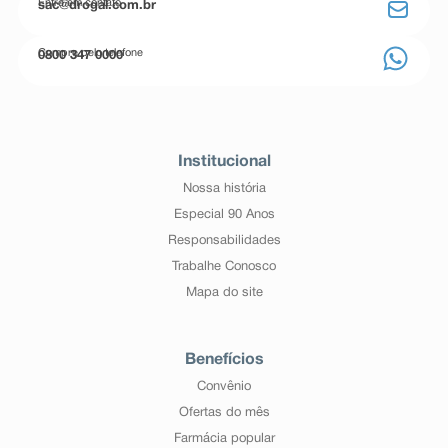
Entre em contato
sac@drogal.com.br
Compre pelo telefone
0800 347 0000
Institucional
Nossa história
Especial 90 Anos
Responsabilidades
Trabalhe Conosco
Mapa do site
Benefícios
Convênio
Ofertas do mês
Farmácia popular