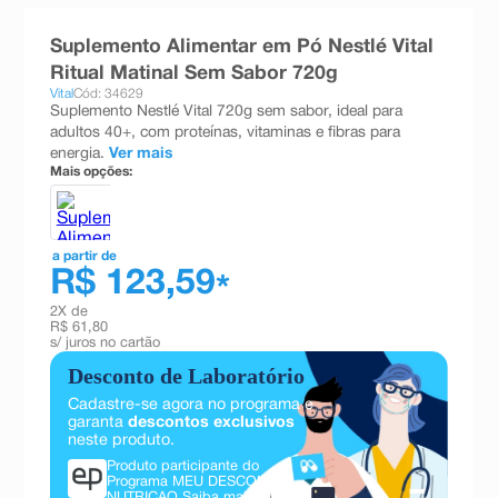
8
º
absorvente
Suplemento Alimentar em Pó Nestlé Vital
9
º
teste gravidez
Ritual Matinal Sem Sabor 720g
Vital
Cód: 34629
10
º
esmalte
Suplemento Nestlé Vital 720g sem sabor, ideal para
adultos 40+, com proteínas, vitaminas e fibras para
energia.
Ver mais
Mais opções:
a partir de
R$ 123,59
*
2
X de
R$ 61,80
s/ juros no cartão
Desconto de Laboratório
Cadastre-se agora no programa e
garanta
descontos exclusivos
neste produto.
Produto participante do
Programa MEU DESCONTO
NUTRICAO.
Saiba mais