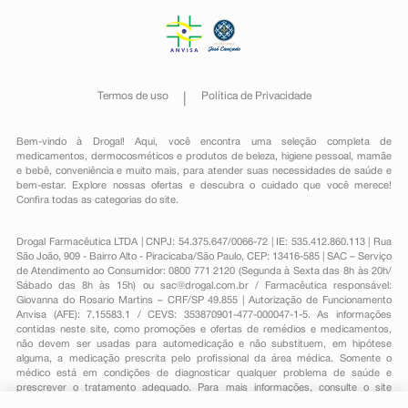
Termos de uso
Política de Privacidade
Bem-vindo à Drogal! Aqui, você encontra uma seleção completa de
medicamentos
,
dermocosméticos e produtos de beleza
,
higiene pessoal
,
mamãe
e bebê
,
conveniência
e muito mais, para atender suas necessidades de saúde e
bem-estar. Explore nossas ofertas e descubra o cuidado que você merece!
Confira todas as categorias do site.
Drogal Farmacêutica LTDA | CNPJ: 54.375.647/0066-72 | IE: 535.412.860.113 | Rua
São João, 909 - Bairro Alto - Piracicaba/São Paulo, CEP: 13416-585 | SAC – Serviço
de Atendimento ao Consumidor: 0800 771 2120 (Segunda à Sexta das 8h às 20h/
Sábado das 8h às 15h) ou
sac@drogal.com.br
/ Farmacêutica responsável:
Giovanna do Rosario Martins – CRF/SP 49.855 | Autorização de Funcionamento
Anvisa (AFE): 7.15583.1 / CEVS: 353870901-477-000047-1-5. As informações
contidas neste site, como promoções e ofertas de remédios e medicamentos,
não devem ser usadas para automedicação e não substituem, em hipótese
alguma, a medicação prescrita pelo profissional da área médica. Somente o
médico está em condições de diagnosticar qualquer problema de saúde e
prescrever o tratamento adequado. Para mais informações, consulte o site
Anvisa. As fotos contidas em nosso site são meramente ilustrativas. Promoções e