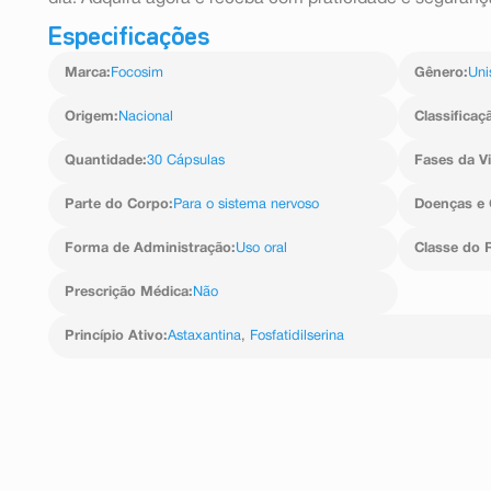
Especificações
Marca
:
Focosim
Gênero
:
Uni
Origem
:
Nacional
Classificaç
Quantidade
:
30 Cápsulas
Fases da V
Parte do Corpo
:
Para o sistema nervoso
Doenças e 
Forma de Administração
:
Uso oral
Classe do 
Prescrição Médica
:
Não
Princípio Ativo
:
Astaxantina
,
Fosfatidilserina