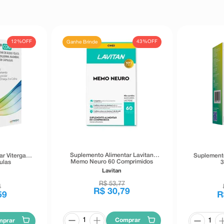
12%
OFF
43%
OFF
Ganhe Brinde
Suplemento Alimentar Lavitan
r Vitergan
Suplemento
Memo Neuro 60 Comprimidos
ulas
3
Revestidos
Lavitan
R$
53
,
77
4
R$
30
,
79
59
R
Comprar
mprar