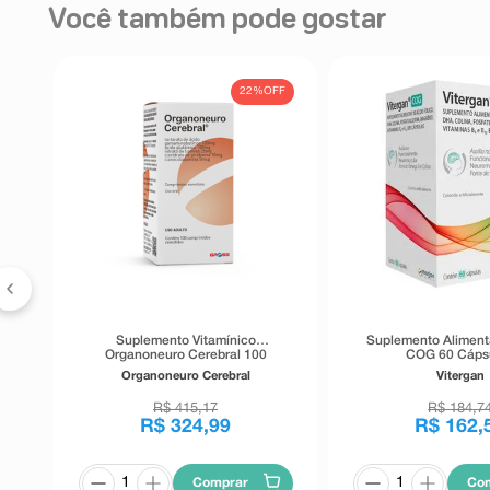
Você também pode gostar
FF
22%
OFF
emo
Suplemento Vitamínico
Suplemento Alimenta
Organoneuro Cerebral 100
COG 60 Cáps
Comprimidos Revestidos
Organoneuro Cerebral
Vitergan
R$
415
,
17
R$
184
,
7
R$
324
,
99
R$
162
,
Comprar
Co