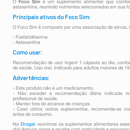
O
Foco Sim
é um suplemento alimentar que combina
astaxantina, reunindo nutrientes selecionados em sua f
Principais ativos do Foco Sim:
O Foco Sim é composto por uma associação de ativos, i
- Fosfatidilserina
- Astaxantina
Como usar:
Recomendação de uso: Ingerir 1 cápsula ao dia, confo
de saúde. Uso oral. Indicado para adultos maiores de 19
Advertências:
- Este produto não é um medicamento.
- Não exceder a recomendação diária indicada n
profissional de saúde.
- Manter fora do alcance de crianças.
- Caso utilize outros suplementos, recomenda-se co
antes do consumo.
Na
Drogal
, reunimos os suplementos alimentares ess
dia! Adquira agora e receba com praticidade e seguranç