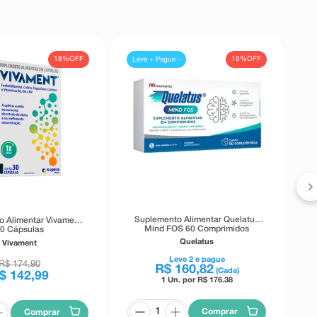
18%
OFF
15%
OFF
Leve + Pague -
Suplemento Alimentar Quelatus
 Alimentar Vivament
Mind FOS 60 Comprimidos
0 Cápsulas
Quelatus
Vivament
Leve
2
e pague
R$
174
,
90
R$
160
,
82
(Cada)
$
142
,
99
1 Un. por R$
176.38
Comprar
Comprar