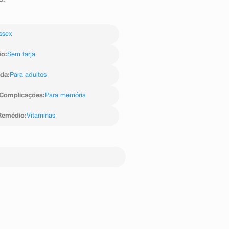
ssex
ão
:
Sem tarja
ida
:
Para adultos
Complicações
:
Para memória
Remédio
:
Vitaminas