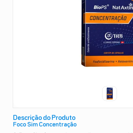
9
º
teste gravidez
10
º
esmalte
Descrição do Produto
Foco Sim Concentração