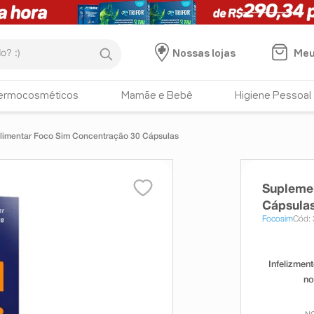
:)
Meu
Nossas lojas
ermocosméticos
Mamãe e Bebê
Higiene Pessoal
limentar Foco Sim Concentração 30 Cápsulas
Supleme
Cápsula
Focosim
Cód: