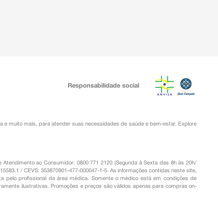
Responsabilidade social
ia
e muito mais, para atender suas necessidades de saúde e bem-estar. Explore
o de Atendimento ao Consumidor: 0800 771 2120 (Segunda à Sexta das 8h às 20h/
.15583.1 / CEVS: 353870901-477-000047-1-5. As informações contidas neste site,
a pelo profissional da área médica. Somente o médico está em condições de
eramente ilustrativas. Promoções e preços são válidos apenas para compras on-