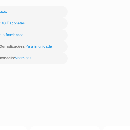
ssex
e
:
10 Flaconetes
o e framboesa
Complicações
:
Para imunidade
Remédio
:
Vitaminas