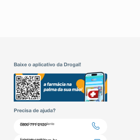
Baixe o aplicativo da Drogal!
Precisa de ajuda?
Atendimento ao cliente
0800 771 2120
Entre em contato