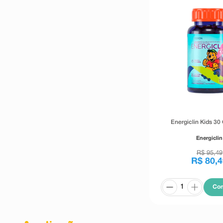
Energiclin Kids 3
Energiclin
R$
95
,
49
R$
80
,
4
Co