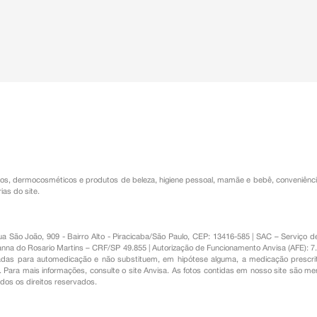
os
,
dermocosméticos e produtos de beleza
,
higiene pessoal
,
mamãe e bebê
,
conveniênc
ias do site.
Rua São João, 909 - Bairro Alto - Piracicaba/São Paulo, CEP: 13416-585 | SAC – Serviç
nna do Rosario Martins – CRF/SP 49.855 | Autorização de Funcionamento Anvisa (AFE): 7
s para automedicação e não substituem, em hipótese alguma, a medicação prescrit
Para mais informações, consulte o site Anvisa. As fotos contidas em nosso site são m
Todos os direitos reservados.