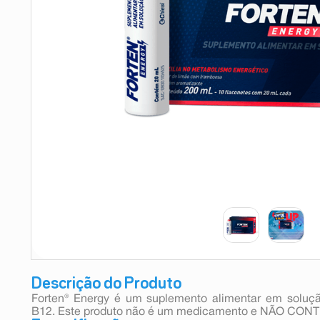
9
º
teste gravidez
10
º
esmalte
Descrição do Produto
Forten® Energy é um suplemento alimentar em soluçã
B12. Este produto não é um medicamento e NÃO CO