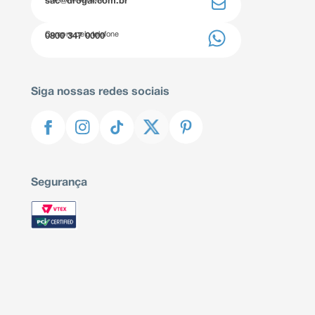
sac@drogal.com.br
Compre pelo telefone
0800 347 0000
Siga nossas redes sociais
Segurança