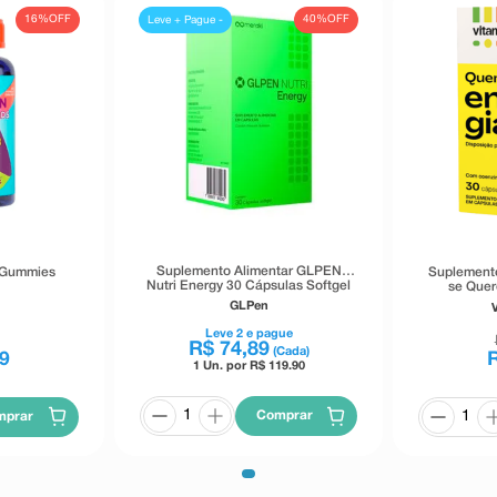
16%
OFF
40%
OFF
Leve + Pague -
Suplemento Alimentar GLPEN
0 Gummies
Suplemento
Nutri Energy 30 Cápsulas Softgel
se Quer
GLPen
Leve
2
e pague
R$
74
,
89
(Cada)
9
1 Un. por R$
119.90
Comprar
mprar