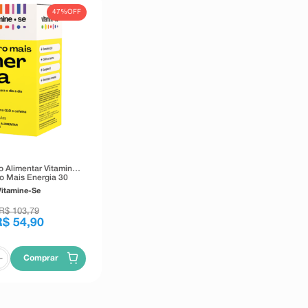
47%
OFF
 Alimentar Vitamine-
o Mais Energia 30
Cápsulas
Vitamine-Se
R$
103
,
79
R$
54
,
90
Comprar