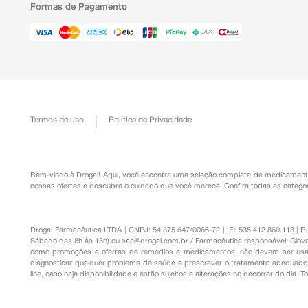
Formas de Pagamento
Termos de uso
Política de Privacidade
Bem-vindo à Drogal! Aqui, você encontra uma seleção completa de
medicament
nossas ofertas e descubra o cuidado que você merece!
Confira todas as categor
Drogal Farmacêutica LTDA | CNPJ: 54.375.647/0066-72 | IE: 535.412.860.113 | 
Sábado das 8h às 15h) ou
sac@drogal.com.br
/ Farmacêutica responsável: Giova
como promoções e ofertas de remédios e medicamentos, não devem ser usada
diagnosticar qualquer problema de saúde e prescrever o tratamento adequado. 
line, caso haja disponibilidade e estão sujeitos a alterações no decorrer do dia. 