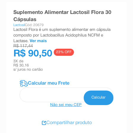
8
º
teste gravidez
Suplemento Alimentar Lactosil Flora 30
9
º
absorvente
Cápsulas
Lactosil
Cód: 20679
10
º
shampoo
Lactosil Flora é um suplemento alimentar em cápsula
composto por Lactobacillus Acidophilus NCFM e
Lactase.
Ver mais
R$ 117,44
R$ 90,50
23
% OFF
3
X de
R$ 30,16
s/ juros no cartão
Não sei meu CEP
Compartilhar produto