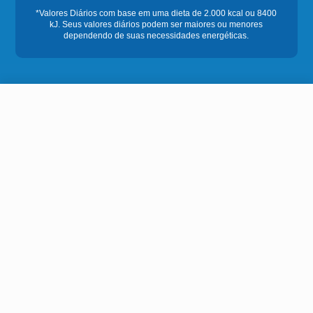
R$ 117,44
-
+
R$ 90,50
Comprar
Em
3
x
R$ 30,16