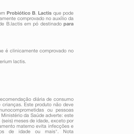
om
Probiótico B
.
Lactis
que pode
nicamente comprovado no auxílio da
 de B.lactis em pó destinado
para
 que é clinicamente comprovado no
rium lactis.
recomendação diária de consumo
 crianças. Este produto não deve
 imunocomprometidas ou pessoas
Ministério da Saúde adverte: este
(seis) meses de idade, exceto por
tamento materno evita infecções e
nos de idade ou mais". Nota