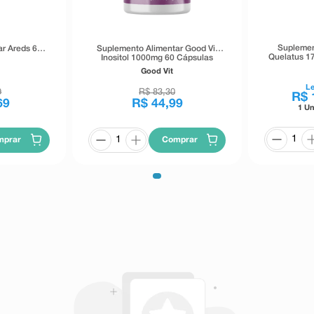
Suplemen
r Areds 60
Suplemento Alimentar Good Vit
Quelatus 1
Inositol 1000mg 60 Cápsulas
Good Vit
L
9
R$
83
,
30
R$
69
R$
44
,
99
1 Un
mprar
Comprar