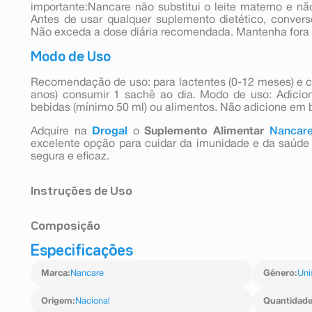
importante:Nancare não substitui o leite materno e nã
Antes de usar qualquer suplemento dietético, convers
Não exceda a dose diária recomendada. Mantenha fora 
Modo de Uso
Recomendação de uso: para lactentes (0-12 meses) e cri
anos) consumir 1 sachê ao dia. Modo de uso: Adici
bebidas (mínimo 50 ml) ou alimentos. Não adicione em 
Adquire na
Drogal
o
Suplemento Alimentar
Nancar
excelente opção para cuidar da imunidade e da saúde 
segura e eficaz.
Instruções de Uso
RECOMENDAÇÃO DE USO: para lactentes (0-12 meses) e 
Composição
a 3 anos) consumir 1 sachê ao dia.
MODO DE USO: Adicione todo o conteúdo do sachê
Especificações
Ingredientes: Maltodextrina e Bifidobacterium lacti
alimentos. Não adicione em bebidas e alimentos quente
Marca
:
Nancare
Gênero
:
Uni
Origem
:
Nacional
Quantidad