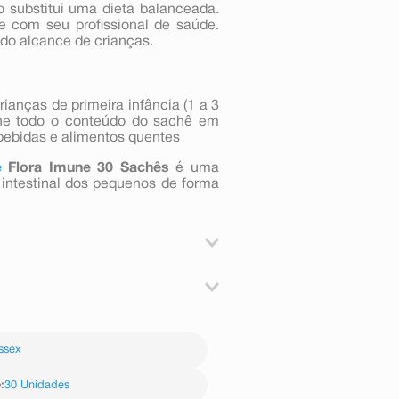
o substitui uma dieta balanceada.
e com seu profissional de saúde.
do alcance de crianças.
anças de primeira infância (1 a 3
one todo o conteúdo do sachê em
bebidas e alimentos quentes
e
Flora Imune 30 Sachês
é uma
intestinal dos pequenos de forma
crianças de primeira infância (1
 em bebidas (mínimo 50 ml) ou
s (NCC 2818). NÃO CONTÉM GLÚTEN
s.
ssex
e
:
30 Unidades