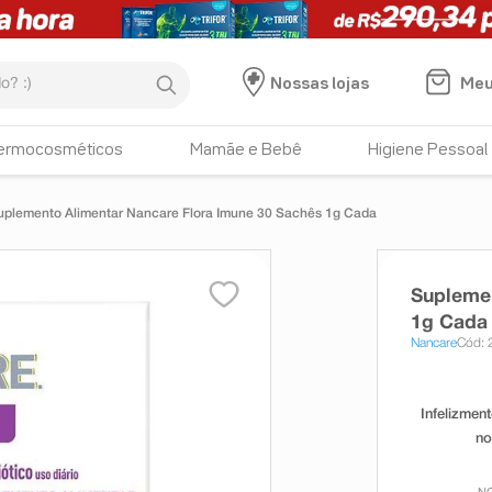
:)
Meu
Nossas lojas
ermocosméticos
Mamãe e Bebê
Higiene Pessoal
uplemento Alimentar Nancare Flora Imune 30 Sachês 1g Cada
Suplemen
1g Cada
Nancare
Cód: 