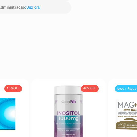
dministração
:
Uso oral
16%
OFF
46%
OFF
Leve + Pague 