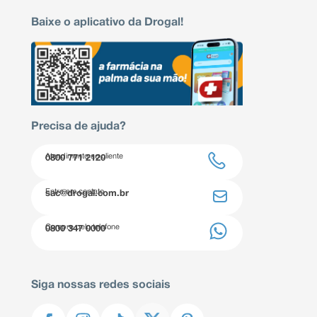
Baixe o aplicativo da Drogal!
Precisa de ajuda?
Atendimento ao cliente
0800 771 2120
Entre em contato
sac@drogal.com.br
Compre pelo telefone
0800 347 0000
Siga nossas redes sociais