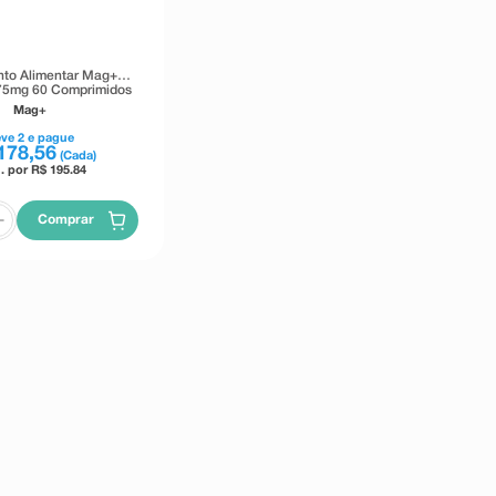
to Alimentar Mag+
75mg 60 Comprimidos
Mag+
eve
2
e pague
178
,
56
(Cada)
. por R$
195.84
Comprar