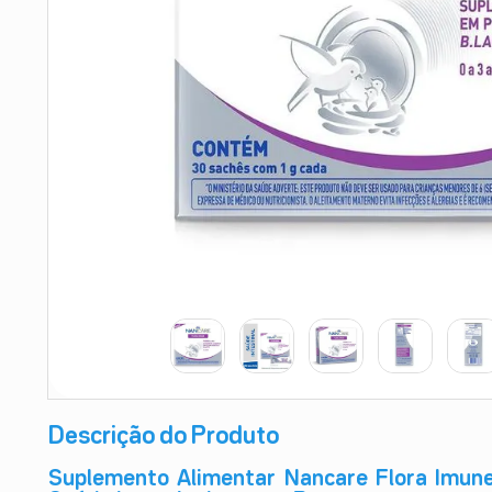
9
º
absorvente
10
º
shampoo
Descrição do Produto
Suplemento Alimentar Nancare Flora Imun