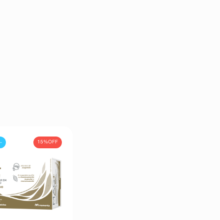
15%
OFF
-