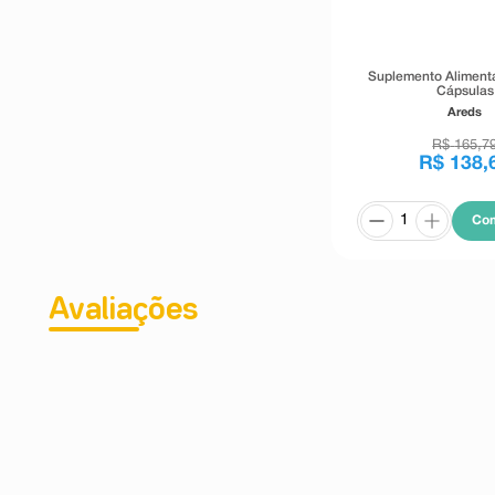
Suplemento Alimenta
Cápsulas
Areds
R$
165
,
7
R$
138
,
Co
Avaliações