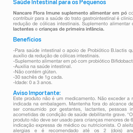
Saúde Intestinal para os Pequenos
Nancare Flora Imune suplemento alimentar em pó
c
contribuir para a saúde do trato gastrointestinal é cli
redução de cólicas intestinais. Suplemento alimentar
lactentes
e
crianças de primeira infância.
Benefícios
-Para saúde intestinal o apoio de Probiótico B.lactis
auxílio da redução de cólicas intestinais.
-Suplemento alimentar em pó com probiótico Bifidobacte
-Auxilia na saúde intestinal.
-Não contém glúten.
-30 sachês de 1g cada.
-Idade: 0 a 3 anos.
Aviso Importante:
Este produto não é um medicamento. Não exceder a 
indicada na embalagem. Mantenha fora do alcance de
ser consumido por gestantes, lactantes, pessoas
acometidas de condição de saúde debilitante grave. "O 
produto não deve ser usado para crianças menores de 6 
indicação expressa de médico ou nutricionista. O alei
alergias e é recomendado até os 2 (dois) a