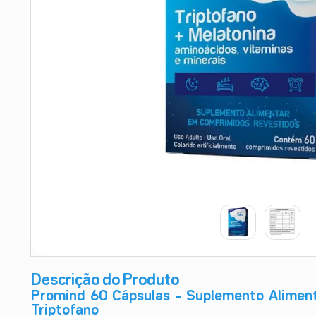
9
º
esmalte
10
º
absorvente
Descrição do Produto
Promind 60 Cápsulas – Suplemento Aliment
Triptofano