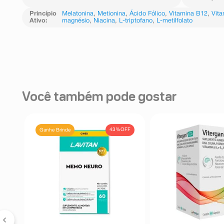
Princípio
Melatonina
,
Metionina
,
Ácido Fólico
,
Vitamina B12
,
Vit
Ativo
:
magnésio
,
Niacina
,
L-triptofano
,
L-metilfolato
Você também pode gostar
FF
43%
OFF
Ganhe Brinde
emo