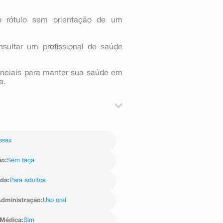
o rótulo sem orientação de um
nsultar um profissional de saúde
nciais para manter sua saúde em
a.
ptofano, metionina, bisglicinato de
, cianocobalamina (vitamina B12),
ssex
tilfolato de cálcio (ácido fólico),
el de celulose), glaceantes álcool
elose sódica e polivinilpirrolidona,
ão
:
Sem tarja
sio, corantes dióxido de titânio,
FCF laca de alumínio e lubrificante
ida
:
Para adultos
dministração
:
Uso oral
 Médica
:
Sim