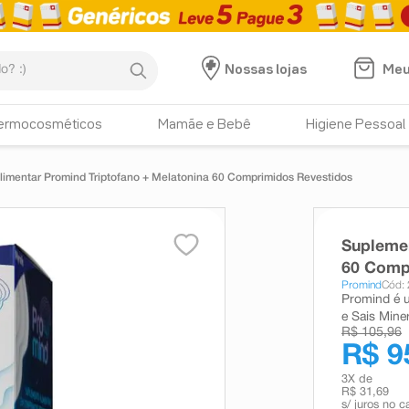
:)
Meu
Nossas lojas
ermocosméticos
Mamãe e Bebê
Higiene Pessoal
imentar Promind Triptofano + Melatonina 60 Comprimidos Revestidos
Suplemen
60 Comp
Promind
Cód:
Promind é 
e Sais Miner
R$ 105,96
R$ 9
3
X de
R$ 31,69
s/ juros no c