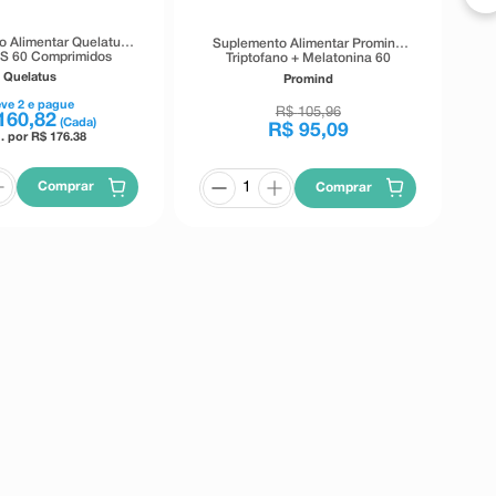
 Alimentar Quelatus
Suplemento Alimentar Promind
S 60 Comprimidos
Triptofano + Melatonina 60
Comprimidos Revestidos
Quelatus
Promind
eve
2
e pague
R$
105
,
96
160
,
82
(Cada)
R$
95
,
09
. por R$
176.38
Comprar
Comprar