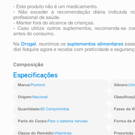
- Este produto não é um medicamento.
- Não exceder a recomendação diária indicada n
profissional de saúde.
- Manter fora do alcance de crianças.
- Caso utilize outros suplementos, recomenda-se co
antes do consumo.
Na
Drogal
, reunimos os
suplementos alimentares
esse
dia! Adquira agora e receba com praticidade e seguranç
Composição
Especificações
Ingredientes: Bisglicinato de magnésio (magnésio), L-tri
zinco (zinco), cloridrato de piridoxina (vitamina B6)
Marca
:
Promind
Gênero
:
Uni
nicotinamida (niacina), riboflavina (vitamina B2), L-me
melatonina, agente de massa celulose microcristalina (g
polivinílico e polietilenoglicol, estabilizantes croscarm
Origem
:
Nacional
Classificaç
antiumectantes dióxido de silício e estearato de magné
amarelo de quinolina laca de alumínio e azul brilhante 
Quantidade
:
60 Comprimidos
Fases da V
talco.
Parte do Corpo
:
Para o sistema nervoso
Forma de A
Classe do Remédio
:
Vitaminas
Prescrição