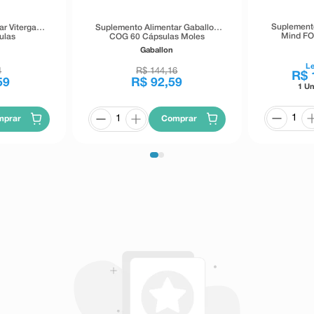
Suplemento
r Vitergan
Suplemento Alimentar Gaballon
Mind FO
ulas
COG 60 Cápsulas Moles
Gaballon
L
4
R$
144
,
16
R$
59
R$
92
,
59
1 Un
mprar
Comprar