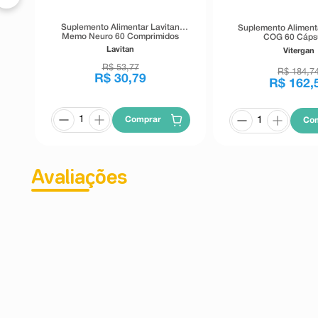
Suplemento Alimentar Lavitan
Suplemento Alimenta
Memo Neuro 60 Comprimidos
COG 60 Cáps
Revestidos
Lavitan
Vitergan
R$
53
,
77
R$
184
,
7
R$
30
,
79
R$
162
,
Comprar
Co
Avaliações