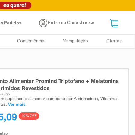
Entre ou Cadastre-se
s Pedidos
Conveniência
Manipulação
Ofertas
to Alimentar Promind Triptofano + Melatonina
rimidos Revestidos
 24955
um suplemento alimentar composto por Aminoácidos, Vitaminas
ais.
Ver mais
5,09
10
% OFF
artão