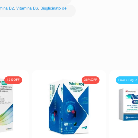
amina B2
,
Vitamina B6
,
Bisglicinato de
12%
OFF
36%
OFF
Leve + Pague 