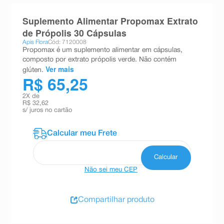
8
º
teste gravidez
Suplemento Alimentar Propomax Extrato
9
º
absorvente
de Própolis 30 Cápsulas
Apis Flora
Cód: 7120008
10
º
shampoo
Propomax é um suplemento alimentar em cápsulas,
composto por extrato própolis verde. Não contém
Ver mais
glúten.
R$ 65,25
2
X de
R$ 32,62
s/ juros no cartão
Não sei meu CEP
Compartilhar produto