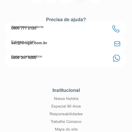
Precisa de ajuda?
0800 771 2120
Atendimento ao cliente
sac@drogal.com.br
Entre em contato
0800 347 0000
Compre pelo telefone
Institucional
Nossa história
Especial 90 Anos
Responsabilidades
Trabalhe Conosco
Mapa do site