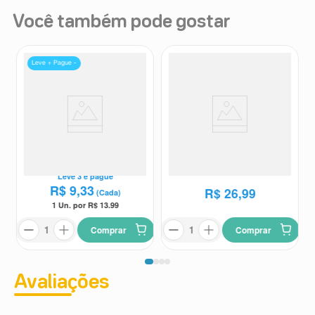
Você também pode gostar
Leve + Pague -
Spray de Própolis Premium
Extrato de Própolis Assiflora
Assiflora Sabor Gengibre 30ml
Própolis Verde 30 30ml
Assiflora
Assiflora
Leve
3
e pague
R$
9
,
33
R$
26
,
99
(Cada)
1 Un. por R$
13.99
Comprar
Comprar
Avaliações