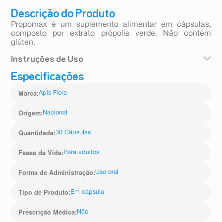
Descrição do Produto
Propomax é um suplemento alimentar em cápsulas,
composto por extrato própolis verde. Não contém
glúten.
Instruções de Uso
Especificações
Ingerir 1 cápsula, duas vezes ao dia, ou conforme
recomendação do seu profissional de saúde.
Marca
:
Apis Flora
1 cápsula de Propomax = 30 gotas de extrato de
própolis.
Origem
:
Nacional
Quantidade
:
30 Cápsulas
Fases da Vida
:
Para adultos
Forma de Administração
:
Uso oral
Tipo de Produto
:
Em cápsula
Prescrição Médica
:
Não