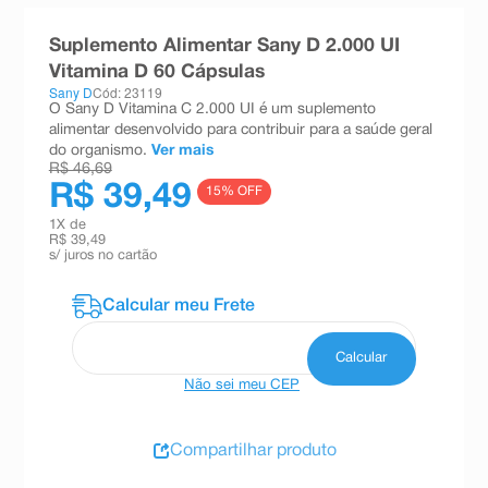
8
º
teste gravidez
Suplemento Alimentar Sany D 2.000 UI
9
º
esmalte
Vitamina D 60 Cápsulas
Sany D
Cód: 23119
10
º
absorvente
O Sany D Vitamina C 2.000 UI é um suplemento
alimentar desenvolvido para contribuir para a saúde geral
do organismo.
Ver mais
R$ 46,69
R$ 39,49
15
% OFF
1
X de
R$ 39,49
s/ juros no cartão
Não sei meu CEP
Compartilhar produto