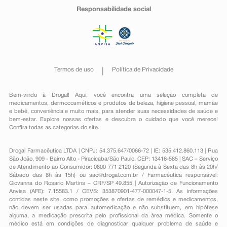
Responsabilidade social
Termos de uso
Política de Privacidade
Bem-vindo à Drogal! Aqui, você encontra uma seleção completa de
medicamentos
,
dermocosméticos e produtos de beleza
,
higiene pessoal
,
mamãe
e bebê
,
conveniência
e muito mais, para atender suas necessidades de saúde e
bem-estar. Explore nossas ofertas e descubra o cuidado que você merece!
Confira todas as categorias do site.
Drogal Farmacêutica LTDA | CNPJ: 54.375.647/0066-72 | IE: 535.412.860.113 | Rua
São João, 909 - Bairro Alto - Piracicaba/São Paulo, CEP: 13416-585 | SAC – Serviço
de Atendimento ao Consumidor: 0800 771 2120 (Segunda à Sexta das 8h às 20h/
Sábado das 8h às 15h) ou
sac@drogal.com.br
/ Farmacêutica responsável:
Giovanna do Rosario Martins – CRF/SP 49.855 | Autorização de Funcionamento
Anvisa (AFE): 7.15583.1 / CEVS: 353870901-477-000047-1-5. As informações
contidas neste site, como promoções e ofertas de remédios e medicamentos,
não devem ser usadas para automedicação e não substituem, em hipótese
alguma, a medicação prescrita pelo profissional da área médica. Somente o
médico está em condições de diagnosticar qualquer problema de saúde e