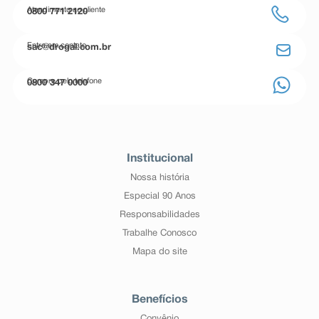
Atendimento ao cliente
0800 771 2120
Entre em contato
sac@drogal.com.br
Compre pelo telefone
0800 347 0000
Institucional
Nossa história
Especial 90 Anos
Responsabilidades
Trabalhe Conosco
Mapa do site
Benefícios