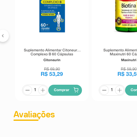
Suplemento Alimentar Citoneurin
Suplemento Aliment
Complexo B 60 Cápsulas
Maxinutri 60 Cá
Citoneurin
Maxinutri
R$
69
,
90
R$
59
,
90
R$
53
,
29
R$
33
,
5
Comprar
Co
Avaliações