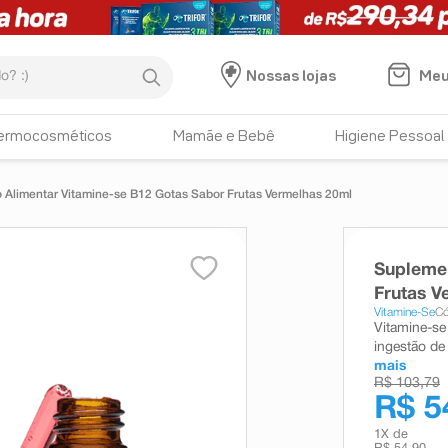
:)
Meu
Nossas lojas
ermocosméticos
Mamãe e Bebê
Higiene Pessoal
 Alimentar Vitamine-se B12 Gotas Sabor Frutas Vermelhas 20ml
Suplemen
Frutas V
Vitamine-Se
Có
Vitamine-se
ingestão de 
mais
R$ 103,79
R$ 5
1
X de