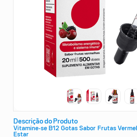
9
º
absorvente
10
º
shampoo
Descrição do Produto
Vitamine-se B12 Gotas Sabor Frutas Vermel
Estar