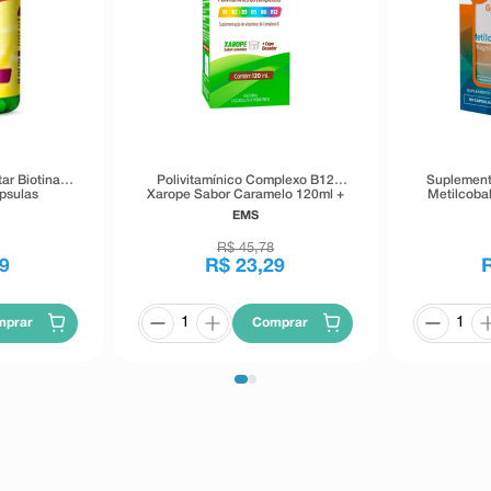
ar Biotina
Polivitamínico Complexo B12
Suplement
psulas
Xarope Sabor Caramelo 120ml +
Metilcoba
Copo Dosador
Treon
EMS
R$
45
,
78
9
R$
23
,
29
mprar
Comprar