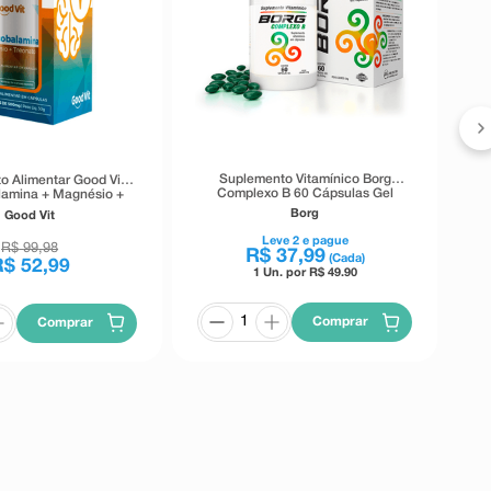
Suplemento Vitamínico Borg
o Alimentar Good Vit
Complexo B 60 Cápsulas Gel
lamina + Magnésio +
ato 60 Cápsulas
Borg
Good Vit
Leve
2
e pague
R$
99
,
98
R$
37
,
99
(Cada)
R$
52
,
99
1 Un. por R$
49.90
Comprar
Comprar