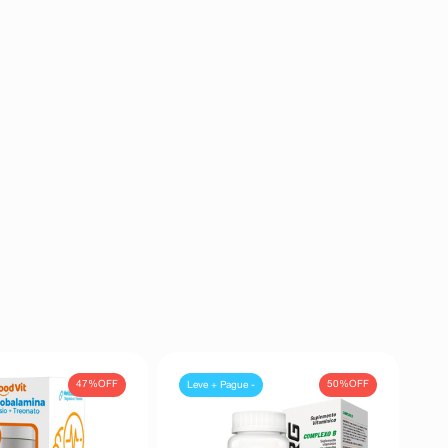
47%
OFF
50%
OFF
Leve + Pague -