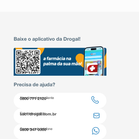
Baixe o aplicativo da Drogal!
Precisa de ajuda?
Atendimento ao cliente
0800 771 2120
Entre em contato
sac@drogal.com.br
Compre pelo telefone
0800 347 0000