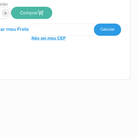
artão
+
Comprar
Não sei meu CEP