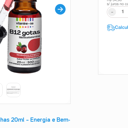
R$ 54,90
s/ juros no c
-
has 20ml – Energia e Bem-