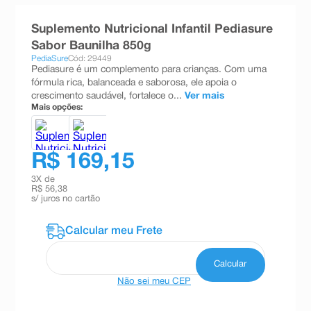
8
º
teste gravidez
Suplemento Nutricional Infantil Pediasure
9
º
absorvente
Sabor Baunilha 850g
PediaSure
Cód: 29449
10
º
shampoo
Pediasure é um complemento para crianças. Com uma
fórmula rica, balanceada e saborosa, ele apoia o
crescimento saudável, fortalece o...
Ver mais
Mais opções:
R$ 169,15
3
X de
R$ 56,38
s/ juros no cartão
Não sei meu CEP