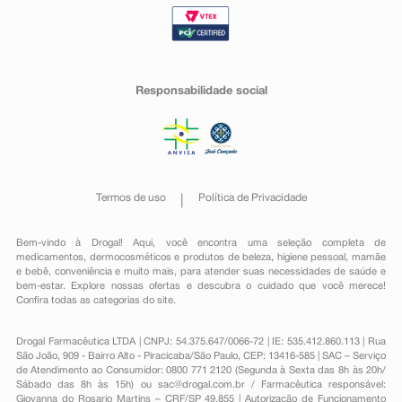
Responsabilidade social
Termos de uso
Política de Privacidade
Bem-vindo à Drogal! Aqui, você encontra uma seleção completa de
medicamentos
,
dermocosméticos e produtos de beleza
,
higiene pessoal
,
mamãe
e bebê
,
conveniência
e muito mais, para atender suas necessidades de saúde e
bem-estar. Explore nossas ofertas e descubra o cuidado que você merece!
Confira todas as categorias do site.
Drogal Farmacêutica LTDA | CNPJ: 54.375.647/0066-72 | IE: 535.412.860.113 | Rua
São João, 909 - Bairro Alto - Piracicaba/São Paulo, CEP: 13416-585 | SAC – Serviço
de Atendimento ao Consumidor: 0800 771 2120 (Segunda à Sexta das 8h às 20h/
Sábado das 8h às 15h) ou
sac@drogal.com.br
/ Farmacêutica responsável:
Giovanna do Rosario Martins – CRF/SP 49.855 | Autorização de Funcionamento