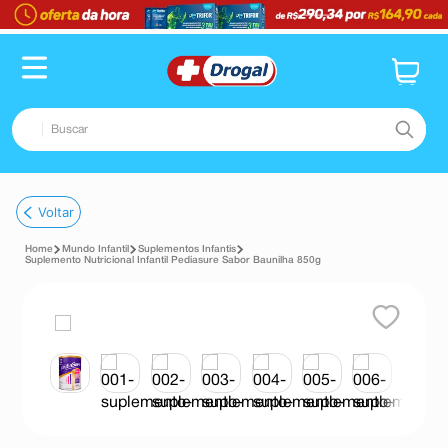
Buscar
TERMOS MAIS BUSCADOS
Voltar
1
º
fralda
Mundo Infantil
Suplementos Infantis
2
º
dipirona
Suplemento Nutricional Infantil Pediasure Sabor Baunilha 850g
3
º
lenço umedecido
4
º
tadalafila
5
º
minoxidil
6
º
desodorante
7
º
esmalte