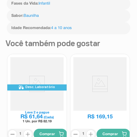
Fases da Vida
:
Infantil
Sabor
:
Baunilha
Idade Recomendada
:
4 a 10 anos
Você também pode gostar
Desc. Laboratório
Suplemento Infantil Fortini
Suplemento Nutricional Infantil
Plus Sem Sabor 400g
Pediasure Sabor Baunilha 850g
Fortini
PediaSure
Leve
2
e pague
R$
61
,
64
R$
169
,
15
(Cada)
1 Un. por R$
82.19
Comprar
Comprar