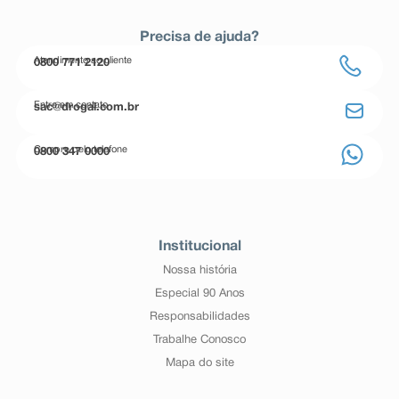
Precisa de ajuda?
Atendimento ao cliente
0800 771 2120
Entre em contato
sac@drogal.com.br
Compre pelo telefone
0800 347 0000
Institucional
Nossa história
Especial 90 Anos
Responsabilidades
Trabalhe Conosco
Mapa do site