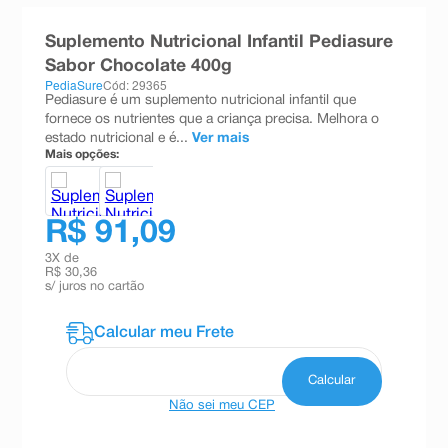
8
º
esmalte
Suplemento Nutricional Infantil Pediasure
9
º
absorvente
Sabor Chocolate 400g
PediaSure
Cód: 29365
10
º
shampoo
Pediasure é um suplemento nutricional infantil que
fornece os nutrientes que a criança precisa. Melhora o
estado nutricional e é...
Ver mais
Mais opções:
R$ 91,09
3
X de
R$ 30,36
s/ juros no cartão
Não sei meu CEP