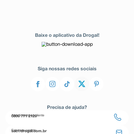
Baixe o aplicativo da Drogal!
Siga nossas redes sociais
Precisa de ajuda?
Atendimento ao cliente
0800 771 2120
Entre em contato
sac@drogal.com.br