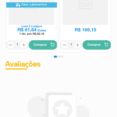
Desc. Laboratório
Suplemento Infantil Fortini
Suplemento Nutricional Infantil
Plus Sem Sabor 400g
Pediasure Sabor Chocolate
850g
Fortini
PediaSure
Leve
2
e pague
R$
61
,
64
R$
169
,
15
(Cada)
1 Un. por R$
82.19
Comprar
Comprar
Avaliações