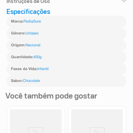
Instruções de Uso
Especificações
Preparar Pediasure é fácil e rápido, adicione cinco
medidas completas de Pediasure Pó em um copo com
Marca
:
PediaSure
190ml de água, e misture continuamente até a diluição
completa. Colher medida incluída dentro da lata.
Gênero
:
Unissex
Origem
:
Nacional
Quantidade
:
400g
Fases da Vida
:
Infantil
Sabor
:
Chocolate
Você também pode gostar