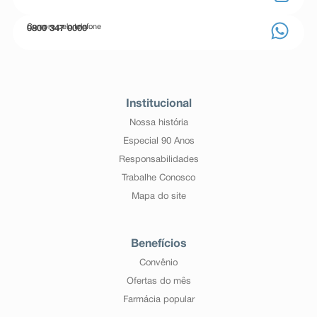
Compre pelo telefone
0800 347 0000
Institucional
Nossa história
Especial 90 Anos
Responsabilidades
Trabalhe Conosco
Mapa do site
Benefícios
Convênio
Ofertas do mês
Farmácia popular