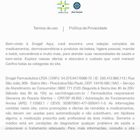
Termos de uso
Política de Privacidade
Bem-vindo à Drogal! Aqui, você encontra uma seleção completa de
medicamentos
,
dermocosméticos e produtos de beleza
,
higiene pessoal
,
mamãe
e bebê
,
conveniência
e muito mais, para atender suas necessidades de saúde e
bem-estar. Explore nossas ofertas e descubra o cuidado que você merece!
Confira todas as categorias do site.
Drogal Farmacêutica LTDA | CNPJ: 54.375.647/0066-72 | IE: 535.412.860.113 | Rua
São João, 909 - Bairro Alto - Piracicaba/São Paulo, CEP: 13416-585 | SAC – Serviço
de Atendimento ao Consumidor: 0800 771 2120 (Segunda à Sexta das 8h às 20h/
Sábado das 8h às 15h) ou
sac@drogal.com.br
/ Farmacêutica responsável:
Giovanna do Rosario Martins – CRF/SP 49.855 | Autorização de Funcionamento
Anvisa (AFE): 7.15583.1 / CEVS: 353870901-477-000047-1-5. As informações
contidas neste site, como promoções e ofertas de remédios e medicamentos,
não devem ser usadas para automedicação e não substituem, em hipótese
alguma, a medicação prescrita pelo profissional da área médica. Somente o
médico está em condições de diagnosticar qualquer problema de saúde e
prescrever o tratamento adequado. Para mais informações, consulte o site
Anvisa. As fotos contidas em nosso site são meramente ilustrativas. Promoções e
preços são válidos apenas para compras on-line, caso haja disponibilidade e