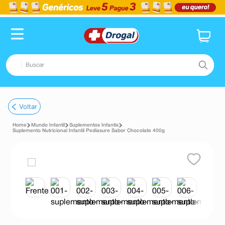
Buscar
TERMOS MAIS BUSCADOS
Voltar
1
º
fralda
Mundo Infantil
Suplementos Infantis
2
º
dipirona
Suplemento Nutricional Infantil Pediasure Sabor Chocolate 400g
3
º
lenço umedecido
4
º
tadalafila
5
º
minoxidil
6
º
desodorante
7
º
teste gravidez