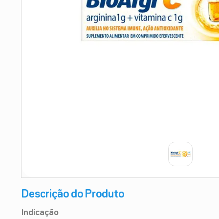
9
º
teste gravidez
10
º
esmalte
Descrição do Produto
Indicação