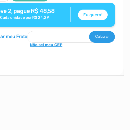
eve
2
, pague
R$
48
,
58
Eu quero!
Cada unidade por
R$
24
,
29
Não sei meu CEP