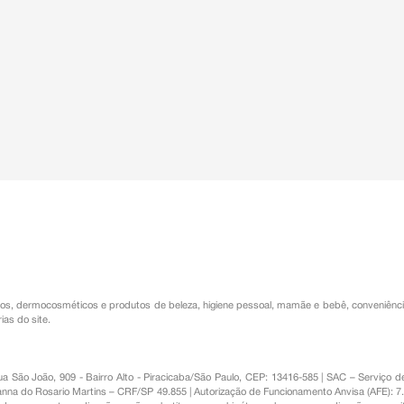
os
,
dermocosméticos e produtos de beleza
,
higiene pessoal
,
mamãe e bebê
,
conveniênc
ias do site.
Rua São João, 909 - Bairro Alto - Piracicaba/São Paulo, CEP: 13416-585 | SAC – Serviç
nna do Rosario Martins – CRF/SP 49.855 | Autorização de Funcionamento Anvisa (AFE): 7