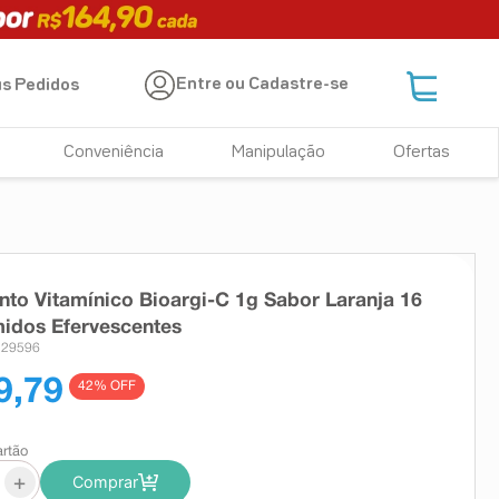
Entre ou Cadastre-se
s Pedidos
Conveniência
Manipulação
Ofertas
to Vitamínico Bioargi-C 1g Sabor Laranja 16
idos Efervescentes
 29596
9,79
42
% OFF
artão
+
Comprar