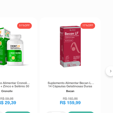
51%
OFF
17%
OFF
Su
o Alimentar Cronoliv
Suplemento Alimentar Becan LF
 + Zinco e Selênio 30
14 Cápsulas Gelatinosas Duras
Cápsulas
Cronoliv
Becan
R$
59
,
98
R$
192
,
86
R$
29
,
39
R$
159
,
99