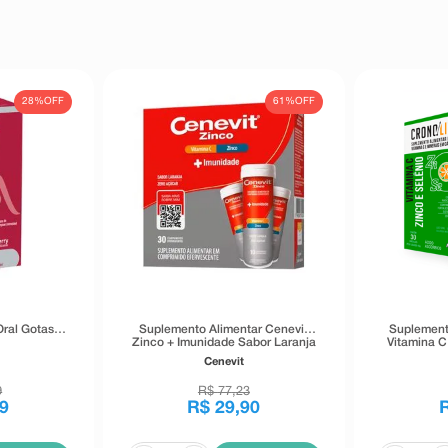
28%
OFF
61%
OFF
ral Gotas
Suplemento Alimentar Cenevit
Suplement
Zinco + Imunidade Sabor Laranja
Vitamina C
30 Comprimidos Efervescentes
Cenevit
9
R$
77
,
23
9
R$
29
,
90