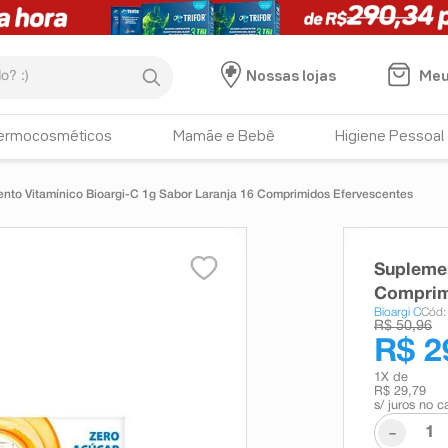
:)
Meu
Nossas lojas
ermocosméticos
Mamãe e Bebê
Higiene Pessoal
nto Vitamínico Bioargi-C 1g Sabor Laranja 16 Comprimidos Efervescentes
Suplemen
Comprim
Bioargi C
Cód:
R$ 50,96
R$ 2
1
X de
R$ 29,79
s/ juros no c
-