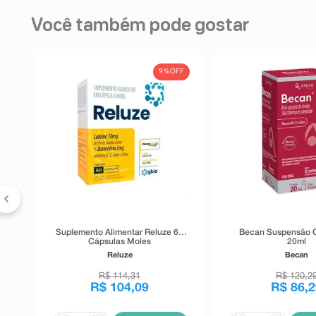
Você também pode gostar
FF
9%
OFF
ZN
0
Suplemento Alimentar Reluze 60
Becan Suspensão O
Cápsulas Moles
20ml
Reluze
Becan
R$
114
,
31
R$
120
,
2
R$
104
,
09
R$
86
,
2