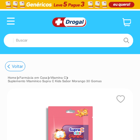
Buscar
TERMOS MAIS BUSCADOS
Voltar
1
º
fralda
Farmácia em Casa
Vitamina C
2
º
pampers confort sec max
Suplemento Vitamínico Supra C Kids Sabor Morango 30 Gomas
3
º
dipirona
4
º
lenço umedecido
5
º
tadalafila
6
º
desodorante
7
º
minoxidil