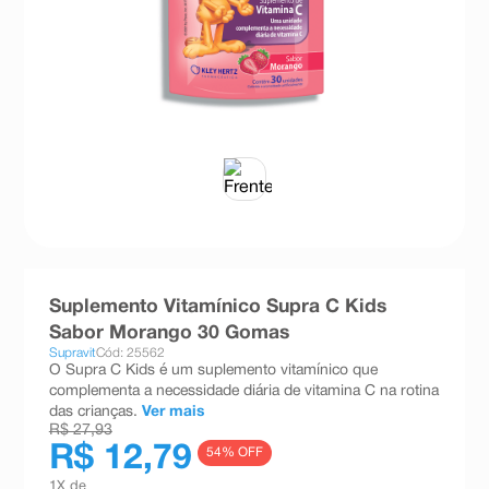
8
º
teste gravidez
9
º
esmalte
10
º
absorvente
Suplemento Vitamínico Supra C Kids
Sabor Morango 30 Gomas
Supravit
Cód: 25562
O Supra C Kids é um suplemento vitamínico que
complementa a necessidade diária de vitamina C na rotina
das crianças.
Ver mais
R$ 27,93
R$ 12,79
54
% OFF
1
X de