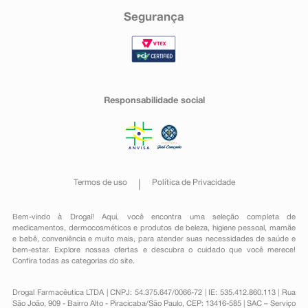
Segurança
Responsabilidade social
Termos de uso
Política de Privacidade
Bem-vindo à Drogal! Aqui, você encontra uma seleção completa de
medicamentos
,
dermocosméticos e produtos de beleza
,
higiene pessoal
,
mamãe
e bebê
,
conveniência
e muito mais, para atender suas necessidades de saúde e
bem-estar. Explore nossas ofertas e descubra o cuidado que você merece!
Confira todas as categorias do site.
Drogal Farmacêutica LTDA | CNPJ: 54.375.647/0066-72 | IE: 535.412.860.113 | Rua
São João, 909 - Bairro Alto - Piracicaba/São Paulo, CEP: 13416-585 | SAC – Serviço