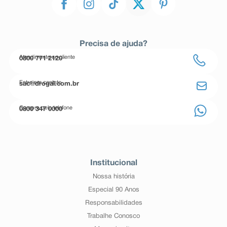
Precisa de ajuda?
Atendimento ao cliente
0800 771 2120
Entre em contato
sac@drogal.com.br
Compre pelo telefone
0800 347 0000
Institucional
Nossa história
Especial 90 Anos
Responsabilidades
Trabalhe Conosco