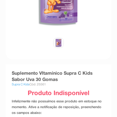
8
º
teste gravidez
9
º
absorvente
10
º
shampoo
Suplemento VItamínico Supra C Kids
Sabor Uva 30 Gomas
Supra C Kids
Cód: 25561