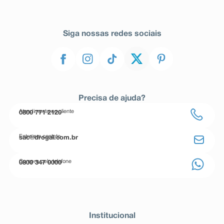
Siga nossas redes sociais
Precisa de ajuda?
Atendimento ao cliente
0800 771 2120
Entre em contato
sac@drogal.com.br
Compre pelo telefone
0800 347 0000
Institucional