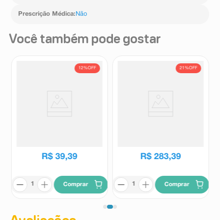
Prescrição Médica
:
Não
Você também pode gostar
12%
OFF
21%
OFF
Suplemento Alimentar Vitasay
Suplemento Alimentar
Melatonina Sabor Laranja 90
Cúrcuma Curc 60
Comprimidos Orodispersíveis
Comprimidos Revestidos
Vitasay
Curc
R$
44
,
54
R$
360
,
06
R$
39
,
39
R$
283
,
39
Comprar
Comprar