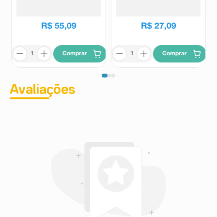
Cápsulas Gelatinosas Moles
Emama
Biolab
R$
69
,
90
R$
51
,
49
R$
55
,
09
R$
27
,
09
Comprar
Comprar
Avaliações