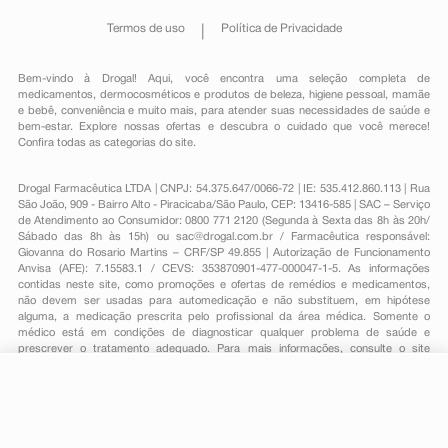
Termos de uso
Política de Privacidade
Bem-vindo à Drogal! Aqui, você encontra uma seleção completa de
medicamentos
,
dermocosméticos e produtos de beleza
,
higiene pessoal
,
mamãe
e bebê
,
conveniência
e muito mais, para atender suas necessidades de saúde e
bem-estar. Explore nossas ofertas e descubra o cuidado que você merece!
Confira todas as categorias do site.
Drogal Farmacêutica LTDA | CNPJ: 54.375.647/0066-72 | IE: 535.412.860.113 | Rua
São João, 909 - Bairro Alto - Piracicaba/São Paulo, CEP: 13416-585 | SAC – Serviço
de Atendimento ao Consumidor: 0800 771 2120 (Segunda à Sexta das 8h às 20h/
Sábado das 8h às 15h) ou
sac@drogal.com.br
/ Farmacêutica responsável:
Giovanna do Rosario Martins – CRF/SP 49.855 | Autorização de Funcionamento
Anvisa (AFE): 7.15583.1 / CEVS: 353870901-477-000047-1-5. As informações
contidas neste site, como promoções e ofertas de remédios e medicamentos,
não devem ser usadas para automedicação e não substituem, em hipótese
alguma, a medicação prescrita pelo profissional da área médica. Somente o
médico está em condições de diagnosticar qualquer problema de saúde e
prescrever o tratamento adequado. Para mais informações, consulte o site
Anvisa. As fotos contidas em nosso site são meramente ilustrativas. Promoções e
preços são válidos apenas para compras on-line, caso haja disponibilidade e
R$ 56,84
estão sujeitos a alterações no decorrer do dia. Todos os direitos reservados.
-
+
R$ 46,59
Comprar
Em
1
x
R$ 46,59
Powered by