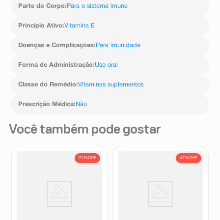
Parte do Corpo
:
Para o sistema imune
Princípio Ativo
:
Vitamina E
Doenças e Complicações
:
Para imunidade
Forma de Administração
:
Uso oral
Classe do Remédio
:
Vitaminas suplementos
Prescrição Médica
:
Não
Você também pode gostar
21%
OFF
47%
OFF
Suplemento Alimentar Emama
Suplemento Alimentar
30 Cápsulas Moles
Vitamina E 400mg Biolab 30