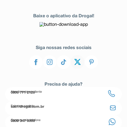
Baixe o aplicativo da Drogal!
Siga nossas redes sociais
Precisa de ajuda?
Atendimento ao cliente
0800 771 2120
Entre em contato
sac@drogal.com.br
Compre pelo telefone
0800 347 0000