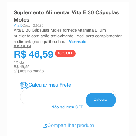
8
º
teste gravidez
Suplemento Alimentar Vita E 30 Cápsulas
9
º
absorvente
Moles
Vita E
Cód: 1220284
10
º
shampoo
Vita E 30 Cápsulas Moles fornece vitamina E, um
nutriente com ação antioxidante. Ideal para complementar
a alimentação equilibrada e...
Ver mais
R$ 56,84
R$ 46,59
18
% OFF
1
X de
R$ 46,59
s/ juros no cartão
Não sei meu CEP
Compartilhar produto