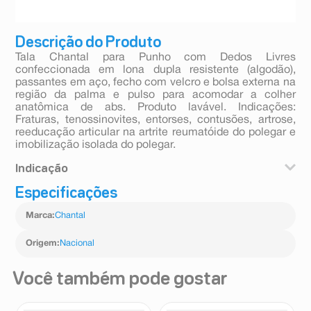
Descrição do Produto
Tala Chantal para Punho com Dedos Livres
confeccionada em lona dupla resistente (algodão),
passantes em aço, fecho com velcro e bolsa externa na
região da palma e pulso para acomodar a colher
anatômica de abs. Produto lavável. Indicações:
Fraturas, tenossinovites, entorses, contusões, artrose,
reeducação articular na artrite reumatóide do polegar e
imobilização isolada do polegar.
Indicação
Especificações
Tenossinovite do punho, artrose, lesões ligamentares,
correção das posições viciosas na artrite reumatóide e
Marca
:
Chantal
em outras afecções de origem traumática e
neurológica. Prevenção da recidiva no retorno das
atividades diárias e laborais.
Origem
:
Nacional
Você também pode gostar