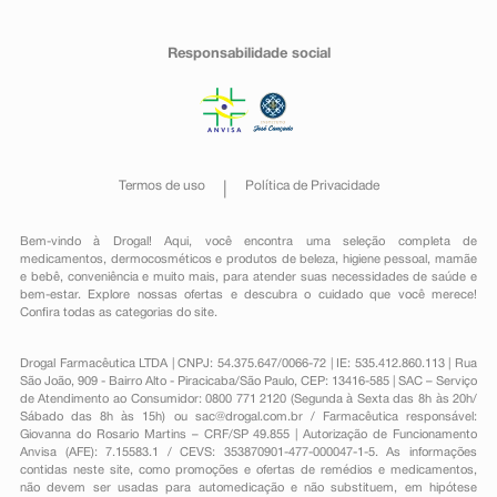
Responsabilidade social
Termos de uso
Política de Privacidade
Bem-vindo à Drogal! Aqui, você encontra uma seleção completa de
medicamentos
,
dermocosméticos e produtos de beleza
,
higiene pessoal
,
mamãe
e bebê
,
conveniência
e muito mais, para atender suas necessidades de saúde e
bem-estar. Explore nossas ofertas e descubra o cuidado que você merece!
Confira todas as categorias do site.
Drogal Farmacêutica LTDA | CNPJ: 54.375.647/0066-72 | IE: 535.412.860.113 | Rua
São João, 909 - Bairro Alto - Piracicaba/São Paulo, CEP: 13416-585 | SAC – Serviço
de Atendimento ao Consumidor: 0800 771 2120 (Segunda à Sexta das 8h às 20h/
Sábado das 8h às 15h) ou
sac@drogal.com.br
/ Farmacêutica responsável:
Giovanna do Rosario Martins – CRF/SP 49.855 | Autorização de Funcionamento
Anvisa (AFE): 7.15583.1 / CEVS: 353870901-477-000047-1-5. As informações
contidas neste site, como promoções e ofertas de remédios e medicamentos,
não devem ser usadas para automedicação e não substituem, em hipótese