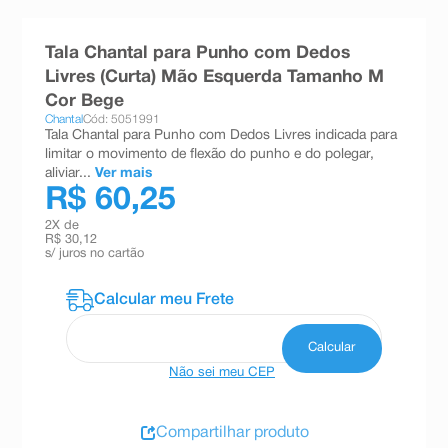
8
º
esmalte
Tala Chantal para Punho com Dedos
9
º
absorvente
Livres (Curta) Mão Esquerda Tamanho M
10
º
shampoo
Cor Bege
Chantal
Cód: 5051991
Tala Chantal para Punho com Dedos Livres indicada para
limitar o movimento de flexão do punho e do polegar,
aliviar...
Ver mais
R$ 60,25
2
X de
R$ 30,12
s/ juros no cartão
Não sei meu CEP
Compartilhar produto