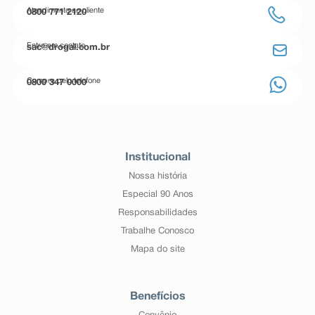
Atendimento ao cliente
0800 771 2120
Entre em contato
sac@drogal.com.br
Compre pelo telefone
0800 347 0000
Institucional
Nossa história
Especial 90 Anos
Responsabilidades
Trabalhe Conosco
Mapa do site
Benefícios