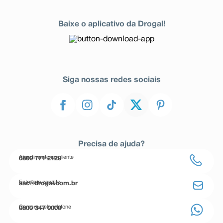
Baixe o aplicativo da Drogal!
Siga nossas redes sociais
Precisa de ajuda?
Atendimento ao cliente
0800 771 2120
Entre em contato
sac@drogal.com.br
Compre pelo telefone
0800 347 0000