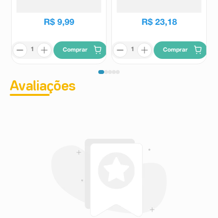
Baruel
Baruel
os Pés Tenys Pé Baruel
R$
15
,
25
Woman em Pó 100g
R$
9
,
99
R$
23
,
18
Comprar
Comprar
Avaliações