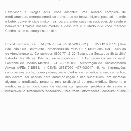
Bem-vindo à Drogal! Aqui, você encontra uma seleção completa de
medicamentos
,
dermocosméticos e produtos de beleza
,
higiene pessoal
,
mamãe
e bebê
,
conveniência
e muito mais, para atender suas necessidades de saúde e
bem-estar. Explore nossas ofertas e descubra o cuidado que você merece!
Confira todas as categorias do site.
Drogal Farmacêutica LTDA | CNPJ: 54.375.647/0066-72 | IE: 535.412.860.113 | Rua
São João, 909 - Bairro Alto - Piracicaba/São Paulo, CEP: 13416-585 | SAC – Serviço
de Atendimento ao Consumidor: 0800 771 2120 (Segunda à Sexta das 8h às 20h/
Sábado das 8h às 15h) ou
sac@drogal.com.br
/ Farmacêutica responsável:
Giovanna do Rosario Martins – CRF/SP 49.855 | Autorização de Funcionamento
Anvisa (AFE): 7.15583.1 / CEVS: 353870901-477-000047-1-5. As informações
contidas neste site, como promoções e ofertas de remédios e medicamentos,
não devem ser usadas para automedicação e não substituem, em hipótese
alguma, a medicação prescrita pelo profissional da área médica. Somente o
médico está em condições de diagnosticar qualquer problema de saúde e
prescrever o tratamento adequado. Para mais informações, consulte o site
Anvisa. As fotos contidas em nosso site são meramente ilustrativas. Promoções e
preços são válidos apenas para compras on-line, caso haja disponibilidade e
estão sujeitos a alterações no decorrer do dia. Todos os direitos reservados.
R$ 12,49
-
+
Comprar
Em
1
x
R$ 12,49
Powered by