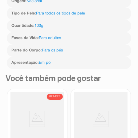
Origem
:
Nacional
Tipo de Pele
:
Para todos os tipos de pele
Quantidade
:
100g
Fases da Vida
:
Para adultos
Parte do Corpo
:
Para os pés
Apresentação
:
Em pó
Você também pode gostar
34%
OFF
Talco Desodorante para Pés
Kit Desodorante para os Pés
Tenys-Pé Baruel Sabrina Sato
Tenys Pé Baruel Original em
100g
Pó 100g + Desodorante para