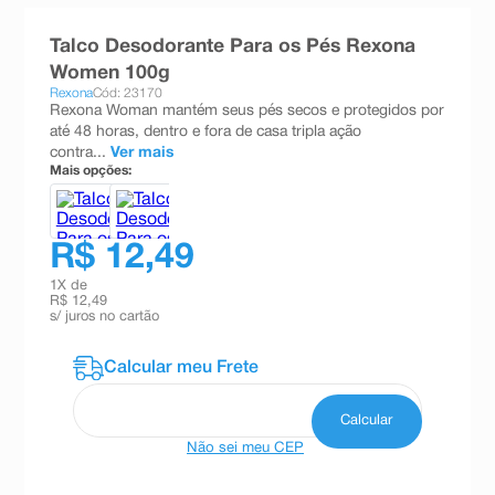
8
º
teste gravidez
Talco Desodorante Para os Pés Rexona
9
º
esmalte
Women 100g
Rexona
Cód: 23170
10
º
absorvente
Rexona Woman mantém seus pés secos e protegidos por
até 48 horas, dentro e fora de casa tripla ação
contra...
Ver mais
Mais opções:
R$ 12,49
1
X de
R$ 12,49
s/ juros no cartão
Não sei meu CEP