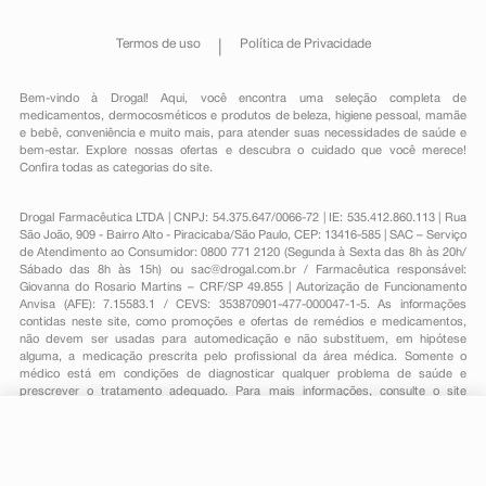
Termos de uso
Política de Privacidade
Bem-vindo à Drogal! Aqui, você encontra uma seleção completa de
medicamentos
,
dermocosméticos e produtos de beleza
,
higiene pessoal
,
mamãe
e bebê
,
conveniência
e muito mais, para atender suas necessidades de saúde e
bem-estar. Explore nossas ofertas e descubra o cuidado que você merece!
Confira todas as categorias do site.
Drogal Farmacêutica LTDA | CNPJ: 54.375.647/0066-72 | IE: 535.412.860.113 | Rua
São João, 909 - Bairro Alto - Piracicaba/São Paulo, CEP: 13416-585 | SAC – Serviço
de Atendimento ao Consumidor: 0800 771 2120 (Segunda à Sexta das 8h às 20h/
Sábado das 8h às 15h) ou
sac@drogal.com.br
/ Farmacêutica responsável:
Giovanna do Rosario Martins – CRF/SP 49.855 | Autorização de Funcionamento
Anvisa (AFE): 7.15583.1 / CEVS: 353870901-477-000047-1-5. As informações
contidas neste site, como promoções e ofertas de remédios e medicamentos,
não devem ser usadas para automedicação e não substituem, em hipótese
alguma, a medicação prescrita pelo profissional da área médica. Somente o
médico está em condições de diagnosticar qualquer problema de saúde e
prescrever o tratamento adequado. Para mais informações, consulte o site
Anvisa. As fotos contidas em nosso site são meramente ilustrativas. Promoções e
preços são válidos apenas para compras on-line, caso haja disponibilidade e
R$ 93,71
estão sujeitos a alterações no decorrer do dia. Todos os direitos reservados.
-
+
R$ 75,09
Comprar
Em
2
x
R$ 37,54