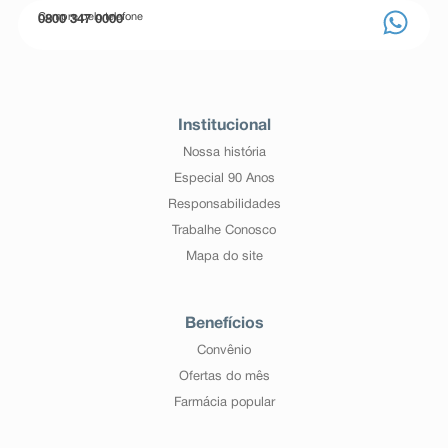
Compre pelo telefone
0800 347 0000
Institucional
Nossa história
Especial 90 Anos
Responsabilidades
Trabalhe Conosco
Mapa do site
Benefícios
Convênio
Ofertas do mês
Farmácia popular