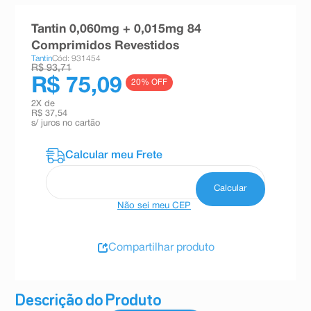
8
º
teste gravidez
Tantin 0,060mg + 0,015mg 84
9
º
absorvente
Comprimidos Revestidos
Tantin
Cód: 931454
10
º
shampoo
R$ 93,71
R$ 75,09
20
% OFF
2
X de
R$ 37,54
s/ juros no cartão
Não sei meu CEP
Compartilhar produto
Descrição do Produto