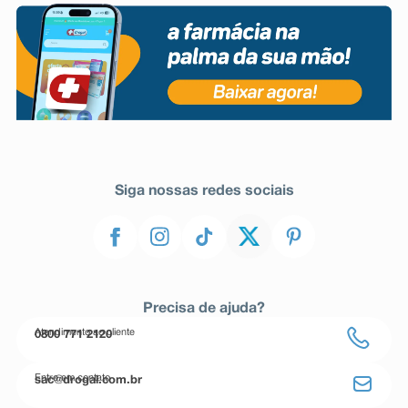
Siga nossas redes sociais
Precisa de ajuda?
Atendimento ao cliente
0800 771 2120
Entre em contato
sac@drogal.com.br